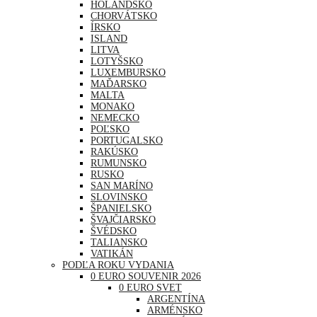
HOLANDSKO
CHORVÁTSKO
ÍRSKO
ISLAND
LITVA
LOTYŠSKO
LUXEMBURSKO
MAĎARSKO
MALTA
MONAKO
NEMECKO
POĽSKO
PORTUGALSKO
RAKÚSKO
RUMUNSKO
RUSKO
SAN MARÍNO
SLOVINSKO
ŠPANIELSKO
ŠVAJČIARSKO
ŠVÉDSKO
TALIANSKO
VATIKÁN
PODĽA ROKU VYDANIA
0 EURO SOUVENIR 2026
0 EURO SVET
ARGENTÍNA
ARMÉNSKO