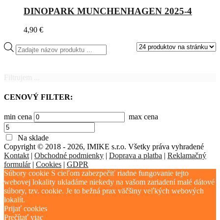
DINOPARK MUNCHENHAGEN 2025-4
4,90
€
Products
search
Filtrujem ...
CENOVÝ FILTER:
min cena
max cena
Na sklade
Copyright © 2018 - 2026, IMIKE s.r.o. Všetky práva vyhradené
Kontakt
|
Obchodné podmienky
|
Doprava a platba
|
Reklamačný
formulár
|
Cookies
|
GDPR
Súbory cookie S cieľom zabezpečiť riadne fungovanie tejto
webovej lokality ukladáme niekedy na vašom zariadení malé dátové
súbory, tzv. cookie. Je to bežná prax väčšiny veľkých webových
lokalít.
Prijať cookies
Prečítať viac