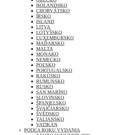
HOLANDSKO
CHORVÁTSKO
ÍRSKO
ISLAND
LITVA
LOTYŠSKO
LUXEMBURSKO
MAĎARSKO
MALTA
MONAKO
NEMECKO
POĽSKO
PORTUGALSKO
RAKÚSKO
RUMUNSKO
RUSKO
SAN MARÍNO
SLOVINSKO
ŠPANIELSKO
ŠVAJČIARSKO
ŠVÉDSKO
TALIANSKO
VATIKÁN
PODĽA ROKU VYDANIA