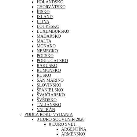
HOLANDSKO
CHORVÁTSKO
ÍRSKO
ISLAND
LITVA
LOTYŠSKO
LUXEMBURSKO
MAĎARSKO
MALTA
MONAKO
NEMECKO
POĽSKO
PORTUGALSKO
RAKÚSKO
RUMUNSKO
RUSKO
SAN MARÍNO
SLOVINSKO
ŠPANIELSKO
ŠVAJČIARSKO
ŠVÉDSKO
TALIANSKO
VATIKÁN
PODĽA ROKU VYDANIA
0 EURO SOUVENIR 2026
0 EURO SVET
ARGENTÍNA
ARMÉNSKO