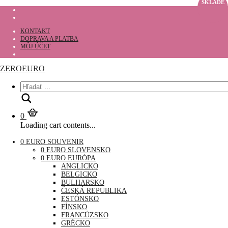
SKLADE
KONTAKT
DOPRAVA A PLATBA
MÔJ ÚČET
ZEROEURO
Hľadať
0
Loading cart contents...
0 EURO SOUVENIR
0 EURO SLOVENSKO
0 EURO EURÓPA
ANGLICKO
BELGICKO
BULHARSKO
ČESKÁ REPUBLIKA
ESTÓNSKO
FÍNSKO
FRANCÚZSKO
GRÉCKO