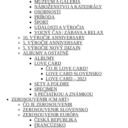
MÚZEUM A GALÉRIA
NÁBOŽENSTVO A KATEDRÁLY
OSOBNOSTI
PRÍRODA
ŠPORT
UDALOSTI A VÝROČIA
VOĽNÝ ČAS | ZÁBAVA A RELAX
10. VÝROČIE ANNIVERSARY
5. VÝROČIE ANNIVERSARY
5. VÝROČIE NOVÝ DIZAJN
ALBUMY A OSTATNÉ
ALBUMY
LOVE CARD
ČO JE LOVE CARD?
LOVE CARD SLOVENSKO
LOVE CARD – 2023
SETY A FOLDRE
SPECIMEN
S PEČIATKOU A ZNÁMKOU
ZEROSOUVENIR (CM ART)
ČO JE ZEROSOUVENIR
ZEROSOUVENIR SLOVENSKO
ZEROSOUVENIR EURÓPA
ČESKÁ REPUBLIKA
FRANCÚZSKO