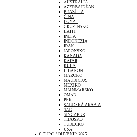
AUSTRÁLIA
AZERBAJDŽAN
BRAZÍLIA
ČÍNA
EGYPT
GRUZÍNSKO
HAITI
INDIA
INDONÉZIA
IRAK
JAPONSKO
KANADA
KATAR
KUBA
LIBANON
MAROKO
MAURÍCIUS
MEXIKO
MJANMARSKO
OMÁN
PERU
SAUDSKÁ ARÁBIA
SAE
SINGAPUR
THAJSKO
TURECKO
USA
0 EURO SOUVENIR 2025