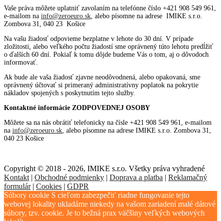
Vaše práva môžete uplatniť zavolaním na telefónne číslo +421 908 549 961,
e-mailom na
info@zeroeuro.sk
, alebo písomne na adrese IMIKE s.r.o.
Zombova 31, 040 23 Košice
Na vašu žiadosť odpovieme bezplatne v lehote do 30 dní. V prípade
zložitosti, alebo veľkého počtu žiadostí sme oprávnený túto lehotu predĺžiť
o ďalších 60 dní. Pokiaľ k tomu dôjde budeme Vás o tom, aj o dôvodoch
informovať.
Ak bude ale vaša žiadosť zjavne neodôvodnená, alebo opakovaná, sme
oprávnený účtovať si primeraný administratívny poplatok na pokrytie
nákladov spojených s poskytnutím tejto služby.
Kontaktné informácie ZODPOVEDNEJ OSOBY
Môžete sa na nás obrátiť telefonicky na čísle +421 908 549 961, e-mailom
na
info@zeroeuro.sk
, alebo písomne na adrese IMIKE s.r.o. Zombova 31,
040 23 Košice
Copyright © 2018 - 2026, IMIKE s.r.o. Všetky práva vyhradené
Kontakt
|
Obchodné podmienky
|
Doprava a platba
|
Reklamačný
formulár
|
Cookies
|
GDPR
Súbory cookie S cieľom zabezpečiť riadne fungovanie tejto
webovej lokality ukladáme niekedy na vašom zariadení malé dátové
súbory, tzv. cookie. Je to bežná prax väčšiny veľkých webových