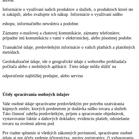
adresa.
Informácie o využívaní našich produktov a služieb, o produktoch ktoré ste
si zakúpili, alebo zvažujete ich nákup. Informácie o využívaní nášho
eshopu, informačného newsletra a podobne.
Záznamy e-mailovej a chatovej komunikácie, záznamy telefonátov,
prípadne inú komunikáciu s vami v elektronickej, alebo písomnej podobe.
Transakčné údaje, predovšetkým informácie o vašich platbách a platobných
metódach.
Geolokalizačné údaje, ide o geografické údaje z webového prehliadača
počítača alebo z mobilných aplikácií. Tieto údaje môžu slúžiť na
odporučenie najbližšej predajne, alebo servisu
Účely spracúvania osobných údajov
Vaše osobné údaje spracúvame predovšetkým pre potrebu uzatvárania
kúpnych zmlúv, ktorých predmetom je dodávka nášho tovaru a služieb.
Táto činnosť zahŕňa predovšetkým, príjem a spracovanie objednávok,
vystavovanie faktúr a daňových dokladov, evidenciu platieb, odosielanie
tovaru na zvolenú adresu pod.
Pre riadne splnenie si všetkých zákonných povinností, spracúvame osobné
údaje aj pre účely vedenie účtovníctva, správy registratúry, či vybavovania