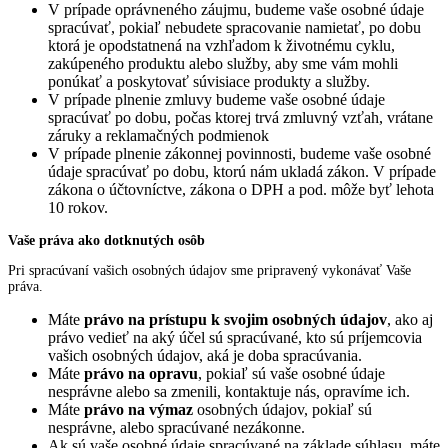
V prípade oprávneného záujmu, budeme vaše osobné údaje
spracúvať, pokiaľ nebudete spracovanie namietať, po dobu
ktorá je opodstatnená na vzhľadom k životnému cyklu,
zakúpeného produktu alebo služby, aby sme vám mohli
ponúkať a poskytovať súvisiace produkty a služby.
V prípade plnenie zmluvy budeme vaše osobné údaje
spracúvať po dobu, počas ktorej trvá zmluvný vzťah, vrátane
záruky a reklamačných podmienok
V prípade plnenie zákonnej povinnosti, budeme vaše osobné
údaje spracúvať po dobu, ktorú nám ukladá zákon. V prípade
zákona o účtovníctve, zákona o DPH a pod. môže byť lehota
10 rokov.
Vaše práva ako dotknutých osôb
Pri spracúvaní vašich osobných údajov sme pripravený vykonávať Vaše
práva.
Máte
právo na prístupu k svojim osobných údajov
, ako aj
právo vedieť na aký účel sú spracúvané, kto sú príjemcovia
vašich osobných údajov, aká je doba spracúvania.
Máte
právo na opravu
, pokiaľ sú vaše osobné údaje
nesprávne alebo sa zmenili, kontaktuje nás, opravíme ich.
Máte
právo na výmaz
osobných údajov, pokiaľ sú
nesprávne, alebo spracúvané nezákonne.
Ak sú vaše osobné údaje spracúvané na základe súhlasu, máte