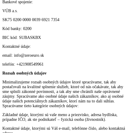
Bankové spojenie:
VÚB a.s.
SK75 0200 0000 0039 6921 7354
Kód banky: 0200
BIC kód: SUBASKBX
Kontaktné údaje:
email: info@zeroeuro.sk
telefón: +421908549961
Rozsah osobných údajov
Minimalizujeme rozsah osobných údajov ktoré spracúvame, tak aby
postačovali na kvalitné splnenie služieb, ktoré od nás očakávate, tak aby
sme splnili zákonné povinnosti, a tak aby sme chránili naše oprávnené
záujmy. Spracúvame ako osobné údaje našich zákazníkov, ako aj osobné
údaje našich potenciálnych zákazníkov, ktorí nám na to dali súhlas.
Spracúvame tieto kategórie osobných údajov:
Základné údaje, ktorými sú vaše meno a priezvisko, adresa bydliska,
prípadne IČO, ak ste podnikateľ – fyzická osoba (živnostník).
Kontaktné údaje, ktorými sú Váš e-mail, telefónne číslo, alebo kontaktná