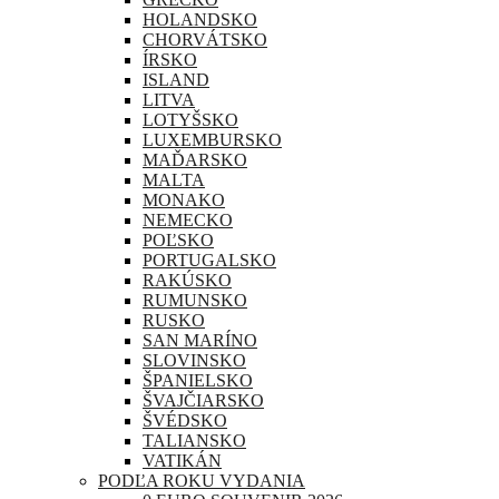
HOLANDSKO
CHORVÁTSKO
ÍRSKO
ISLAND
LITVA
LOTYŠSKO
LUXEMBURSKO
MAĎARSKO
MALTA
MONAKO
NEMECKO
POĽSKO
PORTUGALSKO
RAKÚSKO
RUMUNSKO
RUSKO
SAN MARÍNO
SLOVINSKO
ŠPANIELSKO
ŠVAJČIARSKO
ŠVÉDSKO
TALIANSKO
VATIKÁN
PODĽA ROKU VYDANIA