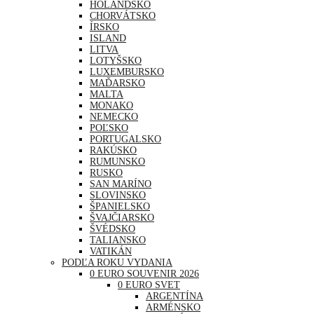
HOLANDSKO
CHORVÁTSKO
ÍRSKO
ISLAND
LITVA
LOTYŠSKO
LUXEMBURSKO
MAĎARSKO
MALTA
MONAKO
NEMECKO
POĽSKO
PORTUGALSKO
RAKÚSKO
RUMUNSKO
RUSKO
SAN MARÍNO
SLOVINSKO
ŠPANIELSKO
ŠVAJČIARSKO
ŠVÉDSKO
TALIANSKO
VATIKÁN
PODĽA ROKU VYDANIA
0 EURO SOUVENIR 2026
0 EURO SVET
ARGENTÍNA
ARMÉNSKO