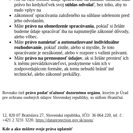
právo ho kedykoľvek svoj
súhlas odvolať
, bez toho, aby to
malo vplyv na
zákonnosť spracúvania založeného na súhlase udelenom pred
jeho odvolaním.
Máte
právo na obmedzenie spracúvania
, pokiaľ si želáte
budeme údaje spracúvať iba na najnutnejšie zákonné dôvody,
alebo vôbec.
Máte
právo namietať a automatizované individuálne
rozhodovanie
, pokiaľ zistíte, alebo si myslíte, že toto
spracúvanie je nezákonné, alebo v rozpore s vašimi právami.
Máte
právo na prenosnosť údajov
, ak si želáte preniesť ich
k inému prevádzkovateľovi, poskytneme vám ich v
zodpovedajúcom formáte, ak tomu nebudú brániť iné
technické, alebo zákonné prekážky.
Rovnako tiež
právo podať sťažnosť dozornému orgánu
, ktorým je Úrad
pre ochranu osobných údajov Slovenskej republiky, so sídlom Hraničná
12, 820 07 Bratislava 27, Slovenská republika, IČO: 36 064 220, tel. č.:
+421 2 3231 3220,
https://dataprotection.gov.sk/uoou/
Kde a ako môžete svoje práva uplatniť