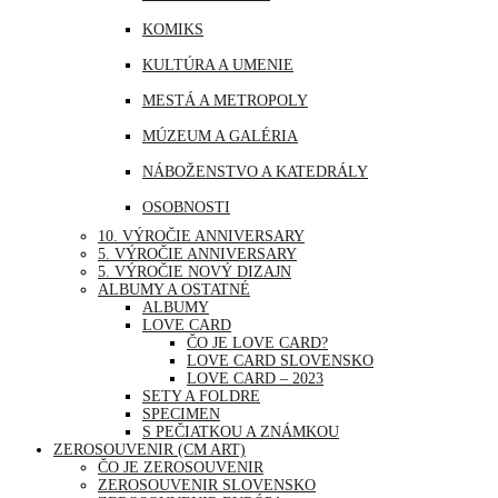
MJANMARSKO
KOMIKS
OMÁN
KULTÚRA A UMENIE
PERU
MESTÁ A METROPOLY
SAUDSKÁ ARÁBIA
MÚZEUM A GALÉRIA
SAE
NÁBOŽENSTVO A KATEDRÁLY
SINGAPUR
OSOBNOSTI
THAJSKO
10. VÝROČIE ANNIVERSARY
PRÍRODA
5. VÝROČIE ANNIVERSARY
TURECKO
5. VÝROČIE NOVÝ DIZAJN
ŠPORT
ALBUMY A OSTATNÉ
USA
ALBUMY
UDALOSTI A VÝROČIA
LOVE CARD
ČO JE LOVE CARD?
VOĽNÝ ČAS | ZÁBAVA A RELAX
LOVE CARD SLOVENSKO
LOVE CARD – 2023
SETY A FOLDRE
SPECIMEN
S PEČIATKOU A ZNÁMKOU
ZEROSOUVENIR (CM ART)
ČO JE ZEROSOUVENIR
ZEROSOUVENIR SLOVENSKO