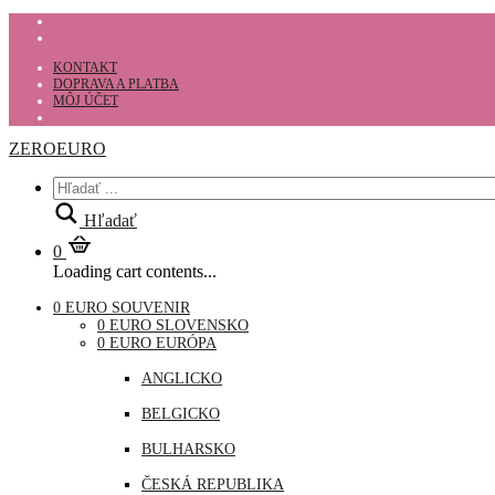
KONTAKT
DOPRAVA A PLATBA
MÔJ ÚČET
ZEROEURO
Hľadať
0
Loading cart contents...
0 EURO SOUVENIR
0 EURO SLOVENSKO
0 EURO EURÓPA
ANGLICKO
BELGICKO
BULHARSKO
ČESKÁ REPUBLIKA