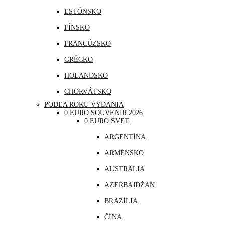
ESTÓNSKO
FÍNSKO
FRANCÚZSKO
GRÉCKO
HOLANDSKO
CHORVÁTSKO
PODĽA ROKU VYDANIA
ÍRSKO
0 EURO SOUVENIR 2026
0 EURO SVET
ISLAND
ARGENTÍNA
LITVA
ARMÉNSKO
LOTYŠSKO
AUSTRÁLIA
LUXEMBURSKO
AZERBAJDŽAN
MAĎARSKO
BRAZÍLIA
MALTA
ČÍNA
MONAKO