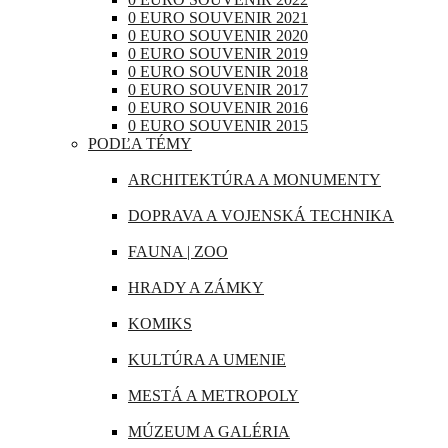
RAKÚSKO
0 EURO SOUVENIR 2021
IRAK
0 EURO SOUVENIR 2020
RUMUNSKO
0 EURO SOUVENIR 2019
JAPONSKO
0 EURO SOUVENIR 2018
RUSKO
0 EURO SOUVENIR 2017
KANADA
0 EURO SOUVENIR 2016
SAN MARÍNO
0 EURO SOUVENIR 2015
KATAR
PODĽA TÉMY
SLOVINSKO
KUBA
ARCHITEKTÚRA A MONUMENTY
ŠPANIELSKO
LIBANON
DOPRAVA A VOJENSKÁ TECHNIKA
ŠVAJČIARSKO
MAROKO
FAUNA | ZOO
ŠVÉDSKO
MAURÍCIUS
HRADY A ZÁMKY
TALIANSKO
MEXIKO
KOMIKS
VATIKÁN
MJANMARSKO
KULTÚRA A UMENIE
OMÁN
MESTÁ A METROPOLY
PERU
MÚZEUM A GALÉRIA