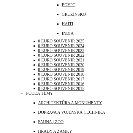
EGYPT
NEMECKO
GRUZÍNSKO
POĽSKO
HAITI
PORTUGALSKO
INDIA
RAKÚSKO
0 EURO SOUVENIR 2025
INDONÉZIA
RUMUNSKO
0 EURO SOUVENIR 2024
0 EURO SOUVENIR 2023
IRAK
RUSKO
0 EURO SOUVENIR 2022
0 EURO SOUVENIR 2021
JAPONSKO
SAN MARÍNO
0 EURO SOUVENIR 2020
0 EURO SOUVENIR 2019
KANADA
SLOVINSKO
0 EURO SOUVENIR 2018
0 EURO SOUVENIR 2017
KATAR
ŠPANIELSKO
0 EURO SOUVENIR 2016
0 EURO SOUVENIR 2015
KUBA
ŠVAJČIARSKO
PODĽA TÉMY
LIBANON
ŠVÉDSKO
ARCHITEKTÚRA A MONUMENTY
MAROKO
TALIANSKO
DOPRAVA A VOJENSKÁ TECHNIKA
MAURÍCIUS
VATIKÁN
FAUNA | ZOO
MEXIKO
HRADY A ZÁMKY