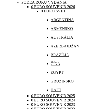
PODĽA ROKU VYDANIA
CHORVÁTSKO
0 EURO SOUVENIR 2026
0 EURO SVET
ÍRSKO
ARGENTÍNA
ISLAND
ARMÉNSKO
LITVA
AUSTRÁLIA
LOTYŠSKO
AZERBAJDŽAN
LUXEMBURSKO
BRAZÍLIA
MAĎARSKO
ČÍNA
MALTA
EGYPT
MONAKO
GRUZÍNSKO
NEMECKO
HAITI
POĽSKO
0 EURO SOUVENIR 2025
INDIA
0 EURO SOUVENIR 2024
PORTUGALSKO
0 EURO SOUVENIR 2023
INDONÉZIA
0 EURO SOUVENIR 2022