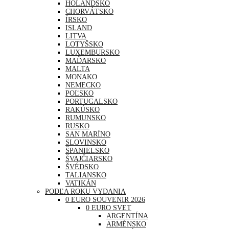
HOLANDSKO
CHORVÁTSKO
ÍRSKO
ISLAND
LITVA
LOTYŠSKO
LUXEMBURSKO
MAĎARSKO
MALTA
MONAKO
NEMECKO
POĽSKO
PORTUGALSKO
RAKÚSKO
RUMUNSKO
RUSKO
SAN MARÍNO
SLOVINSKO
ŠPANIELSKO
ŠVAJČIARSKO
ŠVÉDSKO
TALIANSKO
VATIKÁN
PODĽA ROKU VYDANIA
0 EURO SOUVENIR 2026
0 EURO SVET
ARGENTÍNA
ARMÉNSKO