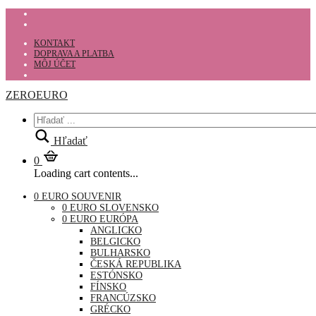
KONTAKT
DOPRAVA A PLATBA
MÔJ ÚČET
ZEROEURO
Hľadať
0
Loading cart contents...
0 EURO SOUVENIR
0 EURO SLOVENSKO
0 EURO EURÓPA
ANGLICKO
BELGICKO
BULHARSKO
ČESKÁ REPUBLIKA
ESTÓNSKO
FÍNSKO
FRANCÚZSKO
GRÉCKO