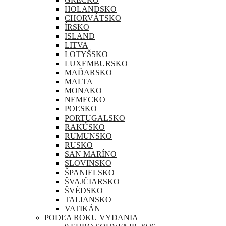
HOLANDSKO
CHORVÁTSKO
ÍRSKO
ISLAND
LITVA
LOTYŠSKO
LUXEMBURSKO
MAĎARSKO
MALTA
MONAKO
NEMECKO
POĽSKO
PORTUGALSKO
RAKÚSKO
RUMUNSKO
RUSKO
SAN MARÍNO
SLOVINSKO
ŠPANIELSKO
ŠVAJČIARSKO
ŠVÉDSKO
TALIANSKO
VATIKÁN
PODĽA ROKU VYDANIA