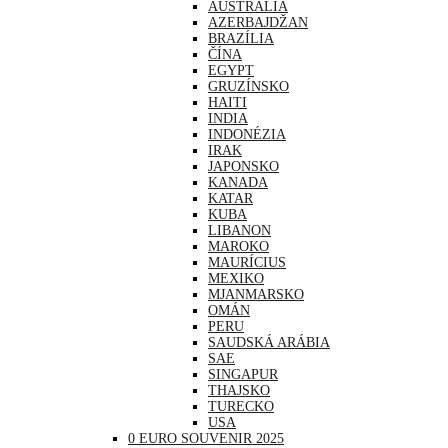
AUSTRÁLIA
AZERBAJDŽAN
BRAZÍLIA
ČÍNA
EGYPT
GRUZÍNSKO
HAITI
INDIA
INDONÉZIA
IRAK
JAPONSKO
KANADA
KATAR
KUBA
LIBANON
MAROKO
MAURÍCIUS
MEXIKO
MJANMARSKO
OMÁN
PERU
SAUDSKÁ ARÁBIA
SAE
SINGAPUR
THAJSKO
TURECKO
USA
0 EURO SOUVENIR 2025