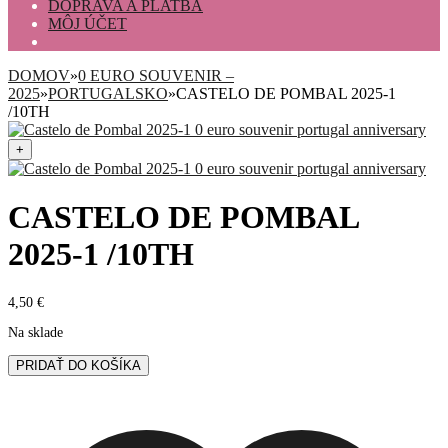
DOPRAVA A PLATBA
MÔJ ÚČET
DOMOV
»
0 EURO SOUVENIR –
2025
»
PORTUGALSKO
»
CASTELO DE POMBAL 2025-1
/10TH
+
CASTELO DE POMBAL
2025-1 /10TH
4,50
€
Na sklade
množstvo
PRIDAŤ DO KOŠÍKA
Castelo
de
Pombal
2025-