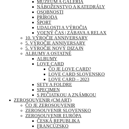
MÚZEUM A GALÉRIA
NÁBOŽENSTVO A KATEDRÁLY
OSOBNOSTI
PRÍRODA
ŠPORT
UDALOSTI A VÝROČIA
VOĽNÝ ČAS | ZÁBAVA A RELAX
10. VÝROČIE ANNIVERSARY
5. VÝROČIE ANNIVERSARY
5. VÝROČIE NOVÝ DIZAJN
ALBUMY A OSTATNÉ
ALBUMY
LOVE CARD
ČO JE LOVE CARD?
LOVE CARD SLOVENSKO
LOVE CARD – 2023
SETY A FOLDRE
SPECIMEN
S PEČIATKOU A ZNÁMKOU
ZEROSOUVENIR (CM ART)
ČO JE ZEROSOUVENIR
ZEROSOUVENIR SLOVENSKO
ZEROSOUVENIR EURÓPA
ČESKÁ REPUBLIKA
FRANCÚZSKO