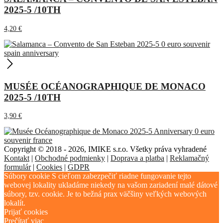
2025-5 /10TH
4,20
€
MUSÉE OCÉANOGRAPHIQUE DE MONACO
2025-5 /10TH
3,90
€
Copyright © 2018 - 2026, IMIKE s.r.o. Všetky práva vyhradené
Kontakt
|
Obchodné podmienky
|
Doprava a platba
|
Reklamačný
formulár
|
Cookies
|
GDPR
Súbory cookie S cieľom zabezpečiť riadne fungovanie tejto
webovej lokality ukladáme niekedy na vašom zariadení malé dátové
súbory, tzv. cookie. Je to bežná prax väčšiny veľkých webových
lokalít.
Prijať cookies
Prečítať viac