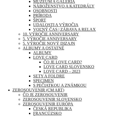
MÚZEUM A GALÉRIA
NÁBOŽENSTVO A KATEDRÁLY
OSOBNOSTI
PRÍRODA
ŠPORT
UDALOSTI A VÝROČIA
VOĽNÝ ČAS | ZÁBAVA A RELAX
10. VÝROČIE ANNIVERSARY
5. VÝROČIE ANNIVERSARY
5. VÝROČIE NOVÝ DIZAJN
ALBUMY A OSTATNÉ
ALBUMY
LOVE CARD
ČO JE LOVE CARD?
LOVE CARD SLOVENSKO
LOVE CARD – 2023
SETY A FOLDRE
SPECIMEN
S PEČIATKOU A ZNÁMKOU
ZEROSOUVENIR (CM ART)
ČO JE ZEROSOUVENIR
ZEROSOUVENIR SLOVENSKO
ZEROSOUVENIR EURÓPA
ČESKÁ REPUBLIKA
FRANCÚZSKO