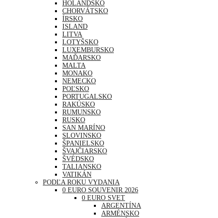
HOLANDSKO
CHORVÁTSKO
ÍRSKO
ISLAND
LITVA
LOTYŠSKO
LUXEMBURSKO
MAĎARSKO
MALTA
MONAKO
NEMECKO
POĽSKO
PORTUGALSKO
RAKÚSKO
RUMUNSKO
RUSKO
SAN MARÍNO
SLOVINSKO
ŠPANIELSKO
ŠVAJČIARSKO
ŠVÉDSKO
TALIANSKO
VATIKÁN
PODĽA ROKU VYDANIA
0 EURO SOUVENIR 2026
0 EURO SVET
ARGENTÍNA
ARMÉNSKO