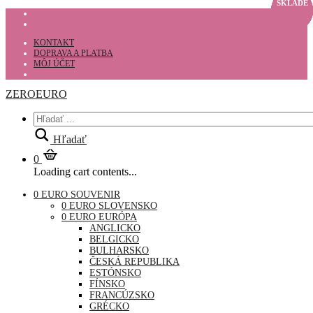
SKLADE
SKLADE
SKLADE
SKLADE
SKLADE
SKLADE
SKLADE
SKLADE
SKLADE
SKLADE
SKLADE
SKLADE
SKLADE
SKLADE
SKLADE
SKLADE
SKLADE
SKLADE
KONTAKT
DOPRAVA A PLATBA
MÔJ ÚČET
ZEROEURO
Hľadať
0
Loading cart contents...
0 EURO SOUVENIR
0 EURO SLOVENSKO
0 EURO EURÓPA
ANGLICKO
BELGICKO
BULHARSKO
ČESKÁ REPUBLIKA
ESTÓNSKO
FÍNSKO
FRANCÚZSKO
GRÉCKO