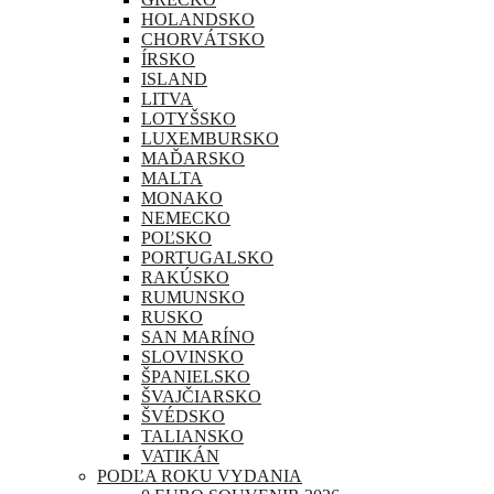
HOLANDSKO
CHORVÁTSKO
ÍRSKO
ISLAND
LITVA
LOTYŠSKO
LUXEMBURSKO
MAĎARSKO
MALTA
MONAKO
NEMECKO
POĽSKO
PORTUGALSKO
RAKÚSKO
RUMUNSKO
RUSKO
SAN MARÍNO
SLOVINSKO
ŠPANIELSKO
ŠVAJČIARSKO
ŠVÉDSKO
TALIANSKO
VATIKÁN
PODĽA ROKU VYDANIA