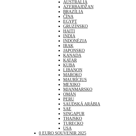
AUSTRÁLIA
AZERBAJDŽAN
BRAZÍLIA
ČÍNA
EGYPT
GRUZÍNSKO
HAITI
INDIA
INDONÉZIA
IRAK
JAPONSKO
KANADA
KATAR
KUBA
LIBANON
MAROKO
MAURÍCIUS
MEXIKO
MJANMARSKO
OMÁN
PERU
SAUDSKÁ ARÁBIA
SAE
SINGAPUR
THAJSKO
TURECKO
USA
0 EURO SOUVENIR 2025