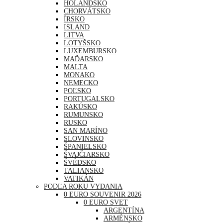
HOLANDSKO
CHORVÁTSKO
ÍRSKO
ISLAND
LITVA
LOTYŠSKO
LUXEMBURSKO
MAĎARSKO
MALTA
MONAKO
NEMECKO
POĽSKO
PORTUGALSKO
RAKÚSKO
RUMUNSKO
RUSKO
SAN MARÍNO
SLOVINSKO
ŠPANIELSKO
ŠVAJČIARSKO
ŠVÉDSKO
TALIANSKO
VATIKÁN
PODĽA ROKU VYDANIA
0 EURO SOUVENIR 2026
0 EURO SVET
ARGENTÍNA
ARMÉNSKO