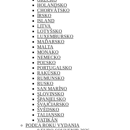
HOLANDSKO
CHORVÁTSKO
ÍRSKO
ISLAND
LITVA
LOTYŠSKO
LUXEMBURSKO
MAĎARSKO
MALTA
MONAKO
NEMECKO
POĽSKO
PORTUGALSKO
RAKÚSKO
RUMUNSKO
RUSKO
SAN MARÍNO
SLOVINSKO
ŠPANIELSKO
ŠVAJČIARSKO
ŠVÉDSKO
TALIANSKO
VATIKÁN
PODĽA ROKU VYDANIA