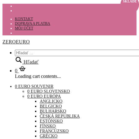
SKLADE
KONTAKT
DOPRAVA A PLATBA
MÔJ ÚČET
ZEROEURO
Hľadať
0
Loading cart contents...
0 EURO SOUVENIR
0 EURO SLOVENSKO
0 EURO EURÓPA
ANGLICKO
BELGICKO
BULHARSKO
ČESKÁ REPUBLIKA
ESTÓNSKO
FÍNSKO
FRANCÚZSKO
GRÉCKO