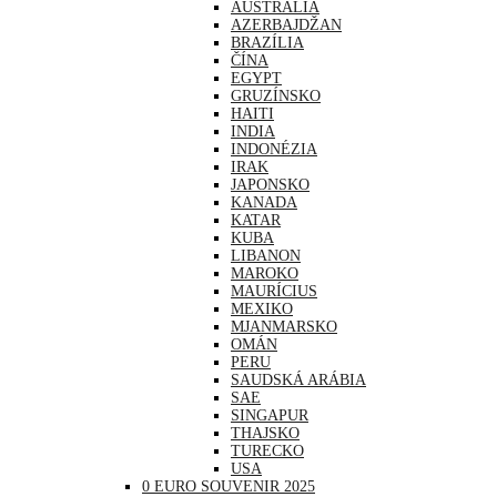
AUSTRÁLIA
AZERBAJDŽAN
BRAZÍLIA
ČÍNA
EGYPT
GRUZÍNSKO
HAITI
INDIA
INDONÉZIA
IRAK
JAPONSKO
KANADA
KATAR
KUBA
LIBANON
MAROKO
MAURÍCIUS
MEXIKO
MJANMARSKO
OMÁN
PERU
SAUDSKÁ ARÁBIA
SAE
SINGAPUR
THAJSKO
TURECKO
USA
0 EURO SOUVENIR 2025