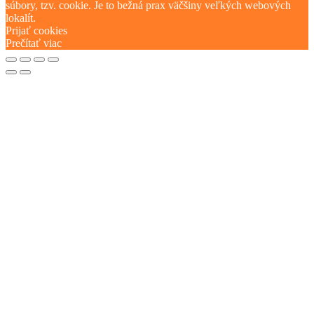
súbory, tzv. cookie. Je to bežná prax väčšiny veľkých webových
lokalít.
Prijať cookies
Prečítať viac