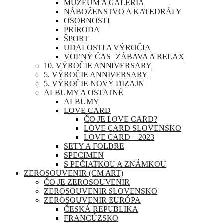
MÚZEUM A GALÉRIA
NÁBOŽENSTVO A KATEDRÁLY
OSOBNOSTI
PRÍRODA
ŠPORT
UDALOSTI A VÝROČIA
VOĽNÝ ČAS | ZÁBAVA A RELAX
10. VÝROČIE ANNIVERSARY
5. VÝROČIE ANNIVERSARY
5. VÝROČIE NOVÝ DIZAJN
ALBUMY A OSTATNÉ
ALBUMY
LOVE CARD
ČO JE LOVE CARD?
LOVE CARD SLOVENSKO
LOVE CARD – 2023
SETY A FOLDRE
SPECIMEN
S PEČIATKOU A ZNÁMKOU
ZEROSOUVENIR (CM ART)
ČO JE ZEROSOUVENIR
ZEROSOUVENIR SLOVENSKO
ZEROSOUVENIR EURÓPA
ČESKÁ REPUBLIKA
FRANCÚZSKO