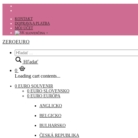
KONTAKT
DOPRAVA A PLATBA
MÔJ ÚČET
SLOVENČINA
▼
ZEROEURO
Hľadať
0
Loading cart contents...
0 EURO SOUVENIR
0 EURO SLOVENSKO
0 EURO EURÓPA
ANGLICKO
BELGICKO
BULHARSKO
ČESKÁ REPUBLIKA