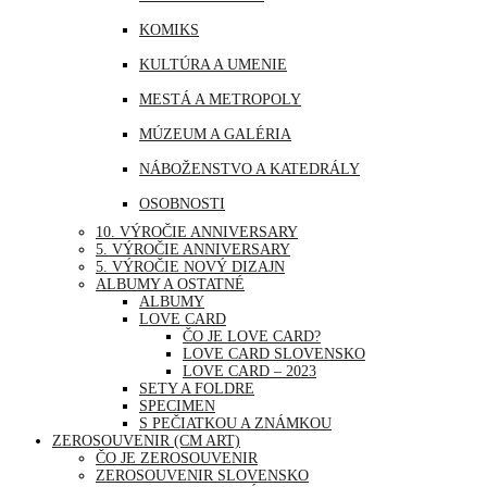
MJANMARSKO
KOMIKS
OMÁN
KULTÚRA A UMENIE
PERU
MESTÁ A METROPOLY
SAUDSKÁ ARÁBIA
MÚZEUM A GALÉRIA
SAE
NÁBOŽENSTVO A KATEDRÁLY
SINGAPUR
OSOBNOSTI
THAJSKO
10. VÝROČIE ANNIVERSARY
PRÍRODA
5. VÝROČIE ANNIVERSARY
TURECKO
5. VÝROČIE NOVÝ DIZAJN
ŠPORT
ALBUMY A OSTATNÉ
USA
ALBUMY
UDALOSTI A VÝROČIA
LOVE CARD
ČO JE LOVE CARD?
VOĽNÝ ČAS | ZÁBAVA A RELAX
LOVE CARD SLOVENSKO
LOVE CARD – 2023
SETY A FOLDRE
SPECIMEN
S PEČIATKOU A ZNÁMKOU
ZEROSOUVENIR (CM ART)
ČO JE ZEROSOUVENIR
ZEROSOUVENIR SLOVENSKO