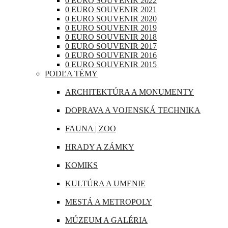
0 EURO SOUVENIR 2022
RAKÚSKO
0 EURO SOUVENIR 2021
IRAK
0 EURO SOUVENIR 2020
RUMUNSKO
0 EURO SOUVENIR 2019
JAPONSKO
0 EURO SOUVENIR 2018
RUSKO
0 EURO SOUVENIR 2017
KANADA
0 EURO SOUVENIR 2016
SAN MARÍNO
0 EURO SOUVENIR 2015
KATAR
PODĽA TÉMY
SLOVINSKO
KUBA
ARCHITEKTÚRA A MONUMENTY
ŠPANIELSKO
LIBANON
DOPRAVA A VOJENSKÁ TECHNIKA
ŠVAJČIARSKO
MAROKO
FAUNA | ZOO
ŠVÉDSKO
MAURÍCIUS
HRADY A ZÁMKY
TALIANSKO
MEXIKO
KOMIKS
VATIKÁN
MJANMARSKO
KULTÚRA A UMENIE
OMÁN
MESTÁ A METROPOLY
PERU
MÚZEUM A GALÉRIA