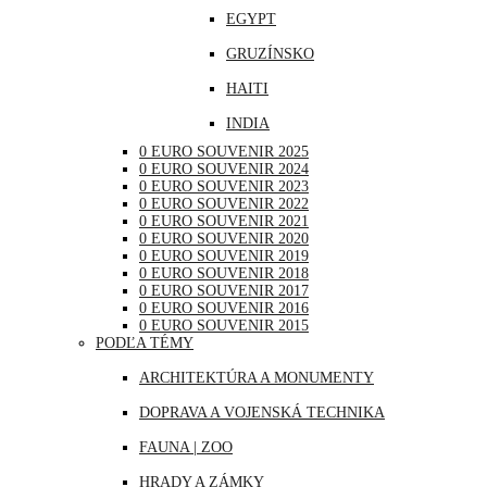
EGYPT
NEMECKO
GRUZÍNSKO
POĽSKO
HAITI
PORTUGALSKO
INDIA
RAKÚSKO
0 EURO SOUVENIR 2025
INDONÉZIA
RUMUNSKO
0 EURO SOUVENIR 2024
0 EURO SOUVENIR 2023
IRAK
RUSKO
0 EURO SOUVENIR 2022
0 EURO SOUVENIR 2021
JAPONSKO
SAN MARÍNO
0 EURO SOUVENIR 2020
0 EURO SOUVENIR 2019
KANADA
SLOVINSKO
0 EURO SOUVENIR 2018
0 EURO SOUVENIR 2017
KATAR
ŠPANIELSKO
0 EURO SOUVENIR 2016
0 EURO SOUVENIR 2015
KUBA
ŠVAJČIARSKO
PODĽA TÉMY
LIBANON
ŠVÉDSKO
ARCHITEKTÚRA A MONUMENTY
MAROKO
TALIANSKO
DOPRAVA A VOJENSKÁ TECHNIKA
MAURÍCIUS
VATIKÁN
FAUNA | ZOO
MEXIKO
HRADY A ZÁMKY