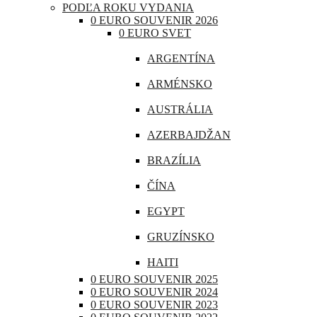
PODĽA ROKU VYDANIA
CHORVÁTSKO
0 EURO SOUVENIR 2026
0 EURO SVET
ÍRSKO
ARGENTÍNA
ISLAND
ARMÉNSKO
LITVA
AUSTRÁLIA
LOTYŠSKO
AZERBAJDŽAN
LUXEMBURSKO
BRAZÍLIA
MAĎARSKO
ČÍNA
MALTA
EGYPT
MONAKO
GRUZÍNSKO
NEMECKO
HAITI
POĽSKO
0 EURO SOUVENIR 2025
INDIA
0 EURO SOUVENIR 2024
PORTUGALSKO
0 EURO SOUVENIR 2023
INDONÉZIA