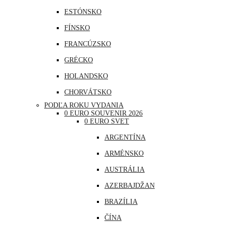
ESTÓNSKO
FÍNSKO
FRANCÚZSKO
GRÉCKO
HOLANDSKO
CHORVÁTSKO
PODĽA ROKU VYDANIA
ÍRSKO
0 EURO SOUVENIR 2026
0 EURO SVET
ISLAND
ARGENTÍNA
LITVA
ARMÉNSKO
LOTYŠSKO
AUSTRÁLIA
LUXEMBURSKO
AZERBAJDŽAN
MAĎARSKO
BRAZÍLIA
MALTA
ČÍNA
MONAKO