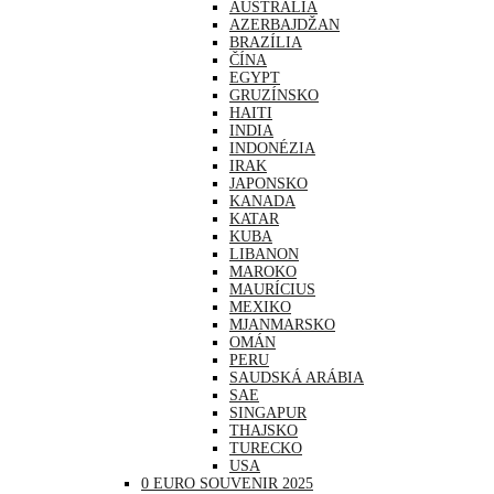
AUSTRÁLIA
AZERBAJDŽAN
BRAZÍLIA
ČÍNA
EGYPT
GRUZÍNSKO
HAITI
INDIA
INDONÉZIA
IRAK
JAPONSKO
KANADA
KATAR
KUBA
LIBANON
MAROKO
MAURÍCIUS
MEXIKO
MJANMARSKO
OMÁN
PERU
SAUDSKÁ ARÁBIA
SAE
SINGAPUR
THAJSKO
TURECKO
USA
0 EURO SOUVENIR 2025