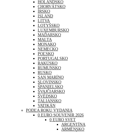
HOLANDSKO
CHORVÁTSKO
ÍRSKO
ISLAND
LITVA
LOTYŠSKO
LUXEMBURSKO
MAĎARSKO
MALTA
MONAKO
NEMECKO
POĽSKO
PORTUGALSKO
RAKÚSKO
RUMUNSKO
RUSKO
SAN MARÍNO
SLOVINSKO
ŠPANIELSKO
ŠVAJČIARSKO
ŠVÉDSKO
TALIANSKO
VATIKÁN
PODĽA ROKU VYDANIA
0 EURO SOUVENIR 2026
0 EURO SVET
ARGENTÍNA
ARMÉNSKO