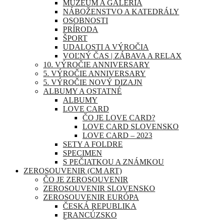
MÚZEUM A GALÉRIA
NÁBOŽENSTVO A KATEDRÁLY
OSOBNOSTI
PRÍRODA
ŠPORT
UDALOSTI A VÝROČIA
VOĽNÝ ČAS | ZÁBAVA A RELAX
10. VÝROČIE ANNIVERSARY
5. VÝROČIE ANNIVERSARY
5. VÝROČIE NOVÝ DIZAJN
ALBUMY A OSTATNÉ
ALBUMY
LOVE CARD
ČO JE LOVE CARD?
LOVE CARD SLOVENSKO
LOVE CARD – 2023
SETY A FOLDRE
SPECIMEN
S PEČIATKOU A ZNÁMKOU
ZEROSOUVENIR (CM ART)
ČO JE ZEROSOUVENIR
ZEROSOUVENIR SLOVENSKO
ZEROSOUVENIR EURÓPA
ČESKÁ REPUBLIKA
FRANCÚZSKO