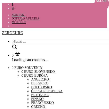
SKLADE
KONTAKT
DOPRAVA A PLATBA
MÔJ ÚČET
ZEROEURO
Hľadať
0
Loading cart contents...
0 EURO SOUVENIR
0 EURO SLOVENSKO
0 EURO EURÓPA
ANGLICKO
BELGICKO
BULHARSKO
ČESKÁ REPUBLIKA
ESTÓNSKO
FÍNSKO
FRANCÚZSKO
GRÉCKO