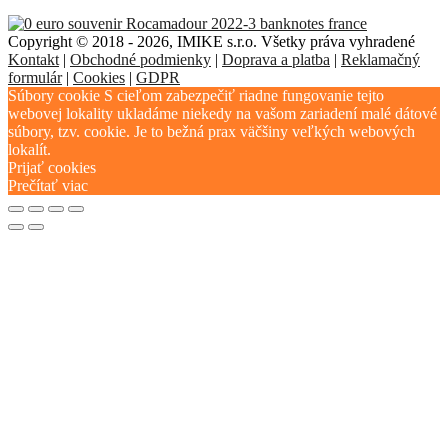
Copyright © 2018 - 2026, IMIKE s.r.o. Všetky práva vyhradené
Kontakt
|
Obchodné podmienky
|
Doprava a platba
|
Reklamačný
formulár
|
Cookies
|
GDPR
Súbory cookie S cieľom zabezpečiť riadne fungovanie tejto
webovej lokality ukladáme niekedy na vašom zariadení malé dátové
súbory, tzv. cookie. Je to bežná prax väčšiny veľkých webových
lokalít.
Prijať cookies
Prečítať viac