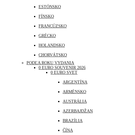
ESTÓNSKO
FÍNSKO
FRANCÚZSKO
GRÉCKO
HOLANDSKO
CHORVÁTSKO
PODĽA ROKU VYDANIA
ÍRSKO
0 EURO SOUVENIR 2026
0 EURO SVET
ISLAND
ARGENTÍNA
LITVA
ARMÉNSKO
LOTYŠSKO
AUSTRÁLIA
LUXEMBURSKO
AZERBAJDŽAN
MAĎARSKO
BRAZÍLIA
MALTA
ČÍNA
MONAKO