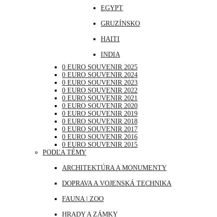
EGYPT
NEMECKO
GRUZÍNSKO
POĽSKO
HAITI
PORTUGALSKO
INDIA
RAKÚSKO
0 EURO SOUVENIR 2025
INDONÉZIA
RUMUNSKO
0 EURO SOUVENIR 2024
0 EURO SOUVENIR 2023
IRAK
RUSKO
0 EURO SOUVENIR 2022
0 EURO SOUVENIR 2021
JAPONSKO
SAN MARÍNO
0 EURO SOUVENIR 2020
0 EURO SOUVENIR 2019
KANADA
SLOVINSKO
0 EURO SOUVENIR 2018
0 EURO SOUVENIR 2017
KATAR
ŠPANIELSKO
0 EURO SOUVENIR 2016
0 EURO SOUVENIR 2015
KUBA
ŠVAJČIARSKO
PODĽA TÉMY
LIBANON
ŠVÉDSKO
ARCHITEKTÚRA A MONUMENTY
MAROKO
TALIANSKO
DOPRAVA A VOJENSKÁ TECHNIKA
MAURÍCIUS
VATIKÁN
FAUNA | ZOO
MEXIKO
HRADY A ZÁMKY