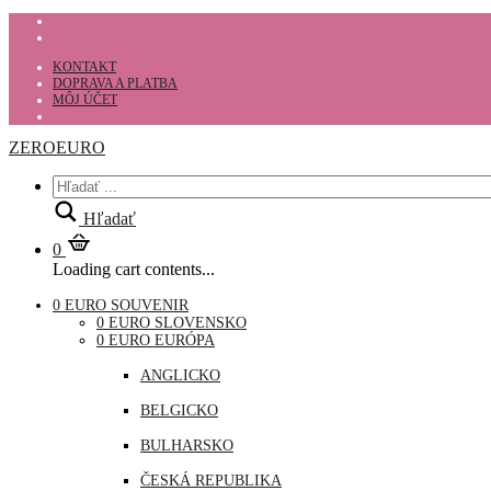
KONTAKT
DOPRAVA A PLATBA
MÔJ ÚČET
ZEROEURO
Hľadať
0
Loading cart contents...
0 EURO SOUVENIR
0 EURO SLOVENSKO
0 EURO EURÓPA
ANGLICKO
BELGICKO
BULHARSKO
ČESKÁ REPUBLIKA