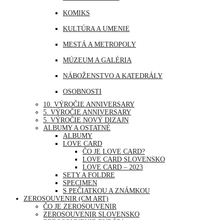
MJANMARSKO
KOMIKS
OMÁN
KULTÚRA A UMENIE
PERU
MESTÁ A METROPOLY
SAUDSKÁ ARÁBIA
MÚZEUM A GALÉRIA
SAE
NÁBOŽENSTVO A KATEDRÁLY
SINGAPUR
OSOBNOSTI
THAJSKO
10. VÝROČIE ANNIVERSARY
PRÍRODA
5. VÝROČIE ANNIVERSARY
TURECKO
5. VÝROČIE NOVÝ DIZAJN
ŠPORT
ALBUMY A OSTATNÉ
USA
ALBUMY
UDALOSTI A VÝROČIA
LOVE CARD
ČO JE LOVE CARD?
VOĽNÝ ČAS | ZÁBAVA A RELAX
LOVE CARD SLOVENSKO
LOVE CARD – 2023
SETY A FOLDRE
SPECIMEN
S PEČIATKOU A ZNÁMKOU
ZEROSOUVENIR (CM ART)
ČO JE ZEROSOUVENIR
ZEROSOUVENIR SLOVENSKO