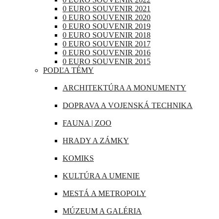
RAKÚSKO
0 EURO SOUVENIR 2021
IRAK
0 EURO SOUVENIR 2020
RUMUNSKO
0 EURO SOUVENIR 2019
JAPONSKO
0 EURO SOUVENIR 2018
RUSKO
0 EURO SOUVENIR 2017
KANADA
0 EURO SOUVENIR 2016
SAN MARÍNO
0 EURO SOUVENIR 2015
KATAR
PODĽA TÉMY
SLOVINSKO
KUBA
ARCHITEKTÚRA A MONUMENTY
ŠPANIELSKO
LIBANON
DOPRAVA A VOJENSKÁ TECHNIKA
ŠVAJČIARSKO
MAROKO
FAUNA | ZOO
ŠVÉDSKO
MAURÍCIUS
HRADY A ZÁMKY
TALIANSKO
MEXIKO
KOMIKS
VATIKÁN
MJANMARSKO
KULTÚRA A UMENIE
OMÁN
MESTÁ A METROPOLY
PERU
MÚZEUM A GALÉRIA