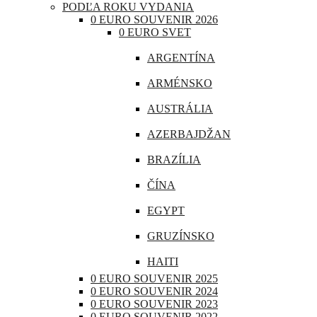
PODĽA ROKU VYDANIA
CHORVÁTSKO
0 EURO SOUVENIR 2026
0 EURO SVET
ÍRSKO
ARGENTÍNA
ISLAND
ARMÉNSKO
LITVA
AUSTRÁLIA
LOTYŠSKO
AZERBAJDŽAN
LUXEMBURSKO
BRAZÍLIA
MAĎARSKO
ČÍNA
MALTA
EGYPT
MONAKO
GRUZÍNSKO
NEMECKO
HAITI
POĽSKO
0 EURO SOUVENIR 2025
INDIA
0 EURO SOUVENIR 2024
PORTUGALSKO
0 EURO SOUVENIR 2023
INDONÉZIA
0 EURO SOUVENIR 2022