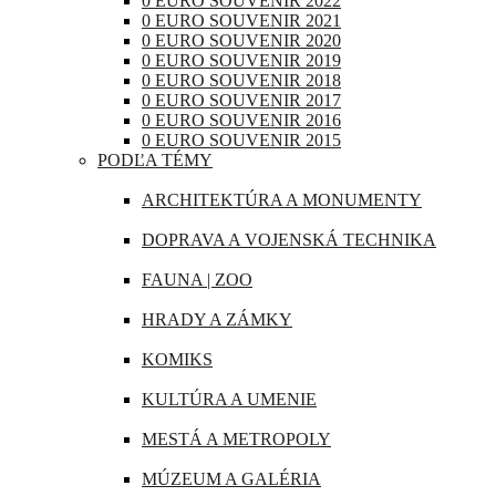
0 EURO SOUVENIR 2022
RAKÚSKO
0 EURO SOUVENIR 2021
IRAK
0 EURO SOUVENIR 2020
RUMUNSKO
0 EURO SOUVENIR 2019
JAPONSKO
0 EURO SOUVENIR 2018
RUSKO
0 EURO SOUVENIR 2017
KANADA
0 EURO SOUVENIR 2016
SAN MARÍNO
0 EURO SOUVENIR 2015
KATAR
PODĽA TÉMY
SLOVINSKO
KUBA
ARCHITEKTÚRA A MONUMENTY
ŠPANIELSKO
LIBANON
DOPRAVA A VOJENSKÁ TECHNIKA
ŠVAJČIARSKO
MAROKO
FAUNA | ZOO
ŠVÉDSKO
MAURÍCIUS
HRADY A ZÁMKY
TALIANSKO
MEXIKO
KOMIKS
VATIKÁN
MJANMARSKO
KULTÚRA A UMENIE
OMÁN
MESTÁ A METROPOLY
PERU
MÚZEUM A GALÉRIA