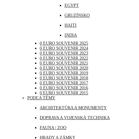
EGYPT
NEMECKO
GRUZÍNSKO
POĽSKO
HAITI
PORTUGALSKO
INDIA
RAKÚSKO
0 EURO SOUVENIR 2025
INDONÉZIA
RUMUNSKO
0 EURO SOUVENIR 2024
0 EURO SOUVENIR 2023
IRAK
RUSKO
0 EURO SOUVENIR 2022
0 EURO SOUVENIR 2021
JAPONSKO
SAN MARÍNO
0 EURO SOUVENIR 2020
0 EURO SOUVENIR 2019
KANADA
SLOVINSKO
0 EURO SOUVENIR 2018
0 EURO SOUVENIR 2017
KATAR
ŠPANIELSKO
0 EURO SOUVENIR 2016
0 EURO SOUVENIR 2015
KUBA
ŠVAJČIARSKO
PODĽA TÉMY
LIBANON
ŠVÉDSKO
ARCHITEKTÚRA A MONUMENTY
MAROKO
TALIANSKO
DOPRAVA A VOJENSKÁ TECHNIKA
MAURÍCIUS
VATIKÁN
FAUNA | ZOO
MEXIKO
HRADY A ZÁMKY