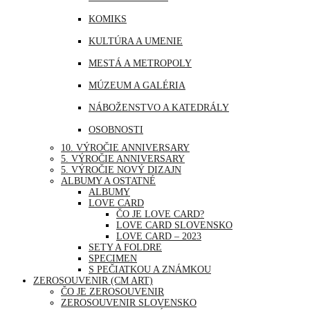
MJANMARSKO
KOMIKS
OMÁN
KULTÚRA A UMENIE
PERU
MESTÁ A METROPOLY
SAUDSKÁ ARÁBIA
MÚZEUM A GALÉRIA
SAE
NÁBOŽENSTVO A KATEDRÁLY
SINGAPUR
OSOBNOSTI
THAJSKO
10. VÝROČIE ANNIVERSARY
PRÍRODA
5. VÝROČIE ANNIVERSARY
TURECKO
5. VÝROČIE NOVÝ DIZAJN
ŠPORT
ALBUMY A OSTATNÉ
USA
ALBUMY
UDALOSTI A VÝROČIA
LOVE CARD
ČO JE LOVE CARD?
VOĽNÝ ČAS | ZÁBAVA A RELAX
LOVE CARD SLOVENSKO
LOVE CARD – 2023
SETY A FOLDRE
SPECIMEN
S PEČIATKOU A ZNÁMKOU
ZEROSOUVENIR (CM ART)
ČO JE ZEROSOUVENIR
ZEROSOUVENIR SLOVENSKO