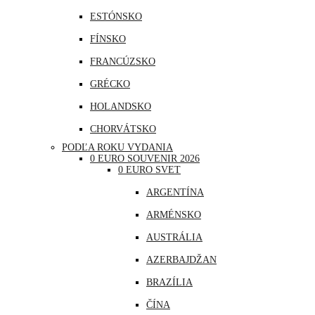
ESTÓNSKO
FÍNSKO
FRANCÚZSKO
GRÉCKO
HOLANDSKO
CHORVÁTSKO
PODĽA ROKU VYDANIA
ÍRSKO
0 EURO SOUVENIR 2026
0 EURO SVET
ISLAND
ARGENTÍNA
LITVA
ARMÉNSKO
LOTYŠSKO
AUSTRÁLIA
LUXEMBURSKO
AZERBAJDŽAN
MAĎARSKO
BRAZÍLIA
MALTA
ČÍNA
MONAKO