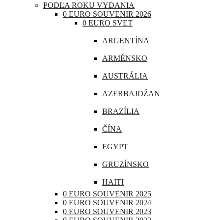
PODĽA ROKU VYDANIA
CHORVÁTSKO
0 EURO SOUVENIR 2026
0 EURO SVET
ÍRSKO
ARGENTÍNA
ISLAND
ARMÉNSKO
LITVA
AUSTRÁLIA
LOTYŠSKO
AZERBAJDŽAN
LUXEMBURSKO
BRAZÍLIA
MAĎARSKO
ČÍNA
MALTA
EGYPT
MONAKO
GRUZÍNSKO
NEMECKO
HAITI
POĽSKO
0 EURO SOUVENIR 2025
INDIA
0 EURO SOUVENIR 2024
PORTUGALSKO
0 EURO SOUVENIR 2023
INDONÉZIA