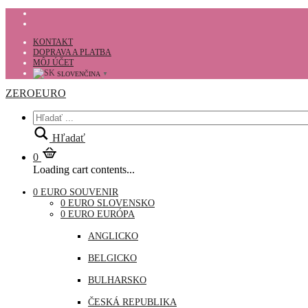
KONTAKT
DOPRAVA A PLATBA
MÔJ ÚČET
SLOVENČINA
▼
ZEROEURO
Hľadať
0
Loading cart contents...
0 EURO SOUVENIR
0 EURO SLOVENSKO
0 EURO EURÓPA
ANGLICKO
BELGICKO
BULHARSKO
ČESKÁ REPUBLIKA