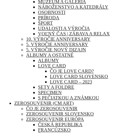
MÚZEUM A GALÉRIA
NÁBOŽENSTVO A KATEDRÁLY
OSOBNOSTI
PRÍRODA
ŠPORT
UDALOSTI A VÝROČIA
VOĽNÝ ČAS | ZÁBAVA A RELAX
10. VÝROČIE ANNIVERSARY
5. VÝROČIE ANNIVERSARY
5. VÝROČIE NOVÝ DIZAJN
ALBUMY A OSTATNÉ
ALBUMY
LOVE CARD
ČO JE LOVE CARD?
LOVE CARD SLOVENSKO
LOVE CARD – 2023
SETY A FOLDRE
SPECIMEN
S PEČIATKOU A ZNÁMKOU
ZEROSOUVENIR (CM ART)
ČO JE ZEROSOUVENIR
ZEROSOUVENIR SLOVENSKO
ZEROSOUVENIR EURÓPA
ČESKÁ REPUBLIKA
FRANCÚZSKO