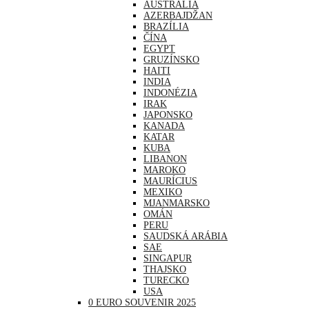
AUSTRÁLIA
AZERBAJDŽAN
BRAZÍLIA
ČÍNA
EGYPT
GRUZÍNSKO
HAITI
INDIA
INDONÉZIA
IRAK
JAPONSKO
KANADA
KATAR
KUBA
LIBANON
MAROKO
MAURÍCIUS
MEXIKO
MJANMARSKO
OMÁN
PERU
SAUDSKÁ ARÁBIA
SAE
SINGAPUR
THAJSKO
TURECKO
USA
0 EURO SOUVENIR 2025