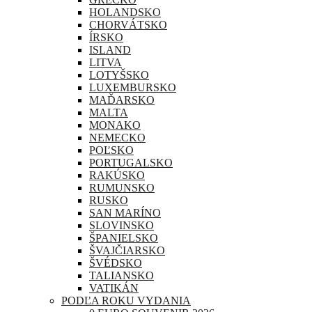
HOLANDSKO
CHORVÁTSKO
ÍRSKO
ISLAND
LITVA
LOTYŠSKO
LUXEMBURSKO
MAĎARSKO
MALTA
MONAKO
NEMECKO
POĽSKO
PORTUGALSKO
RAKÚSKO
RUMUNSKO
RUSKO
SAN MARÍNO
SLOVINSKO
ŠPANIELSKO
ŠVAJČIARSKO
ŠVÉDSKO
TALIANSKO
VATIKÁN
PODĽA ROKU VYDANIA