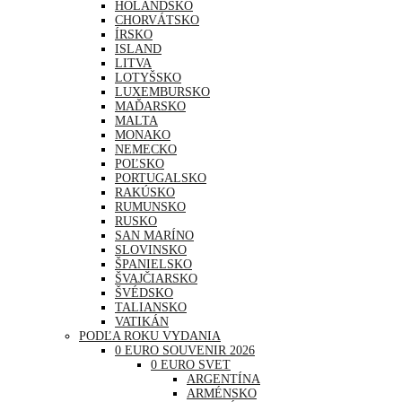
HOLANDSKO
CHORVÁTSKO
ÍRSKO
ISLAND
LITVA
LOTYŠSKO
LUXEMBURSKO
MAĎARSKO
MALTA
MONAKO
NEMECKO
POĽSKO
PORTUGALSKO
RAKÚSKO
RUMUNSKO
RUSKO
SAN MARÍNO
SLOVINSKO
ŠPANIELSKO
ŠVAJČIARSKO
ŠVÉDSKO
TALIANSKO
VATIKÁN
PODĽA ROKU VYDANIA
0 EURO SOUVENIR 2026
0 EURO SVET
ARGENTÍNA
ARMÉNSKO