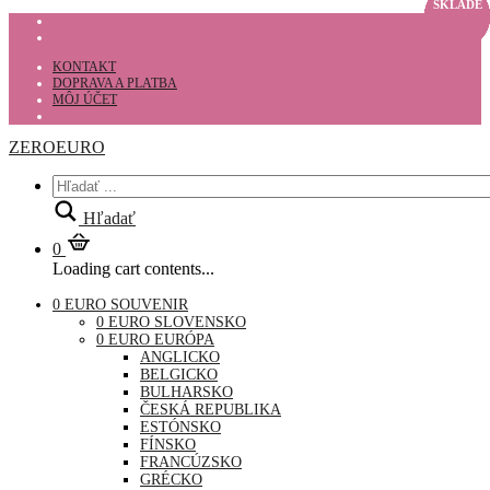
SKLADE
SKLADE
SKLADE
SKLADE
SKLADE
SKLADE
SKLADE
SKLADE
SKLADE
SKLADE
SKLADE
SKLADE
SKLADE
SKLADE
KONTAKT
DOPRAVA A PLATBA
MÔJ ÚČET
ZEROEURO
Hľadať
0
Loading cart contents...
0 EURO SOUVENIR
0 EURO SLOVENSKO
0 EURO EURÓPA
ANGLICKO
BELGICKO
BULHARSKO
ČESKÁ REPUBLIKA
ESTÓNSKO
FÍNSKO
FRANCÚZSKO
GRÉCKO