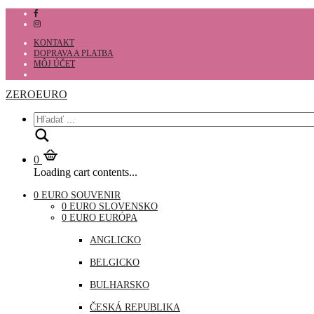
KONTAKT
DOPRAVA A PLATBA
MÔJ ÚČET
ZEROEURO
Hľadať
0
Loading cart contents...
0 EURO SOUVENIR
0 EURO SLOVENSKO
0 EURO EURÓPA
ANGLICKO
BELGICKO
BULHARSKO
ČESKÁ REPUBLIKA