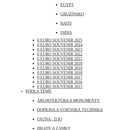
EGYPT
NEMECKO
GRUZÍNSKO
POĽSKO
HAITI
PORTUGALSKO
INDIA
RAKÚSKO
0 EURO SOUVENIR 2025
INDONÉZIA
RUMUNSKO
0 EURO SOUVENIR 2024
0 EURO SOUVENIR 2023
IRAK
RUSKO
0 EURO SOUVENIR 2022
0 EURO SOUVENIR 2021
JAPONSKO
SAN MARÍNO
0 EURO SOUVENIR 2020
0 EURO SOUVENIR 2019
KANADA
SLOVINSKO
0 EURO SOUVENIR 2018
0 EURO SOUVENIR 2017
KATAR
ŠPANIELSKO
0 EURO SOUVENIR 2016
0 EURO SOUVENIR 2015
KUBA
ŠVAJČIARSKO
PODĽA TÉMY
LIBANON
ŠVÉDSKO
ARCHITEKTÚRA A MONUMENTY
MAROKO
TALIANSKO
DOPRAVA A VOJENSKÁ TECHNIKA
MAURÍCIUS
VATIKÁN
FAUNA | ZOO
MEXIKO
HRADY A ZÁMKY