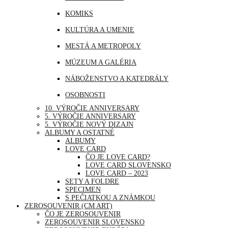
MJANMARSKO
KOMIKS
OMÁN
KULTÚRA A UMENIE
PERU
MESTÁ A METROPOLY
SAUDSKÁ ARÁBIA
MÚZEUM A GALÉRIA
SAE
NÁBOŽENSTVO A KATEDRÁLY
SINGAPUR
OSOBNOSTI
THAJSKO
10. VÝROČIE ANNIVERSARY
PRÍRODA
5. VÝROČIE ANNIVERSARY
TURECKO
5. VÝROČIE NOVÝ DIZAJN
ŠPORT
ALBUMY A OSTATNÉ
USA
ALBUMY
UDALOSTI A VÝROČIA
LOVE CARD
ČO JE LOVE CARD?
VOĽNÝ ČAS | ZÁBAVA A RELAX
LOVE CARD SLOVENSKO
LOVE CARD – 2023
SETY A FOLDRE
SPECIMEN
S PEČIATKOU A ZNÁMKOU
ZEROSOUVENIR (CM ART)
ČO JE ZEROSOUVENIR
ZEROSOUVENIR SLOVENSKO