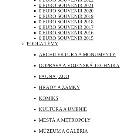
RAKÚSKO
0 EURO SOUVENIR 2021
IRAK
0 EURO SOUVENIR 2020
RUMUNSKO
0 EURO SOUVENIR 2019
JAPONSKO
0 EURO SOUVENIR 2018
RUSKO
0 EURO SOUVENIR 2017
KANADA
0 EURO SOUVENIR 2016
SAN MARÍNO
0 EURO SOUVENIR 2015
KATAR
PODĽA TÉMY
SLOVINSKO
KUBA
ARCHITEKTÚRA A MONUMENTY
ŠPANIELSKO
LIBANON
DOPRAVA A VOJENSKÁ TECHNIKA
ŠVAJČIARSKO
MAROKO
FAUNA | ZOO
ŠVÉDSKO
MAURÍCIUS
HRADY A ZÁMKY
TALIANSKO
MEXIKO
KOMIKS
VATIKÁN
MJANMARSKO
KULTÚRA A UMENIE
OMÁN
MESTÁ A METROPOLY
PERU
MÚZEUM A GALÉRIA