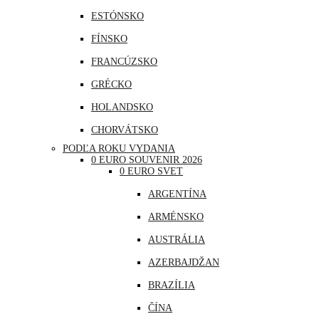
ESTÓNSKO
FÍNSKO
FRANCÚZSKO
GRÉCKO
HOLANDSKO
CHORVÁTSKO
PODĽA ROKU VYDANIA
ÍRSKO
0 EURO SOUVENIR 2026
0 EURO SVET
ISLAND
ARGENTÍNA
LITVA
ARMÉNSKO
LOTYŠSKO
AUSTRÁLIA
LUXEMBURSKO
AZERBAJDŽAN
MAĎARSKO
BRAZÍLIA
MALTA
ČÍNA
MONAKO