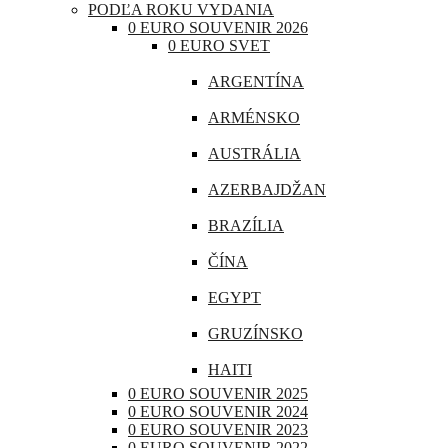
PODĽA ROKU VYDANIA
CHORVÁTSKO
0 EURO SOUVENIR 2026
0 EURO SVET
ÍRSKO
ARGENTÍNA
ISLAND
ARMÉNSKO
LITVA
AUSTRÁLIA
LOTYŠSKO
AZERBAJDŽAN
LUXEMBURSKO
BRAZÍLIA
MAĎARSKO
ČÍNA
MALTA
EGYPT
MONAKO
GRUZÍNSKO
NEMECKO
HAITI
POĽSKO
0 EURO SOUVENIR 2025
INDIA
0 EURO SOUVENIR 2024
PORTUGALSKO
0 EURO SOUVENIR 2023
INDONÉZIA
0 EURO SOUVENIR 2022