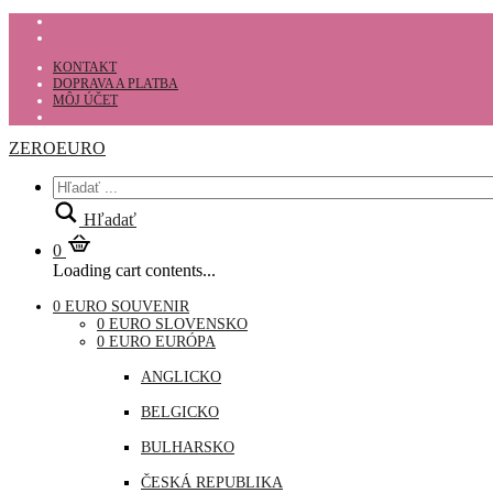
KONTAKT
DOPRAVA A PLATBA
MÔJ ÚČET
ZEROEURO
Hľadať
0
Loading cart contents...
0 EURO SOUVENIR
0 EURO SLOVENSKO
0 EURO EURÓPA
ANGLICKO
BELGICKO
BULHARSKO
ČESKÁ REPUBLIKA