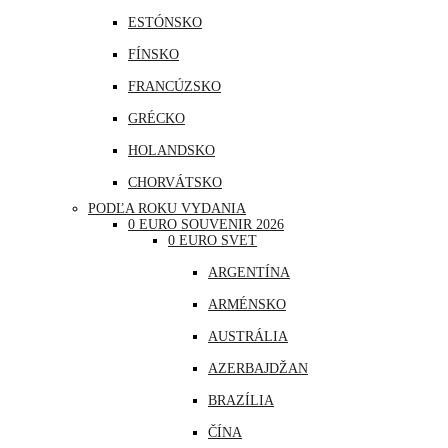
ESTÓNSKO
FÍNSKO
FRANCÚZSKO
GRÉCKO
HOLANDSKO
CHORVÁTSKO
PODĽA ROKU VYDANIA
ÍRSKO
0 EURO SOUVENIR 2026
0 EURO SVET
ISLAND
ARGENTÍNA
LITVA
ARMÉNSKO
LOTYŠSKO
AUSTRÁLIA
LUXEMBURSKO
AZERBAJDŽAN
MAĎARSKO
BRAZÍLIA
MALTA
ČÍNA
MONAKO