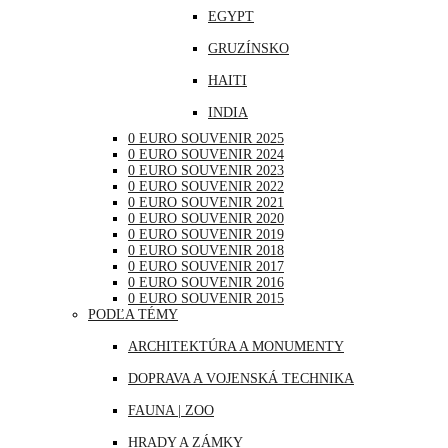
EGYPT
NEMECKO
GRUZÍNSKO
POĽSKO
HAITI
PORTUGALSKO
INDIA
RAKÚSKO
0 EURO SOUVENIR 2025
INDONÉZIA
RUMUNSKO
0 EURO SOUVENIR 2024
0 EURO SOUVENIR 2023
IRAK
RUSKO
0 EURO SOUVENIR 2022
0 EURO SOUVENIR 2021
JAPONSKO
SAN MARÍNO
0 EURO SOUVENIR 2020
0 EURO SOUVENIR 2019
KANADA
SLOVINSKO
0 EURO SOUVENIR 2018
0 EURO SOUVENIR 2017
KATAR
ŠPANIELSKO
0 EURO SOUVENIR 2016
0 EURO SOUVENIR 2015
KUBA
ŠVAJČIARSKO
PODĽA TÉMY
LIBANON
ŠVÉDSKO
ARCHITEKTÚRA A MONUMENTY
MAROKO
TALIANSKO
DOPRAVA A VOJENSKÁ TECHNIKA
MAURÍCIUS
VATIKÁN
FAUNA | ZOO
MEXIKO
HRADY A ZÁMKY