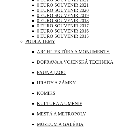
RAKÚSKO
0 EURO SOUVENIR 2021
IRAK
0 EURO SOUVENIR 2020
RUMUNSKO
0 EURO SOUVENIR 2019
JAPONSKO
0 EURO SOUVENIR 2018
RUSKO
0 EURO SOUVENIR 2017
KANADA
0 EURO SOUVENIR 2016
SAN MARÍNO
0 EURO SOUVENIR 2015
KATAR
PODĽA TÉMY
SLOVINSKO
KUBA
ARCHITEKTÚRA A MONUMENTY
ŠPANIELSKO
LIBANON
DOPRAVA A VOJENSKÁ TECHNIKA
ŠVAJČIARSKO
MAROKO
FAUNA | ZOO
ŠVÉDSKO
MAURÍCIUS
HRADY A ZÁMKY
TALIANSKO
MEXIKO
KOMIKS
VATIKÁN
MJANMARSKO
KULTÚRA A UMENIE
OMÁN
MESTÁ A METROPOLY
PERU
MÚZEUM A GALÉRIA