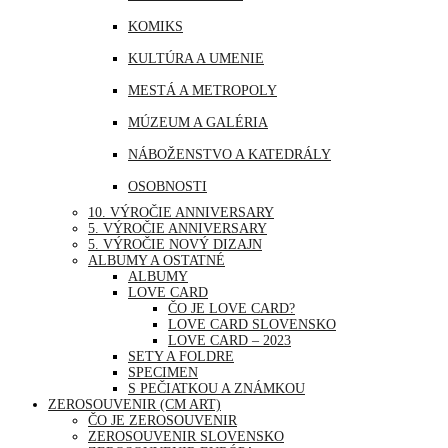
MJANMARSKO
KOMIKS
OMÁN
KULTÚRA A UMENIE
PERU
MESTÁ A METROPOLY
SAUDSKÁ ARÁBIA
MÚZEUM A GALÉRIA
SAE
NÁBOŽENSTVO A KATEDRÁLY
SINGAPUR
OSOBNOSTI
THAJSKO
10. VÝROČIE ANNIVERSARY
PRÍRODA
5. VÝROČIE ANNIVERSARY
TURECKO
5. VÝROČIE NOVÝ DIZAJN
ŠPORT
ALBUMY A OSTATNÉ
USA
ALBUMY
UDALOSTI A VÝROČIA
LOVE CARD
ČO JE LOVE CARD?
VOĽNÝ ČAS | ZÁBAVA A RELAX
LOVE CARD SLOVENSKO
LOVE CARD – 2023
SETY A FOLDRE
SPECIMEN
S PEČIATKOU A ZNÁMKOU
ZEROSOUVENIR (CM ART)
ČO JE ZEROSOUVENIR
ZEROSOUVENIR SLOVENSKO