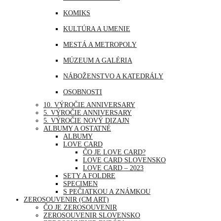
MJANMARSKO
KOMIKS
OMÁN
KULTÚRA A UMENIE
PERU
MESTÁ A METROPOLY
SAUDSKÁ ARÁBIA
MÚZEUM A GALÉRIA
SAE
NÁBOŽENSTVO A KATEDRÁLY
SINGAPUR
OSOBNOSTI
THAJSKO
10. VÝROČIE ANNIVERSARY
PRÍRODA
5. VÝROČIE ANNIVERSARY
TURECKO
5. VÝROČIE NOVÝ DIZAJN
ŠPORT
ALBUMY A OSTATNÉ
USA
ALBUMY
UDALOSTI A VÝROČIA
LOVE CARD
ČO JE LOVE CARD?
VOĽNÝ ČAS | ZÁBAVA A RELAX
LOVE CARD SLOVENSKO
LOVE CARD – 2023
SETY A FOLDRE
SPECIMEN
S PEČIATKOU A ZNÁMKOU
ZEROSOUVENIR (CM ART)
ČO JE ZEROSOUVENIR
ZEROSOUVENIR SLOVENSKO