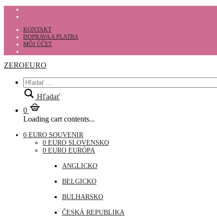
KONTAKT
DOPRAVA A PLATBA
MÔJ ÚČET
ZEROEURO
Hľadať
0
Loading cart contents...
0 EURO SOUVENIR
0 EURO SLOVENSKO
0 EURO EURÓPA
ANGLICKO
BELGICKO
BULHARSKO
ČESKÁ REPUBLIKA