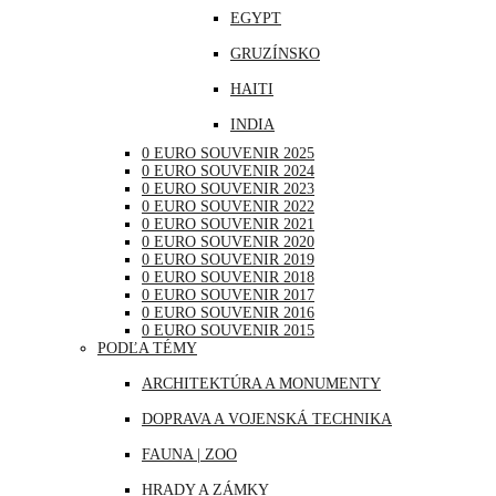
EGYPT
NEMECKO
GRUZÍNSKO
POĽSKO
HAITI
PORTUGALSKO
INDIA
RAKÚSKO
0 EURO SOUVENIR 2025
INDONÉZIA
RUMUNSKO
0 EURO SOUVENIR 2024
0 EURO SOUVENIR 2023
IRAK
RUSKO
0 EURO SOUVENIR 2022
0 EURO SOUVENIR 2021
JAPONSKO
SAN MARÍNO
0 EURO SOUVENIR 2020
0 EURO SOUVENIR 2019
KANADA
SLOVINSKO
0 EURO SOUVENIR 2018
0 EURO SOUVENIR 2017
KATAR
ŠPANIELSKO
0 EURO SOUVENIR 2016
0 EURO SOUVENIR 2015
KUBA
ŠVAJČIARSKO
PODĽA TÉMY
LIBANON
ŠVÉDSKO
ARCHITEKTÚRA A MONUMENTY
MAROKO
TALIANSKO
DOPRAVA A VOJENSKÁ TECHNIKA
MAURÍCIUS
VATIKÁN
FAUNA | ZOO
MEXIKO
HRADY A ZÁMKY