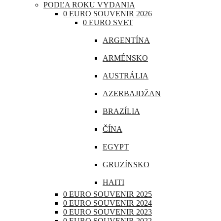
PODĽA ROKU VYDANIA
CHORVÁTSKO
0 EURO SOUVENIR 2026
0 EURO SVET
ÍRSKO
ARGENTÍNA
ISLAND
ARMÉNSKO
LITVA
AUSTRÁLIA
LOTYŠSKO
AZERBAJDŽAN
LUXEMBURSKO
BRAZÍLIA
MAĎARSKO
ČÍNA
MALTA
EGYPT
MONAKO
GRUZÍNSKO
NEMECKO
HAITI
POĽSKO
0 EURO SOUVENIR 2025
INDIA
0 EURO SOUVENIR 2024
PORTUGALSKO
0 EURO SOUVENIR 2023
INDONÉZIA
0 EURO SOUVENIR 2022