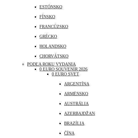
ESTÓNSKO
FÍNSKO
FRANCÚZSKO
GRÉCKO
HOLANDSKO
CHORVÁTSKO
PODĽA ROKU VYDANIA
ÍRSKO
0 EURO SOUVENIR 2026
0 EURO SVET
ISLAND
ARGENTÍNA
LITVA
ARMÉNSKO
LOTYŠSKO
AUSTRÁLIA
LUXEMBURSKO
AZERBAJDŽAN
MAĎARSKO
BRAZÍLIA
MALTA
ČÍNA
MONAKO