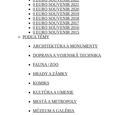
RAKÚSKO
0 EURO SOUVENIR 2021
IRAK
0 EURO SOUVENIR 2020
RUMUNSKO
0 EURO SOUVENIR 2019
JAPONSKO
0 EURO SOUVENIR 2018
RUSKO
0 EURO SOUVENIR 2017
KANADA
0 EURO SOUVENIR 2016
SAN MARÍNO
0 EURO SOUVENIR 2015
KATAR
PODĽA TÉMY
SLOVINSKO
KUBA
ARCHITEKTÚRA A MONUMENTY
ŠPANIELSKO
LIBANON
DOPRAVA A VOJENSKÁ TECHNIKA
ŠVAJČIARSKO
MAROKO
FAUNA | ZOO
ŠVÉDSKO
MAURÍCIUS
HRADY A ZÁMKY
TALIANSKO
MEXIKO
KOMIKS
VATIKÁN
MJANMARSKO
KULTÚRA A UMENIE
OMÁN
MESTÁ A METROPOLY
PERU
MÚZEUM A GALÉRIA