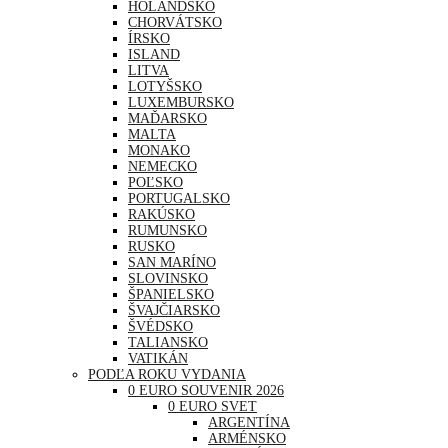
HOLANDSKO
CHORVÁTSKO
ÍRSKO
ISLAND
LITVA
LOTYŠSKO
LUXEMBURSKO
MAĎARSKO
MALTA
MONAKO
NEMECKO
POĽSKO
PORTUGALSKO
RAKÚSKO
RUMUNSKO
RUSKO
SAN MARÍNO
SLOVINSKO
ŠPANIELSKO
ŠVAJČIARSKO
ŠVÉDSKO
TALIANSKO
VATIKÁN
PODĽA ROKU VYDANIA
0 EURO SOUVENIR 2026
0 EURO SVET
ARGENTÍNA
ARMÉNSKO