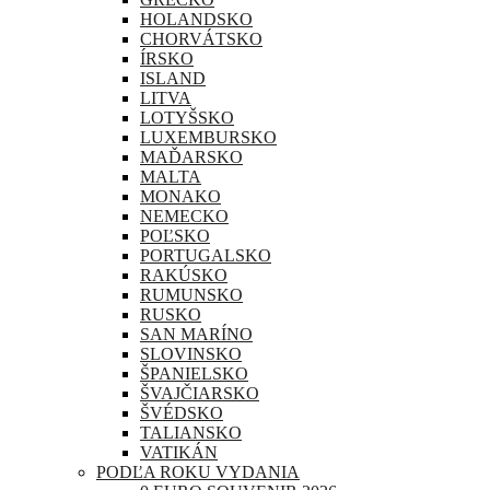
HOLANDSKO
CHORVÁTSKO
ÍRSKO
ISLAND
LITVA
LOTYŠSKO
LUXEMBURSKO
MAĎARSKO
MALTA
MONAKO
NEMECKO
POĽSKO
PORTUGALSKO
RAKÚSKO
RUMUNSKO
RUSKO
SAN MARÍNO
SLOVINSKO
ŠPANIELSKO
ŠVAJČIARSKO
ŠVÉDSKO
TALIANSKO
VATIKÁN
PODĽA ROKU VYDANIA