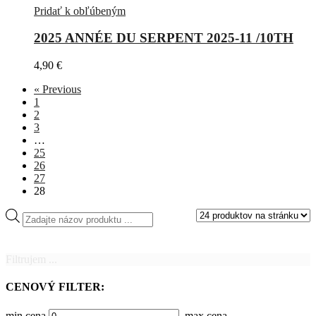
Pridať k obľúbeným
2025 ANNÉE DU SERPENT 2025-11 /10TH
4,90
€
« Previous
1
2
3
…
25
26
27
28
Products
search
Filtrujem ...
CENOVÝ FILTER:
min cena
max cena