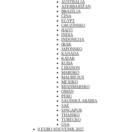
AUSTRÁLIA
AZERBAJDŽAN
BRAZÍLIA
ČÍNA
EGYPT
GRUZÍNSKO
HAITI
INDIA
INDONÉZIA
IRAK
JAPONSKO
KANADA
KATAR
KUBA
LIBANON
MAROKO
MAURÍCIUS
MEXIKO
MJANMARSKO
OMÁN
PERU
SAUDSKÁ ARÁBIA
SAE
SINGAPUR
THAJSKO
TURECKO
USA
0 EURO SOUVENIR 2025