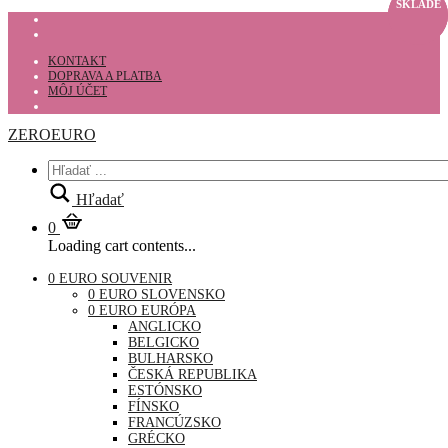
SKLADE
SKLADE
SKLADE
KONTAKT
DOPRAVA A PLATBA
MÔJ ÚČET
ZEROEURO
Hľadať
0
Loading cart contents...
0 EURO SOUVENIR
0 EURO SLOVENSKO
0 EURO EURÓPA
ANGLICKO
BELGICKO
BULHARSKO
ČESKÁ REPUBLIKA
ESTÓNSKO
FÍNSKO
FRANCÚZSKO
GRÉCKO