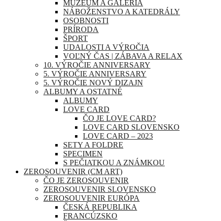
MÚZEUM A GALÉRIA
NÁBOŽENSTVO A KATEDRÁLY
OSOBNOSTI
PRÍRODA
ŠPORT
UDALOSTI A VÝROČIA
VOĽNÝ ČAS | ZÁBAVA A RELAX
10. VÝROČIE ANNIVERSARY
5. VÝROČIE ANNIVERSARY
5. VÝROČIE NOVÝ DIZAJN
ALBUMY A OSTATNÉ
ALBUMY
LOVE CARD
ČO JE LOVE CARD?
LOVE CARD SLOVENSKO
LOVE CARD – 2023
SETY A FOLDRE
SPECIMEN
S PEČIATKOU A ZNÁMKOU
ZEROSOUVENIR (CM ART)
ČO JE ZEROSOUVENIR
ZEROSOUVENIR SLOVENSKO
ZEROSOUVENIR EURÓPA
ČESKÁ REPUBLIKA
FRANCÚZSKO