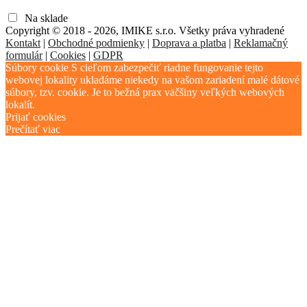
Na sklade
Copyright © 2018 - 2026, IMIKE s.r.o. Všetky práva vyhradené
Kontakt
|
Obchodné podmienky
|
Doprava a platba
|
Reklamačný
formulár
|
Cookies
|
GDPR
Súbory cookie S cieľom zabezpečiť riadne fungovanie tejto
webovej lokality ukladáme niekedy na vašom zariadení malé dátové
súbory, tzv. cookie. Je to bežná prax väčšiny veľkých webových
lokalít.
Prijať cookies
Prečítať viac