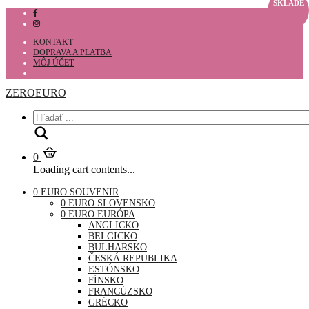
SKLADE
KONTAKT
DOPRAVA A PLATBA
MÔJ ÚČET
ZEROEURO
Hľadať
0
Loading cart contents...
0 EURO SOUVENIR
0 EURO SLOVENSKO
0 EURO EURÓPA
ANGLICKO
BELGICKO
BULHARSKO
ČESKÁ REPUBLIKA
ESTÓNSKO
FÍNSKO
FRANCÚZSKO
GRÉCKO