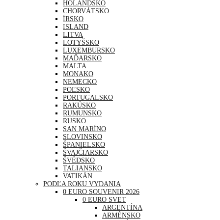
HOLANDSKO
CHORVÁTSKO
ÍRSKO
ISLAND
LITVA
LOTYŠSKO
LUXEMBURSKO
MAĎARSKO
MALTA
MONAKO
NEMECKO
POĽSKO
PORTUGALSKO
RAKÚSKO
RUMUNSKO
RUSKO
SAN MARÍNO
SLOVINSKO
ŠPANIELSKO
ŠVAJČIARSKO
ŠVÉDSKO
TALIANSKO
VATIKÁN
PODĽA ROKU VYDANIA
0 EURO SOUVENIR 2026
0 EURO SVET
ARGENTÍNA
ARMÉNSKO