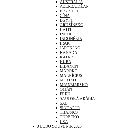
AUSTRÁLIA
AZERBAJDŽAN
BRAZÍLIA
ČÍNA
EGYPT
GRUZÍNSKO
HAITI
INDIA
INDONÉZIA
IRAK
JAPONSKO
KANADA
KATAR
KUBA
LIBANON
MAROKO
MAURÍCIUS
MEXIKO
MJANMARSKO
OMÁN
PERU
SAUDSKÁ ARÁBIA
SAE
SINGAPUR
THAJSKO
TURECKO
USA
0 EURO SOUVENIR 2025