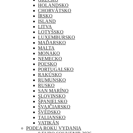
HOLANDSKO
CHORVÁTSKO
ÍRSKO
ISLAND
LITVA
LOTYŠSKO
LUXEMBURSKO
MAĎARSKO
MALTA
MONAKO
NEMECKO
POĽSKO
PORTUGALSKO
RAKÚSKO
RUMUNSKO
RUSKO
SAN MARÍNO
SLOVINSKO
ŠPANIELSKO
ŠVAJČIARSKO
ŠVÉDSKO
TALIANSKO
VATIKÁN
PODĽA ROKU VYDANIA