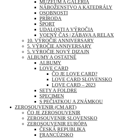
MÚZEUM A GALÉRIA
NÁBOŽENSTVO A KATEDRÁLY
OSOBNOSTI
PRÍRODA
ŠPORT
UDALOSTI A VÝROČIA
VOĽNÝ ČAS | ZÁBAVA A RELAX
10. VÝROČIE ANNIVERSARY
5. VÝROČIE ANNIVERSARY
5. VÝROČIE NOVÝ DIZAJN
ALBUMY A OSTATNÉ
ALBUMY
LOVE CARD
ČO JE LOVE CARD?
LOVE CARD SLOVENSKO
LOVE CARD – 2023
SETY A FOLDRE
SPECIMEN
S PEČIATKOU A ZNÁMKOU
ZEROSOUVENIR (CM ART)
ČO JE ZEROSOUVENIR
ZEROSOUVENIR SLOVENSKO
ZEROSOUVENIR EURÓPA
ČESKÁ REPUBLIKA
FRANCÚZSKO