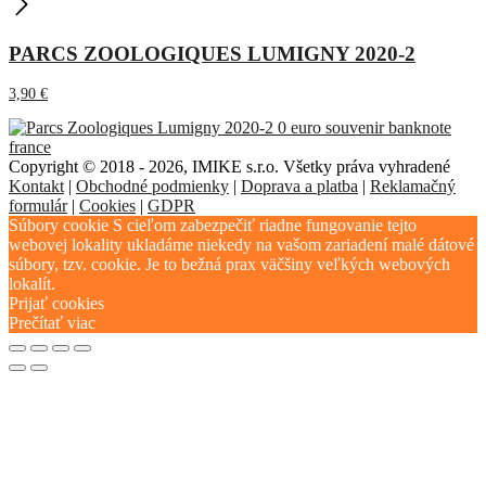
PARCS ZOOLOGIQUES LUMIGNY 2020-2
3,90
€
Copyright © 2018 - 2026, IMIKE s.r.o. Všetky práva vyhradené
Kontakt
|
Obchodné podmienky
|
Doprava a platba
|
Reklamačný
formulár
|
Cookies
|
GDPR
Súbory cookie S cieľom zabezpečiť riadne fungovanie tejto
webovej lokality ukladáme niekedy na vašom zariadení malé dátové
súbory, tzv. cookie. Je to bežná prax väčšiny veľkých webových
lokalít.
Prijať cookies
Prečítať viac