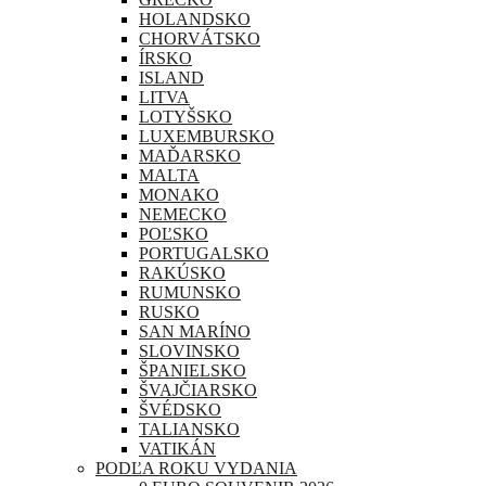
HOLANDSKO
CHORVÁTSKO
ÍRSKO
ISLAND
LITVA
LOTYŠSKO
LUXEMBURSKO
MAĎARSKO
MALTA
MONAKO
NEMECKO
POĽSKO
PORTUGALSKO
RAKÚSKO
RUMUNSKO
RUSKO
SAN MARÍNO
SLOVINSKO
ŠPANIELSKO
ŠVAJČIARSKO
ŠVÉDSKO
TALIANSKO
VATIKÁN
PODĽA ROKU VYDANIA