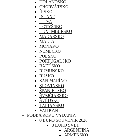
HOLANDSKO
CHORVÁTSKO
ÍRSKO
ISLAND
LITVA
LOTYŠSKO
LUXEMBURSKO
MAĎARSKO
MALTA
MONAKO
NEMECKO
POĽSKO
PORTUGALSKO
RAKÚSKO
RUMUNSKO
RUSKO
SAN MARÍNO
SLOVINSKO
ŠPANIELSKO
ŠVAJČIARSKO
ŠVÉDSKO
TALIANSKO
VATIKÁN
PODĽA ROKU VYDANIA
0 EURO SOUVENIR 2026
0 EURO SVET
ARGENTÍNA
ARMÉNSKO