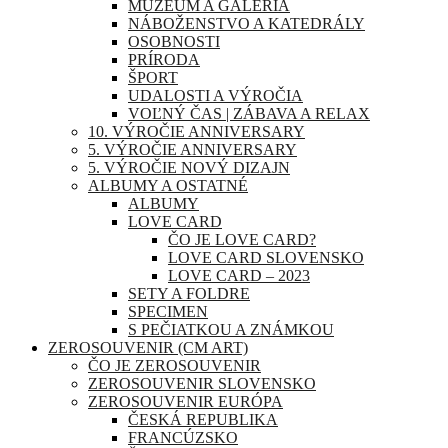
MÚZEUM A GALÉRIA
NÁBOŽENSTVO A KATEDRÁLY
OSOBNOSTI
PRÍRODA
ŠPORT
UDALOSTI A VÝROČIA
VOĽNÝ ČAS | ZÁBAVA A RELAX
10. VÝROČIE ANNIVERSARY
5. VÝROČIE ANNIVERSARY
5. VÝROČIE NOVÝ DIZAJN
ALBUMY A OSTATNÉ
ALBUMY
LOVE CARD
ČO JE LOVE CARD?
LOVE CARD SLOVENSKO
LOVE CARD – 2023
SETY A FOLDRE
SPECIMEN
S PEČIATKOU A ZNÁMKOU
ZEROSOUVENIR (CM ART)
ČO JE ZEROSOUVENIR
ZEROSOUVENIR SLOVENSKO
ZEROSOUVENIR EURÓPA
ČESKÁ REPUBLIKA
FRANCÚZSKO