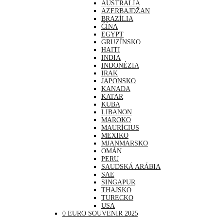
AUSTRÁLIA
AZERBAJDŽAN
BRAZÍLIA
ČÍNA
EGYPT
GRUZÍNSKO
HAITI
INDIA
INDONÉZIA
IRAK
JAPONSKO
KANADA
KATAR
KUBA
LIBANON
MAROKO
MAURÍCIUS
MEXIKO
MJANMARSKO
OMÁN
PERU
SAUDSKÁ ARÁBIA
SAE
SINGAPUR
THAJSKO
TURECKO
USA
0 EURO SOUVENIR 2025