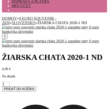
DOPRAVA A PLATBA
MÔJ ÚČET
DOMOV
»
0 EURO SOUVENIR -
2020
»
SLOVENSKO
»
ŽIARSKA CHATA 2020-1 ND
+
ŽIARSKA CHATA 2020-1 ND
4,90
€
Na sklade
množstvo
Žiarska
PRIDAŤ DO KOŠÍKA
chata
2020-
1
ND