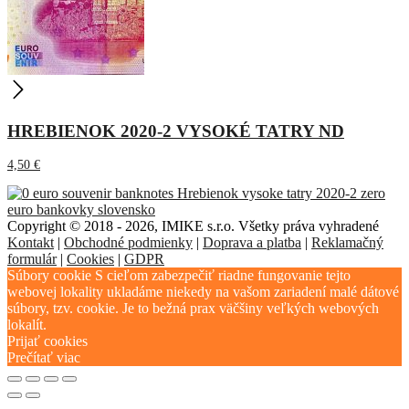
HREBIENOK 2020-2 VYSOKÉ TATRY ND
4,50
€
Copyright © 2018 - 2026, IMIKE s.r.o. Všetky práva vyhradené
Kontakt
|
Obchodné podmienky
|
Doprava a platba
|
Reklamačný
formulár
|
Cookies
|
GDPR
Súbory cookie S cieľom zabezpečiť riadne fungovanie tejto
webovej lokality ukladáme niekedy na vašom zariadení malé dátové
súbory, tzv. cookie. Je to bežná prax väčšiny veľkých webových
lokalít.
Prijať cookies
Prečítať viac