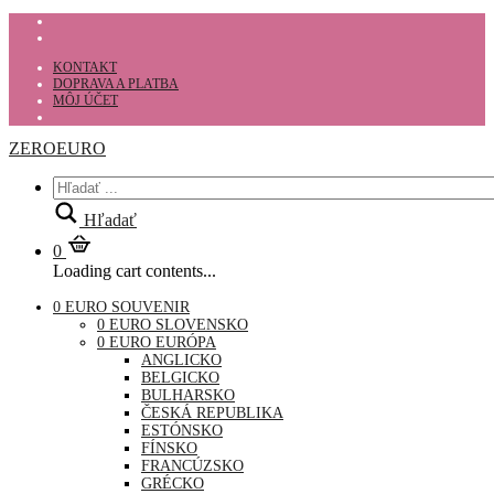
KONTAKT
DOPRAVA A PLATBA
MÔJ ÚČET
ZEROEURO
Hľadať
0
Loading cart contents...
0 EURO SOUVENIR
0 EURO SLOVENSKO
0 EURO EURÓPA
ANGLICKO
BELGICKO
BULHARSKO
ČESKÁ REPUBLIKA
ESTÓNSKO
FÍNSKO
FRANCÚZSKO
GRÉCKO