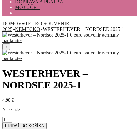
DOPRAVA A PLATBA
MÔJ ÚČET
DOMOV
»
0 EURO SOUVENIR –
2025
»
NEMECKO
»
WESTERHEVER – NORDSEE 2025-1
+
WESTERHEVER –
NORDSEE 2025-1
4,90
€
Na sklade
množstvo
Westerhever
PRIDAŤ DO KOŠÍKA
-
Nordsee