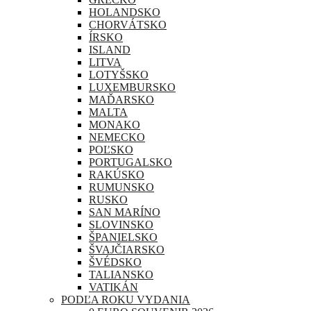
HOLANDSKO
CHORVÁTSKO
ÍRSKO
ISLAND
LITVA
LOTYŠSKO
LUXEMBURSKO
MAĎARSKO
MALTA
MONAKO
NEMECKO
POĽSKO
PORTUGALSKO
RAKÚSKO
RUMUNSKO
RUSKO
SAN MARÍNO
SLOVINSKO
ŠPANIELSKO
ŠVAJČIARSKO
ŠVÉDSKO
TALIANSKO
VATIKÁN
PODĽA ROKU VYDANIA