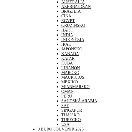
AUSTRÁLIA
AZERBAJDŽAN
BRAZÍLIA
ČÍNA
EGYPT
GRUZÍNSKO
HAITI
INDIA
INDONÉZIA
IRAK
JAPONSKO
KANADA
KATAR
KUBA
LIBANON
MAROKO
MAURÍCIUS
MEXIKO
MJANMARSKO
OMÁN
PERU
SAUDSKÁ ARÁBIA
SAE
SINGAPUR
THAJSKO
TURECKO
USA
0 EURO SOUVENIR 2025