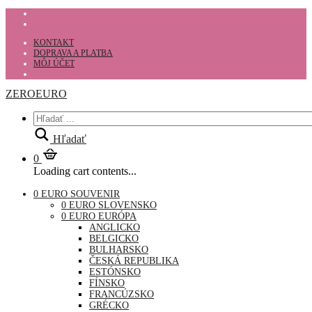
KONTAKT
DOPRAVA A PLATBA
MÔJ ÚČET
ZEROEURO
Hľadať
0
Loading cart contents...
0 EURO SOUVENIR
0 EURO SLOVENSKO
0 EURO EURÓPA
ANGLICKO
BELGICKO
BULHARSKO
ČESKÁ REPUBLIKA
ESTÓNSKO
FÍNSKO
FRANCÚZSKO
GRÉCKO