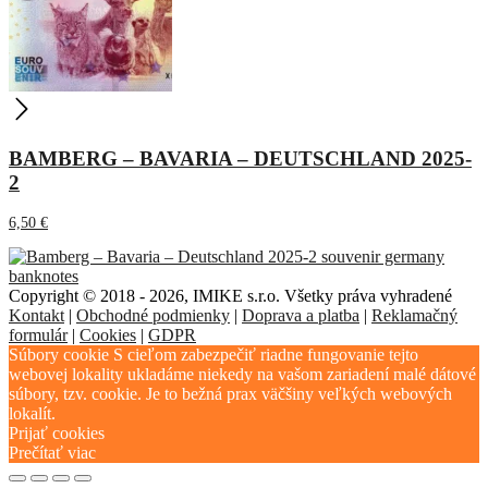
BAMBERG – BAVARIA – DEUTSCHLAND 2025-
2
6,50
€
Copyright © 2018 - 2026, IMIKE s.r.o. Všetky práva vyhradené
Kontakt
|
Obchodné podmienky
|
Doprava a platba
|
Reklamačný
formulár
|
Cookies
|
GDPR
Súbory cookie S cieľom zabezpečiť riadne fungovanie tejto
webovej lokality ukladáme niekedy na vašom zariadení malé dátové
súbory, tzv. cookie. Je to bežná prax väčšiny veľkých webových
lokalít.
Prijať cookies
Prečítať viac