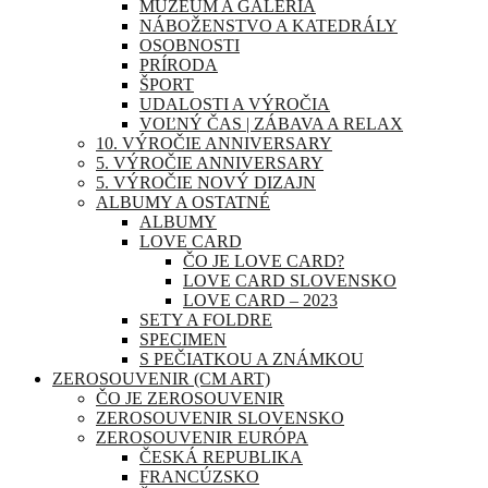
MÚZEUM A GALÉRIA
NÁBOŽENSTVO A KATEDRÁLY
OSOBNOSTI
PRÍRODA
ŠPORT
UDALOSTI A VÝROČIA
VOĽNÝ ČAS | ZÁBAVA A RELAX
10. VÝROČIE ANNIVERSARY
5. VÝROČIE ANNIVERSARY
5. VÝROČIE NOVÝ DIZAJN
ALBUMY A OSTATNÉ
ALBUMY
LOVE CARD
ČO JE LOVE CARD?
LOVE CARD SLOVENSKO
LOVE CARD – 2023
SETY A FOLDRE
SPECIMEN
S PEČIATKOU A ZNÁMKOU
ZEROSOUVENIR (CM ART)
ČO JE ZEROSOUVENIR
ZEROSOUVENIR SLOVENSKO
ZEROSOUVENIR EURÓPA
ČESKÁ REPUBLIKA
FRANCÚZSKO