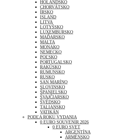
HOLANDSKO
CHORVÁTSKO
ÍRSKO
ISLAND
LITVA
LOTYŠSKO
LUXEMBURSKO
MAĎARSKO
MALTA
MONAKO
NEMECKO
POĽSKO
PORTUGALSKO
RAKÚSKO
RUMUNSKO
RUSKO
SAN MARÍNO
SLOVINSKO
ŠPANIELSKO
ŠVAJČIARSKO
ŠVÉDSKO
TALIANSKO
VATIKÁN
PODĽA ROKU VYDANIA
0 EURO SOUVENIR 2026
0 EURO SVET
ARGENTÍNA
ARMÉNSKO