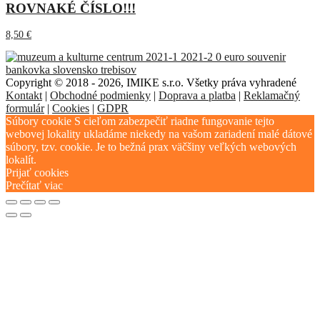
ROVNAKÉ ČÍSLO!!!
8,50
€
Copyright © 2018 - 2026, IMIKE s.r.o. Všetky práva vyhradené
Kontakt
|
Obchodné podmienky
|
Doprava a platba
|
Reklamačný
formulár
|
Cookies
|
GDPR
Súbory cookie S cieľom zabezpečiť riadne fungovanie tejto
webovej lokality ukladáme niekedy na vašom zariadení malé dátové
súbory, tzv. cookie. Je to bežná prax väčšiny veľkých webových
lokalít.
Prijať cookies
Prečítať viac