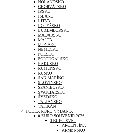
HOLANDSKO
CHORVÁTSKO
ÍRSKO
ISLAND
LITVA
LOTYŠSKO
LUXEMBURSKO
MAĎARSKO
MALTA
MONAKO
NEMECKO
POĽSKO
PORTUGALSKO
RAKÚSKO
RUMUNSKO
RUSKO
SAN MARÍNO
SLOVINSKO
ŠPANIELSKO
ŠVAJČIARSKO
ŠVÉDSKO
TALIANSKO
VATIKÁN
PODĽA ROKU VYDANIA
0 EURO SOUVENIR 2026
0 EURO SVET
ARGENTÍNA
ARMÉNSKO