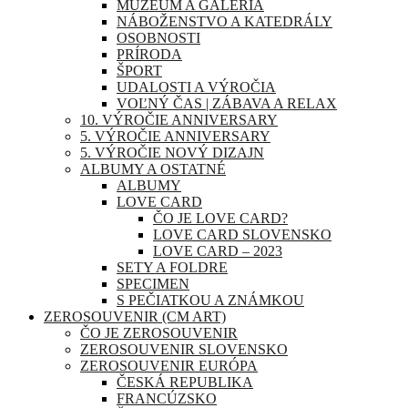
MÚZEUM A GALÉRIA
NÁBOŽENSTVO A KATEDRÁLY
OSOBNOSTI
PRÍRODA
ŠPORT
UDALOSTI A VÝROČIA
VOĽNÝ ČAS | ZÁBAVA A RELAX
10. VÝROČIE ANNIVERSARY
5. VÝROČIE ANNIVERSARY
5. VÝROČIE NOVÝ DIZAJN
ALBUMY A OSTATNÉ
ALBUMY
LOVE CARD
ČO JE LOVE CARD?
LOVE CARD SLOVENSKO
LOVE CARD – 2023
SETY A FOLDRE
SPECIMEN
S PEČIATKOU A ZNÁMKOU
ZEROSOUVENIR (CM ART)
ČO JE ZEROSOUVENIR
ZEROSOUVENIR SLOVENSKO
ZEROSOUVENIR EURÓPA
ČESKÁ REPUBLIKA
FRANCÚZSKO