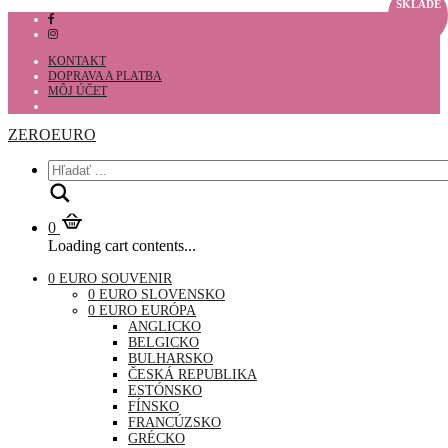
SKLADE
KONTAKT
DOPRAVA A PLATBA
MÔJ ÚČET
ZEROEURO
Hľadať
0
Loading cart contents...
0 EURO SOUVENIR
0 EURO SLOVENSKO
0 EURO EURÓPA
ANGLICKO
BELGICKO
BULHARSKO
ČESKÁ REPUBLIKA
ESTÓNSKO
FÍNSKO
FRANCÚZSKO
GRÉCKO