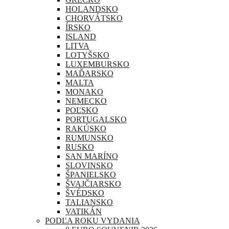
HOLANDSKO
CHORVÁTSKO
ÍRSKO
ISLAND
LITVA
LOTYŠSKO
LUXEMBURSKO
MAĎARSKO
MALTA
MONAKO
NEMECKO
POĽSKO
PORTUGALSKO
RAKÚSKO
RUMUNSKO
RUSKO
SAN MARÍNO
SLOVINSKO
ŠPANIELSKO
ŠVAJČIARSKO
ŠVÉDSKO
TALIANSKO
VATIKÁN
PODĽA ROKU VYDANIA