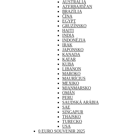
AUSTRÁLIA
AZERBAJDŽAN
BRAZÍLIA
ČÍNA
EGYPT
GRUZÍNSKO
HAITI
INDIA
INDONÉZIA
IRAK
JAPONSKO
KANADA
KATAR
KUBA
LIBANON
MAROKO
MAURÍCIUS
MEXIKO
MJANMARSKO
OMÁN
PERU
SAUDSKÁ ARÁBIA
SAE
SINGAPUR
THAJSKO
TURECKO
USA
0 EURO SOUVENIR 2025