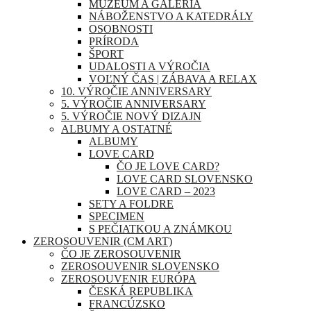
MÚZEUM A GALÉRIA
NÁBOŽENSTVO A KATEDRÁLY
OSOBNOSTI
PRÍRODA
ŠPORT
UDALOSTI A VÝROČIA
VOĽNÝ ČAS | ZÁBAVA A RELAX
10. VÝROČIE ANNIVERSARY
5. VÝROČIE ANNIVERSARY
5. VÝROČIE NOVÝ DIZAJN
ALBUMY A OSTATNÉ
ALBUMY
LOVE CARD
ČO JE LOVE CARD?
LOVE CARD SLOVENSKO
LOVE CARD – 2023
SETY A FOLDRE
SPECIMEN
S PEČIATKOU A ZNÁMKOU
ZEROSOUVENIR (CM ART)
ČO JE ZEROSOUVENIR
ZEROSOUVENIR SLOVENSKO
ZEROSOUVENIR EURÓPA
ČESKÁ REPUBLIKA
FRANCÚZSKO