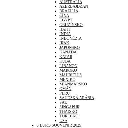
AUSTRÁLIA
AZERBAJDŽAN
BRAZÍLIA
ČÍNA
EGYPT
GRUZÍNSKO
HAITI
INDIA
INDONÉZIA
IRAK
JAPONSKO
KANADA
KATAR
KUBA
LIBANON
MAROKO
MAURÍCIUS
MEXIKO
MJANMARSKO
OMÁN
PERU
SAUDSKÁ ARÁBIA
SAE
SINGAPUR
THAJSKO
TURECKO
USA
0 EURO SOUVENIR 2025