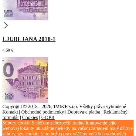
LJUBLJANA 2018-1
4,50
€
Copyright © 2018 - 2026, IMIKE s.r.o. Všetky práva vyhradené
Kontakt
|
Obchodné podmienky
|
Doprava a platba
|
Reklamačný
formulár
|
Cookies
|
GDPR
Súbory cookie S cieľom zabezpečiť riadne fungovanie tejto
webovej lokality ukladáme niekedy na vašom zariadení malé dátové
súbory, tzv. cookie. Je to bežná prax väčšiny veľkých webových