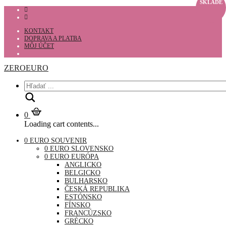
SKLADE
KONTAKT
DOPRAVA A PLATBA
MÔJ ÚČET
ZEROEURO
Hľadať
0
Loading cart contents...
0 EURO SOUVENIR
0 EURO SLOVENSKO
0 EURO EURÓPA
ANGLICKO
BELGICKO
BULHARSKO
ČESKÁ REPUBLIKA
ESTÓNSKO
FÍNSKO
FRANCÚZSKO
GRÉCKO