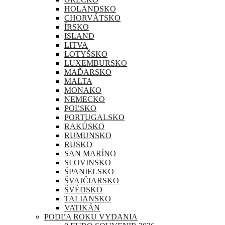
HOLANDSKO
CHORVÁTSKO
ÍRSKO
ISLAND
LITVA
LOTYŠSKO
LUXEMBURSKO
MAĎARSKO
MALTA
MONAKO
NEMECKO
POĽSKO
PORTUGALSKO
RAKÚSKO
RUMUNSKO
RUSKO
SAN MARÍNO
SLOVINSKO
ŠPANIELSKO
ŠVAJČIARSKO
ŠVÉDSKO
TALIANSKO
VATIKÁN
PODĽA ROKU VYDANIA