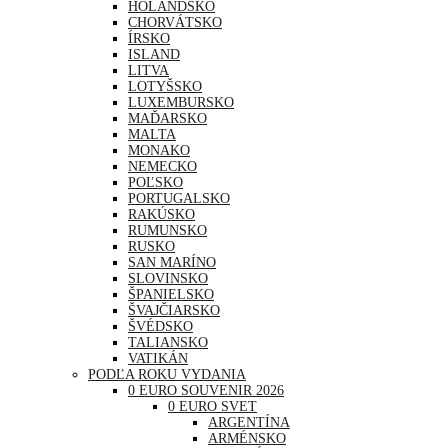
HOLANDSKO
CHORVÁTSKO
ÍRSKO
ISLAND
LITVA
LOTYŠSKO
LUXEMBURSKO
MAĎARSKO
MALTA
MONAKO
NEMECKO
POĽSKO
PORTUGALSKO
RAKÚSKO
RUMUNSKO
RUSKO
SAN MARÍNO
SLOVINSKO
ŠPANIELSKO
ŠVAJČIARSKO
ŠVÉDSKO
TALIANSKO
VATIKÁN
PODĽA ROKU VYDANIA
0 EURO SOUVENIR 2026
0 EURO SVET
ARGENTÍNA
ARMÉNSKO