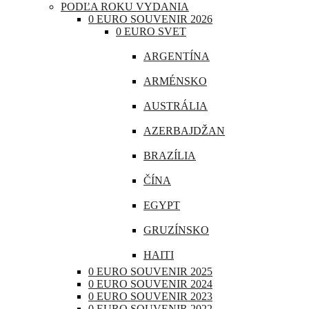
PODĽA ROKU VYDANIA
CHORVÁTSKO
0 EURO SOUVENIR 2026
0 EURO SVET
ÍRSKO
ARGENTÍNA
ISLAND
ARMÉNSKO
LITVA
AUSTRÁLIA
LOTYŠSKO
AZERBAJDŽAN
LUXEMBURSKO
BRAZÍLIA
MAĎARSKO
ČÍNA
MALTA
EGYPT
MONAKO
GRUZÍNSKO
NEMECKO
HAITI
POĽSKO
0 EURO SOUVENIR 2025
INDIA
0 EURO SOUVENIR 2024
PORTUGALSKO
0 EURO SOUVENIR 2023
INDONÉZIA
0 EURO SOUVENIR 2022