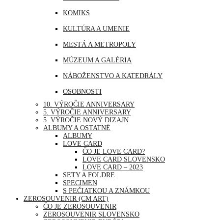
MJANMARSKO
KOMIKS
OMÁN
KULTÚRA A UMENIE
PERU
MESTÁ A METROPOLY
SAUDSKÁ ARÁBIA
MÚZEUM A GALÉRIA
SAE
NÁBOŽENSTVO A KATEDRÁLY
SINGAPUR
OSOBNOSTI
THAJSKO
10. VÝROČIE ANNIVERSARY
PRÍRODA
5. VÝROČIE ANNIVERSARY
TURECKO
5. VÝROČIE NOVÝ DIZAJN
ŠPORT
ALBUMY A OSTATNÉ
USA
ALBUMY
UDALOSTI A VÝROČIA
LOVE CARD
ČO JE LOVE CARD?
VOĽNÝ ČAS | ZÁBAVA A RELAX
LOVE CARD SLOVENSKO
LOVE CARD – 2023
SETY A FOLDRE
SPECIMEN
S PEČIATKOU A ZNÁMKOU
ZEROSOUVENIR (CM ART)
ČO JE ZEROSOUVENIR
ZEROSOUVENIR SLOVENSKO