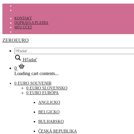
KONTAKT
DOPRAVA A PLATBA
MÔJ ÚČET
ZEROEURO
Hľadať
0
Loading cart contents...
0 EURO SOUVENIR
0 EURO SLOVENSKO
0 EURO EURÓPA
ANGLICKO
BELGICKO
BULHARSKO
ČESKÁ REPUBLIKA