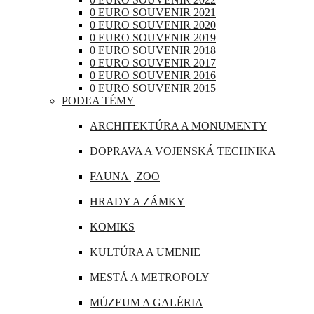
RAKÚSKO
0 EURO SOUVENIR 2021
IRAK
0 EURO SOUVENIR 2020
RUMUNSKO
0 EURO SOUVENIR 2019
JAPONSKO
0 EURO SOUVENIR 2018
RUSKO
0 EURO SOUVENIR 2017
KANADA
0 EURO SOUVENIR 2016
SAN MARÍNO
0 EURO SOUVENIR 2015
KATAR
PODĽA TÉMY
SLOVINSKO
KUBA
ARCHITEKTÚRA A MONUMENTY
ŠPANIELSKO
LIBANON
DOPRAVA A VOJENSKÁ TECHNIKA
ŠVAJČIARSKO
MAROKO
FAUNA | ZOO
ŠVÉDSKO
MAURÍCIUS
HRADY A ZÁMKY
TALIANSKO
MEXIKO
KOMIKS
VATIKÁN
MJANMARSKO
KULTÚRA A UMENIE
OMÁN
MESTÁ A METROPOLY
PERU
MÚZEUM A GALÉRIA