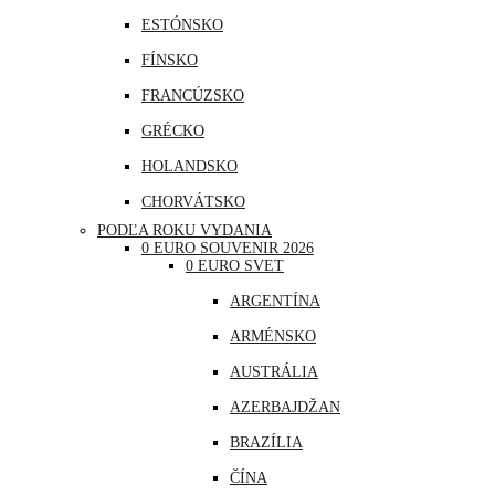
ESTÓNSKO
FÍNSKO
FRANCÚZSKO
GRÉCKO
HOLANDSKO
CHORVÁTSKO
PODĽA ROKU VYDANIA
ÍRSKO
0 EURO SOUVENIR 2026
0 EURO SVET
ISLAND
ARGENTÍNA
LITVA
ARMÉNSKO
LOTYŠSKO
AUSTRÁLIA
LUXEMBURSKO
AZERBAJDŽAN
MAĎARSKO
BRAZÍLIA
MALTA
ČÍNA
MONAKO