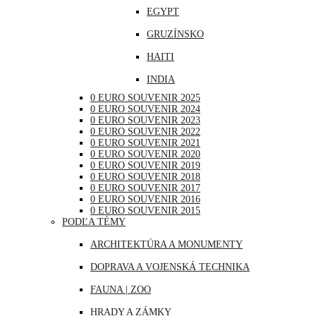
EGYPT
NEMECKO
GRUZÍNSKO
POĽSKO
HAITI
PORTUGALSKO
INDIA
RAKÚSKO
0 EURO SOUVENIR 2025
INDONÉZIA
RUMUNSKO
0 EURO SOUVENIR 2024
0 EURO SOUVENIR 2023
IRAK
RUSKO
0 EURO SOUVENIR 2022
0 EURO SOUVENIR 2021
JAPONSKO
SAN MARÍNO
0 EURO SOUVENIR 2020
0 EURO SOUVENIR 2019
KANADA
SLOVINSKO
0 EURO SOUVENIR 2018
0 EURO SOUVENIR 2017
KATAR
ŠPANIELSKO
0 EURO SOUVENIR 2016
0 EURO SOUVENIR 2015
KUBA
ŠVAJČIARSKO
PODĽA TÉMY
LIBANON
ŠVÉDSKO
ARCHITEKTÚRA A MONUMENTY
MAROKO
TALIANSKO
DOPRAVA A VOJENSKÁ TECHNIKA
MAURÍCIUS
VATIKÁN
FAUNA | ZOO
MEXIKO
HRADY A ZÁMKY