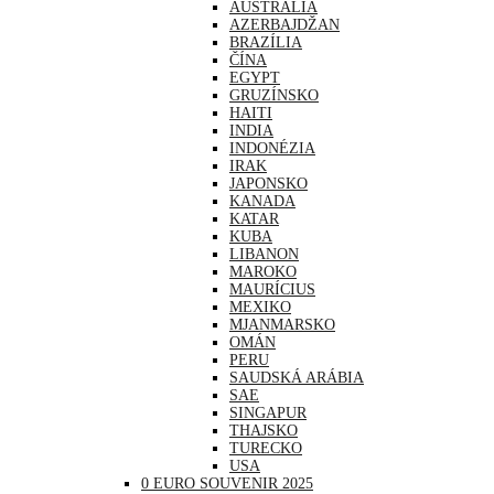
AUSTRÁLIA
AZERBAJDŽAN
BRAZÍLIA
ČÍNA
EGYPT
GRUZÍNSKO
HAITI
INDIA
INDONÉZIA
IRAK
JAPONSKO
KANADA
KATAR
KUBA
LIBANON
MAROKO
MAURÍCIUS
MEXIKO
MJANMARSKO
OMÁN
PERU
SAUDSKÁ ARÁBIA
SAE
SINGAPUR
THAJSKO
TURECKO
USA
0 EURO SOUVENIR 2025