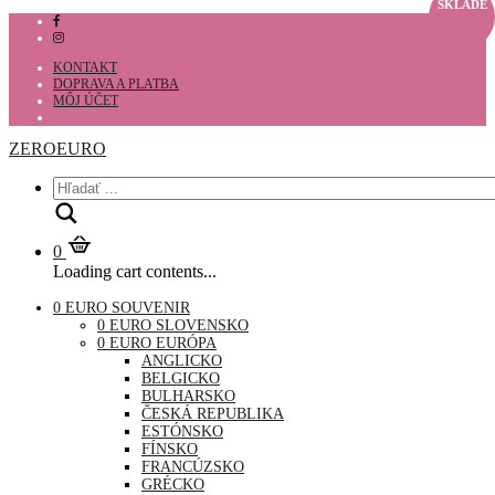
SKLADE
KONTAKT
DOPRAVA A PLATBA
MÔJ ÚČET
ZEROEURO
Hľadať
0
Loading cart contents...
0 EURO SOUVENIR
0 EURO SLOVENSKO
0 EURO EURÓPA
ANGLICKO
BELGICKO
BULHARSKO
ČESKÁ REPUBLIKA
ESTÓNSKO
FÍNSKO
FRANCÚZSKO
GRÉCKO