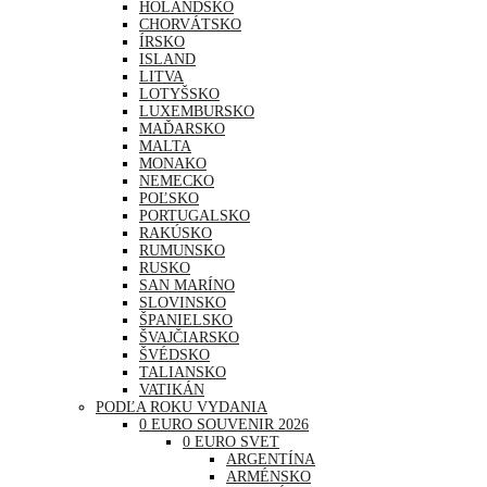
HOLANDSKO
CHORVÁTSKO
ÍRSKO
ISLAND
LITVA
LOTYŠSKO
LUXEMBURSKO
MAĎARSKO
MALTA
MONAKO
NEMECKO
POĽSKO
PORTUGALSKO
RAKÚSKO
RUMUNSKO
RUSKO
SAN MARÍNO
SLOVINSKO
ŠPANIELSKO
ŠVAJČIARSKO
ŠVÉDSKO
TALIANSKO
VATIKÁN
PODĽA ROKU VYDANIA
0 EURO SOUVENIR 2026
0 EURO SVET
ARGENTÍNA
ARMÉNSKO