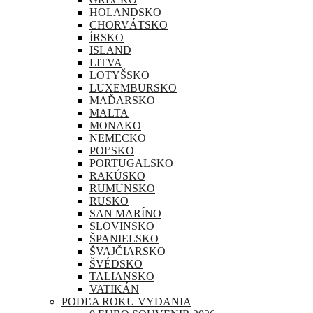
HOLANDSKO
CHORVÁTSKO
ÍRSKO
ISLAND
LITVA
LOTYŠSKO
LUXEMBURSKO
MAĎARSKO
MALTA
MONAKO
NEMECKO
POĽSKO
PORTUGALSKO
RAKÚSKO
RUMUNSKO
RUSKO
SAN MARÍNO
SLOVINSKO
ŠPANIELSKO
ŠVAJČIARSKO
ŠVÉDSKO
TALIANSKO
VATIKÁN
PODĽA ROKU VYDANIA