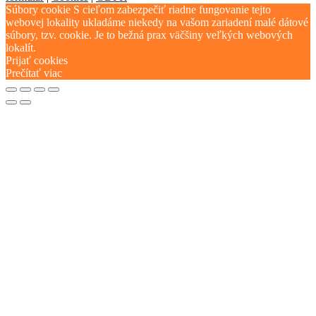
Súbory cookie S cieľom zabezpečiť riadne fungovanie tejto
webovej lokality ukladáme niekedy na vašom zariadení malé dátové
súbory, tzv. cookie. Je to bežná prax väčšiny veľkých webových
lokalít.
Prijať cookies
Prečítať viac