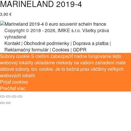
MARINELAND 2019-4
3,90
€
Copyright © 2018 - 2026, IMIKE s.r.o. Všetky práva
vyhradené
Kontakt
|
Obchodné podmienky
|
Doprava a platba
|
Reklamačný formulár
|
Cookies
|
GDPR
Súbory cookie S cieľom zabezpečiť riadne fungovanie tejto
webovej lokality ukladáme niekedy na vašom zariadení malé
dátové súbory, tzv. cookie. Je to bežná prax väčšiny veľkých
webových lokalít.
Prijať cookies
Prečítať viac