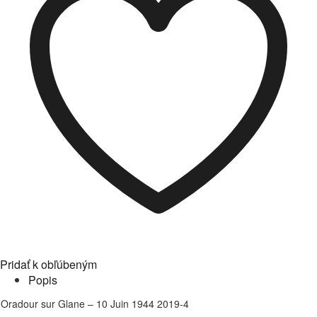
10
Juin
1944
2019-
4
Pridať k obľúbeným
Popis
Oradour sur Glane – 10 Juin 1944 2019-4