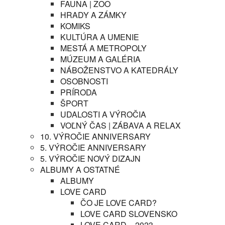
FAUNA | ZOO
HRADY A ZÁMKY
KOMIKS
KULTÚRA A UMENIE
MESTÁ A METROPOLY
MÚZEUM A GALÉRIA
NÁBOŽENSTVO A KATEDRÁLY
OSOBNOSTI
PRÍRODA
ŠPORT
UDALOSTI A VÝROČIA
VOĽNÝ ČAS | ZÁBAVA A RELAX
10. VÝROČIE ANNIVERSARY
5. VÝROČIE ANNIVERSARY
5. VÝROČIE NOVÝ DIZAJN
ALBUMY A OSTATNÉ
ALBUMY
LOVE CARD
ČO JE LOVE CARD?
LOVE CARD SLOVENSKO
LOVE CARD – 2023