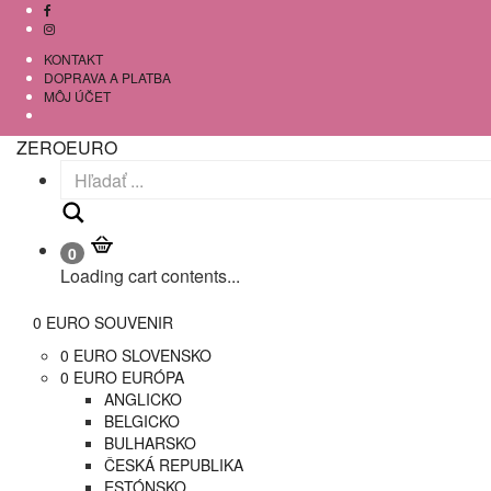
KONTAKT
DOPRAVA A PLATBA
MÔJ ÚČET
ZEROEURO
Hľadať
0
Loading cart contents...
0 EURO SOUVENIR
0 EURO SLOVENSKO
0 EURO EURÓPA
ANGLICKO
BELGICKO
BULHARSKO
ČESKÁ REPUBLIKA
ESTÓNSKO