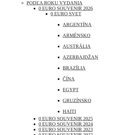
PODĽA ROKU VYDANIA
CHORVÁTSKO
0 EURO SOUVENIR 2026
0 EURO SVET
ÍRSKO
ARGENTÍNA
ISLAND
ARMÉNSKO
LITVA
AUSTRÁLIA
LOTYŠSKO
AZERBAJDŽAN
LUXEMBURSKO
BRAZÍLIA
MAĎARSKO
ČÍNA
MALTA
EGYPT
MONAKO
GRUZÍNSKO
NEMECKO
HAITI
POĽSKO
0 EURO SOUVENIR 2025
INDIA
0 EURO SOUVENIR 2024
PORTUGALSKO
0 EURO SOUVENIR 2023
INDONÉZIA
0 EURO SOUVENIR 2022