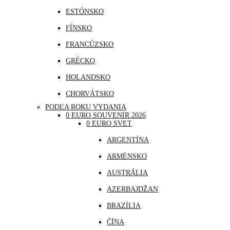
ESTÓNSKO
FÍNSKO
FRANCÚZSKO
GRÉCKO
HOLANDSKO
CHORVÁTSKO
PODĽA ROKU VYDANIA
ÍRSKO
0 EURO SOUVENIR 2026
0 EURO SVET
ISLAND
ARGENTÍNA
LITVA
ARMÉNSKO
LOTYŠSKO
AUSTRÁLIA
LUXEMBURSKO
AZERBAJDŽAN
MAĎARSKO
BRAZÍLIA
MALTA
ČÍNA
MONAKO