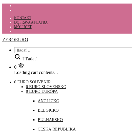
KONTAKT
DOPRAVA A PLATBA
MÔJ ÚČET
ZEROEURO
Hľadať
0
Loading cart contents...
0 EURO SOUVENIR
0 EURO SLOVENSKO
0 EURO EURÓPA
ANGLICKO
BELGICKO
BULHARSKO
ČESKÁ REPUBLIKA