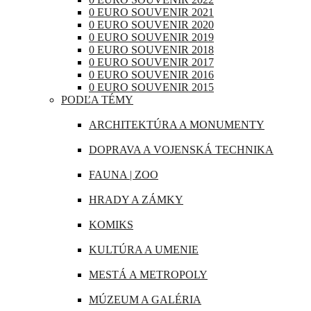
RAKÚSKO
0 EURO SOUVENIR 2021
IRAK
0 EURO SOUVENIR 2020
RUMUNSKO
0 EURO SOUVENIR 2019
JAPONSKO
0 EURO SOUVENIR 2018
RUSKO
0 EURO SOUVENIR 2017
KANADA
0 EURO SOUVENIR 2016
SAN MARÍNO
0 EURO SOUVENIR 2015
KATAR
PODĽA TÉMY
SLOVINSKO
KUBA
ARCHITEKTÚRA A MONUMENTY
ŠPANIELSKO
LIBANON
DOPRAVA A VOJENSKÁ TECHNIKA
ŠVAJČIARSKO
MAROKO
FAUNA | ZOO
ŠVÉDSKO
MAURÍCIUS
HRADY A ZÁMKY
TALIANSKO
MEXIKO
KOMIKS
VATIKÁN
MJANMARSKO
KULTÚRA A UMENIE
OMÁN
MESTÁ A METROPOLY
PERU
MÚZEUM A GALÉRIA