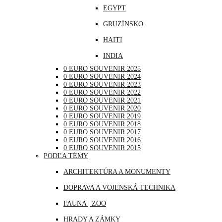
EGYPT
NEMECKO
GRUZÍNSKO
POĽSKO
HAITI
PORTUGALSKO
INDIA
RAKÚSKO
0 EURO SOUVENIR 2025
INDONÉZIA
RUMUNSKO
0 EURO SOUVENIR 2024
0 EURO SOUVENIR 2023
IRAK
RUSKO
0 EURO SOUVENIR 2022
0 EURO SOUVENIR 2021
JAPONSKO
SAN MARÍNO
0 EURO SOUVENIR 2020
0 EURO SOUVENIR 2019
KANADA
SLOVINSKO
0 EURO SOUVENIR 2018
0 EURO SOUVENIR 2017
KATAR
ŠPANIELSKO
0 EURO SOUVENIR 2016
0 EURO SOUVENIR 2015
KUBA
ŠVAJČIARSKO
PODĽA TÉMY
LIBANON
ŠVÉDSKO
ARCHITEKTÚRA A MONUMENTY
MAROKO
TALIANSKO
DOPRAVA A VOJENSKÁ TECHNIKA
MAURÍCIUS
VATIKÁN
FAUNA | ZOO
MEXIKO
HRADY A ZÁMKY