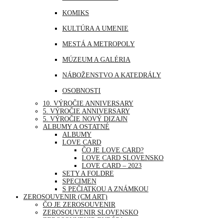
MJANMARSKO
KOMIKS
OMÁN
KULTÚRA A UMENIE
PERU
MESTÁ A METROPOLY
SAUDSKÁ ARÁBIA
MÚZEUM A GALÉRIA
SAE
NÁBOŽENSTVO A KATEDRÁLY
SINGAPUR
OSOBNOSTI
THAJSKO
10. VÝROČIE ANNIVERSARY
PRÍRODA
5. VÝROČIE ANNIVERSARY
TURECKO
5. VÝROČIE NOVÝ DIZAJN
ŠPORT
ALBUMY A OSTATNÉ
USA
ALBUMY
UDALOSTI A VÝROČIA
LOVE CARD
ČO JE LOVE CARD?
VOĽNÝ ČAS | ZÁBAVA A RELAX
LOVE CARD SLOVENSKO
LOVE CARD – 2023
SETY A FOLDRE
SPECIMEN
S PEČIATKOU A ZNÁMKOU
ZEROSOUVENIR (CM ART)
ČO JE ZEROSOUVENIR
ZEROSOUVENIR SLOVENSKO