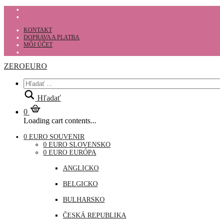
KONTAKT
DOPRAVA A PLATBA
MÔJ ÚČET
ZEROEURO
Hľadať
0
Loading cart contents...
0 EURO SOUVENIR
0 EURO SLOVENSKO
0 EURO EURÓPA
ANGLICKO
BELGICKO
BULHARSKO
ČESKÁ REPUBLIKA