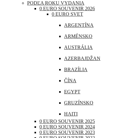
PODĽA ROKU VYDANIA
CHORVÁTSKO
0 EURO SOUVENIR 2026
0 EURO SVET
ÍRSKO
ARGENTÍNA
ISLAND
ARMÉNSKO
LITVA
AUSTRÁLIA
LOTYŠSKO
AZERBAJDŽAN
LUXEMBURSKO
BRAZÍLIA
MAĎARSKO
ČÍNA
MALTA
EGYPT
MONAKO
GRUZÍNSKO
NEMECKO
HAITI
POĽSKO
0 EURO SOUVENIR 2025
INDIA
0 EURO SOUVENIR 2024
PORTUGALSKO
0 EURO SOUVENIR 2023
INDONÉZIA
0 EURO SOUVENIR 2022