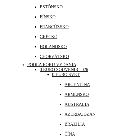
ESTÓNSKO
FÍNSKO
FRANCÚZSKO
GRÉCKO
HOLANDSKO
CHORVÁTSKO
PODĽA ROKU VYDANIA
ÍRSKO
0 EURO SOUVENIR 2026
0 EURO SVET
ISLAND
ARGENTÍNA
LITVA
ARMÉNSKO
LOTYŠSKO
AUSTRÁLIA
LUXEMBURSKO
AZERBAJDŽAN
MAĎARSKO
BRAZÍLIA
MALTA
ČÍNA
MONAKO