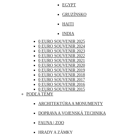
EGYPT
NEMECKO
GRUZÍNSKO
POĽSKO
HAITI
PORTUGALSKO
INDIA
RAKÚSKO
0 EURO SOUVENIR 2025
INDONÉZIA
RUMUNSKO
0 EURO SOUVENIR 2024
0 EURO SOUVENIR 2023
IRAK
RUSKO
0 EURO SOUVENIR 2022
0 EURO SOUVENIR 2021
JAPONSKO
SAN MARÍNO
0 EURO SOUVENIR 2020
0 EURO SOUVENIR 2019
KANADA
SLOVINSKO
0 EURO SOUVENIR 2018
0 EURO SOUVENIR 2017
KATAR
ŠPANIELSKO
0 EURO SOUVENIR 2016
0 EURO SOUVENIR 2015
KUBA
ŠVAJČIARSKO
PODĽA TÉMY
LIBANON
ŠVÉDSKO
ARCHITEKTÚRA A MONUMENTY
MAROKO
TALIANSKO
DOPRAVA A VOJENSKÁ TECHNIKA
MAURÍCIUS
VATIKÁN
FAUNA | ZOO
MEXIKO
HRADY A ZÁMKY