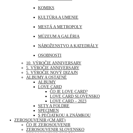
MJANMARSKO
KOMIKS
OMÁN
KULTÚRA A UMENIE
PERU
MESTÁ A METROPOLY
SAUDSKÁ ARÁBIA
MÚZEUM A GALÉRIA
SAE
NÁBOŽENSTVO A KATEDRÁLY
SINGAPUR
OSOBNOSTI
THAJSKO
10. VÝROČIE ANNIVERSARY
PRÍRODA
5. VÝROČIE ANNIVERSARY
TURECKO
5. VÝROČIE NOVÝ DIZAJN
ŠPORT
ALBUMY A OSTATNÉ
USA
ALBUMY
UDALOSTI A VÝROČIA
LOVE CARD
ČO JE LOVE CARD?
VOĽNÝ ČAS | ZÁBAVA A RELAX
LOVE CARD SLOVENSKO
LOVE CARD – 2023
SETY A FOLDRE
SPECIMEN
S PEČIATKOU A ZNÁMKOU
ZEROSOUVENIR (CM ART)
ČO JE ZEROSOUVENIR
ZEROSOUVENIR SLOVENSKO