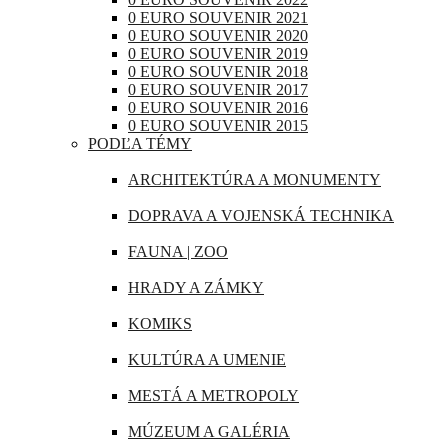
RAKÚSKO
0 EURO SOUVENIR 2021
IRAK
0 EURO SOUVENIR 2020
RUMUNSKO
0 EURO SOUVENIR 2019
JAPONSKO
0 EURO SOUVENIR 2018
RUSKO
0 EURO SOUVENIR 2017
KANADA
0 EURO SOUVENIR 2016
SAN MARÍNO
0 EURO SOUVENIR 2015
KATAR
PODĽA TÉMY
SLOVINSKO
KUBA
ARCHITEKTÚRA A MONUMENTY
ŠPANIELSKO
LIBANON
DOPRAVA A VOJENSKÁ TECHNIKA
ŠVAJČIARSKO
MAROKO
FAUNA | ZOO
ŠVÉDSKO
MAURÍCIUS
HRADY A ZÁMKY
TALIANSKO
MEXIKO
KOMIKS
VATIKÁN
MJANMARSKO
KULTÚRA A UMENIE
OMÁN
MESTÁ A METROPOLY
PERU
MÚZEUM A GALÉRIA