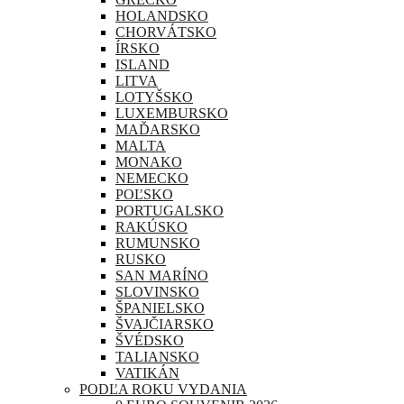
HOLANDSKO
CHORVÁTSKO
ÍRSKO
ISLAND
LITVA
LOTYŠSKO
LUXEMBURSKO
MAĎARSKO
MALTA
MONAKO
NEMECKO
POĽSKO
PORTUGALSKO
RAKÚSKO
RUMUNSKO
RUSKO
SAN MARÍNO
SLOVINSKO
ŠPANIELSKO
ŠVAJČIARSKO
ŠVÉDSKO
TALIANSKO
VATIKÁN
PODĽA ROKU VYDANIA