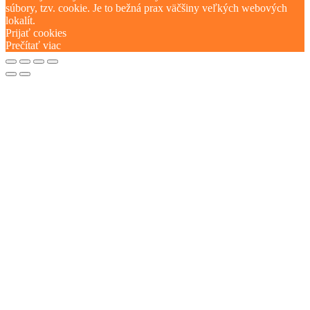
súbory, tzv. cookie. Je to bežná prax väčšiny veľkých webových
lokalít.
Prijať cookies
Prečítať viac