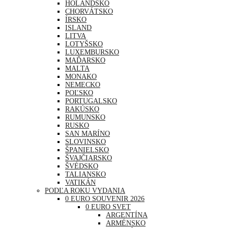
HOLANDSKO
CHORVÁTSKO
ÍRSKO
ISLAND
LITVA
LOTYŠSKO
LUXEMBURSKO
MAĎARSKO
MALTA
MONAKO
NEMECKO
POĽSKO
PORTUGALSKO
RAKÚSKO
RUMUNSKO
RUSKO
SAN MARÍNO
SLOVINSKO
ŠPANIELSKO
ŠVAJČIARSKO
ŠVÉDSKO
TALIANSKO
VATIKÁN
PODĽA ROKU VYDANIA
0 EURO SOUVENIR 2026
0 EURO SVET
ARGENTÍNA
ARMÉNSKO