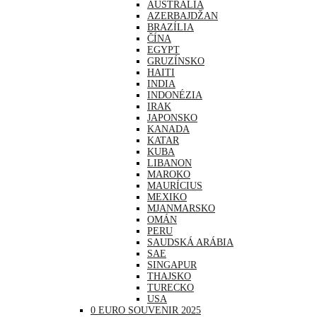
AUSTRÁLIA
AZERBAJDŽAN
BRAZÍLIA
ČÍNA
EGYPT
GRUZÍNSKO
HAITI
INDIA
INDONÉZIA
IRAK
JAPONSKO
KANADA
KATAR
KUBA
LIBANON
MAROKO
MAURÍCIUS
MEXIKO
MJANMARSKO
OMÁN
PERU
SAUDSKÁ ARÁBIA
SAE
SINGAPUR
THAJSKO
TURECKO
USA
0 EURO SOUVENIR 2025