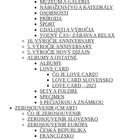
MÚZEUM A GALÉRIA
NÁBOŽENSTVO A KATEDRÁLY
OSOBNOSTI
PRÍRODA
ŠPORT
UDALOSTI A VÝROČIA
VOĽNÝ ČAS | ZÁBAVA A RELAX
10. VÝROČIE ANNIVERSARY
5. VÝROČIE ANNIVERSARY
5. VÝROČIE NOVÝ DIZAJN
ALBUMY A OSTATNÉ
ALBUMY
LOVE CARD
ČO JE LOVE CARD?
LOVE CARD SLOVENSKO
LOVE CARD – 2023
SETY A FOLDRE
SPECIMEN
S PEČIATKOU A ZNÁMKOU
ZEROSOUVENIR (CM ART)
ČO JE ZEROSOUVENIR
ZEROSOUVENIR SLOVENSKO
ZEROSOUVENIR EURÓPA
ČESKÁ REPUBLIKA
FRANCÚZSKO