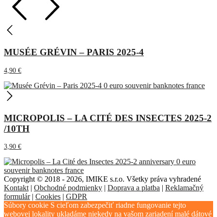
MUSÉE GRÉVIN – PARIS 2025-4
4,90
€
MICROPOLIS – LA CITÉ DES INSECTES 2025-2
/10TH
3,90
€
Copyright © 2018 - 2026, IMIKE s.r.o. Všetky práva vyhradené
Kontakt
|
Obchodné podmienky
|
Doprava a platba
|
Reklamačný
formulár
|
Cookies
|
GDPR
Súbory cookie S cieľom zabezpečiť riadne fungovanie tejto
webovej lokality ukladáme niekedy na vašom zariadení malé dátové