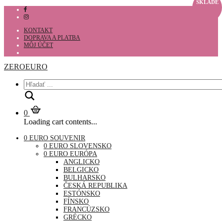
SKLADE
KONTAKT
DOPRAVA A PLATBA
MÔJ ÚČET
ZEROEURO
Hľadať
0
Loading cart contents...
0 EURO SOUVENIR
0 EURO SLOVENSKO
0 EURO EURÓPA
ANGLICKO
BELGICKO
BULHARSKO
ČESKÁ REPUBLIKA
ESTÓNSKO
FÍNSKO
FRANCÚZSKO
GRÉCKO