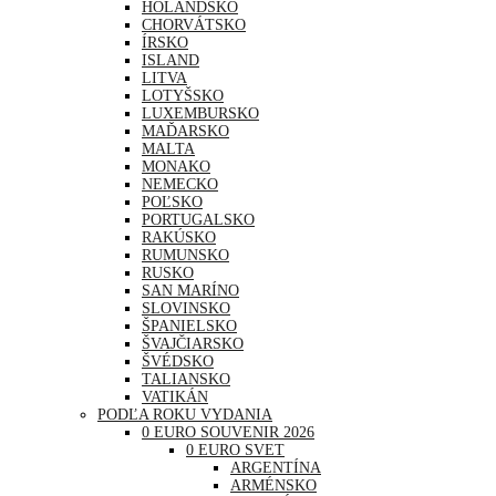
HOLANDSKO
CHORVÁTSKO
ÍRSKO
ISLAND
LITVA
LOTYŠSKO
LUXEMBURSKO
MAĎARSKO
MALTA
MONAKO
NEMECKO
POĽSKO
PORTUGALSKO
RAKÚSKO
RUMUNSKO
RUSKO
SAN MARÍNO
SLOVINSKO
ŠPANIELSKO
ŠVAJČIARSKO
ŠVÉDSKO
TALIANSKO
VATIKÁN
PODĽA ROKU VYDANIA
0 EURO SOUVENIR 2026
0 EURO SVET
ARGENTÍNA
ARMÉNSKO