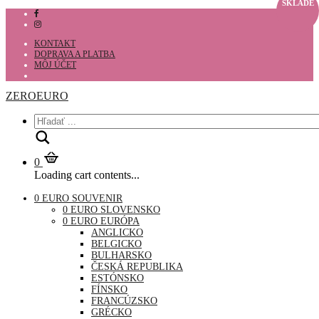
SKLADE
KONTAKT
DOPRAVA A PLATBA
MÔJ ÚČET
ZEROEURO
Hľadať
0
Loading cart contents...
0 EURO SOUVENIR
0 EURO SLOVENSKO
0 EURO EURÓPA
ANGLICKO
BELGICKO
BULHARSKO
ČESKÁ REPUBLIKA
ESTÓNSKO
FÍNSKO
FRANCÚZSKO
GRÉCKO