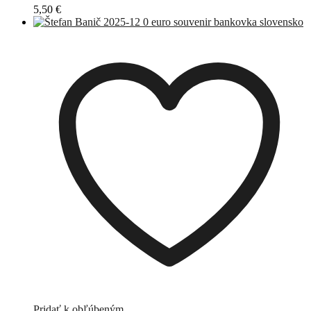
5,50
€
Pridať k obľúbeným