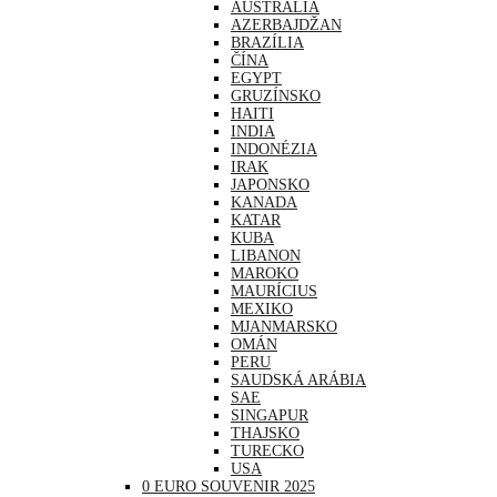
AUSTRÁLIA
AZERBAJDŽAN
BRAZÍLIA
ČÍNA
EGYPT
GRUZÍNSKO
HAITI
INDIA
INDONÉZIA
IRAK
JAPONSKO
KANADA
KATAR
KUBA
LIBANON
MAROKO
MAURÍCIUS
MEXIKO
MJANMARSKO
OMÁN
PERU
SAUDSKÁ ARÁBIA
SAE
SINGAPUR
THAJSKO
TURECKO
USA
0 EURO SOUVENIR 2025