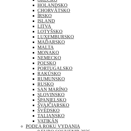
HOLANDSKO
CHORVÁTSKO
ÍRSKO
ISLAND
LITVA
LOTYŠSKO
LUXEMBURSKO
MAĎARSKO
MALTA
MONAKO
NEMECKO
POĽSKO
PORTUGALSKO
RAKÚSKO
RUMUNSKO
RUSKO
SAN MARÍNO
SLOVINSKO
ŠPANIELSKO
ŠVAJČIARSKO
ŠVÉDSKO
TALIANSKO
VATIKÁN
PODĽA ROKU VYDANIA