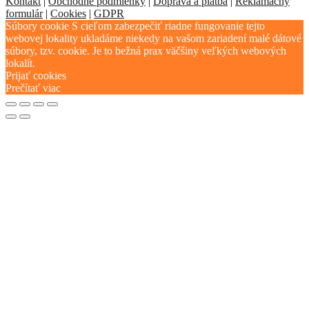
Kontakt
|
Obchodné podmienky
|
Doprava a platba
|
Reklamačný
formulár
|
Cookies
|
GDPR
Súbory cookie S cieľom zabezpečiť riadne fungovanie tejto
webovej lokality ukladáme niekedy na vašom zariadení malé dátové
súbory, tzv. cookie. Je to bežná prax väčšiny veľkých webových
lokalít.
Prijať cookies
Prečítať viac