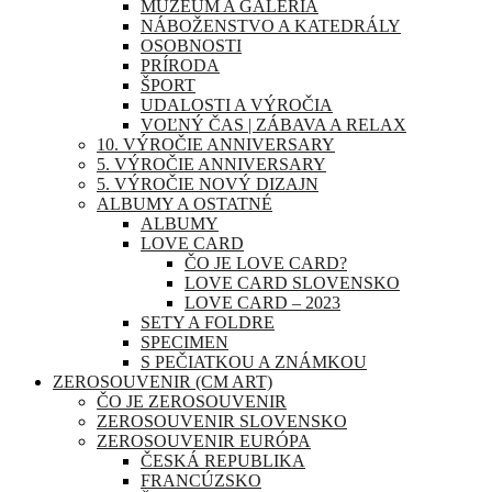
MÚZEUM A GALÉRIA
NÁBOŽENSTVO A KATEDRÁLY
OSOBNOSTI
PRÍRODA
ŠPORT
UDALOSTI A VÝROČIA
VOĽNÝ ČAS | ZÁBAVA A RELAX
10. VÝROČIE ANNIVERSARY
5. VÝROČIE ANNIVERSARY
5. VÝROČIE NOVÝ DIZAJN
ALBUMY A OSTATNÉ
ALBUMY
LOVE CARD
ČO JE LOVE CARD?
LOVE CARD SLOVENSKO
LOVE CARD – 2023
SETY A FOLDRE
SPECIMEN
S PEČIATKOU A ZNÁMKOU
ZEROSOUVENIR (CM ART)
ČO JE ZEROSOUVENIR
ZEROSOUVENIR SLOVENSKO
ZEROSOUVENIR EURÓPA
ČESKÁ REPUBLIKA
FRANCÚZSKO