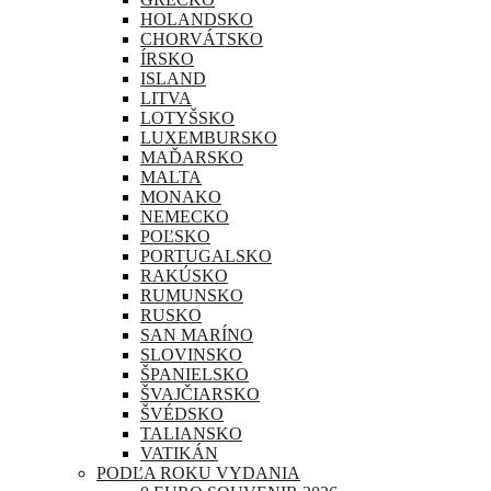
HOLANDSKO
CHORVÁTSKO
ÍRSKO
ISLAND
LITVA
LOTYŠSKO
LUXEMBURSKO
MAĎARSKO
MALTA
MONAKO
NEMECKO
POĽSKO
PORTUGALSKO
RAKÚSKO
RUMUNSKO
RUSKO
SAN MARÍNO
SLOVINSKO
ŠPANIELSKO
ŠVAJČIARSKO
ŠVÉDSKO
TALIANSKO
VATIKÁN
PODĽA ROKU VYDANIA