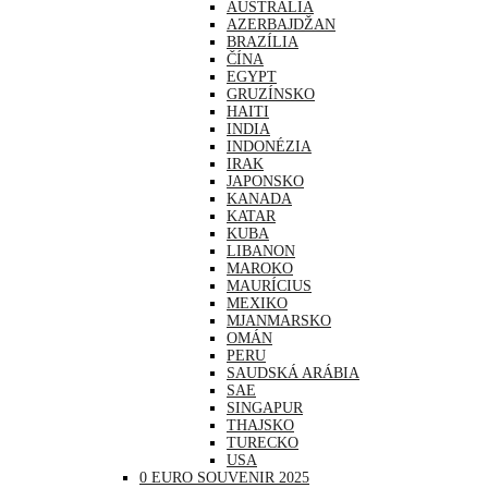
AUSTRÁLIA
AZERBAJDŽAN
BRAZÍLIA
ČÍNA
EGYPT
GRUZÍNSKO
HAITI
INDIA
INDONÉZIA
IRAK
JAPONSKO
KANADA
KATAR
KUBA
LIBANON
MAROKO
MAURÍCIUS
MEXIKO
MJANMARSKO
OMÁN
PERU
SAUDSKÁ ARÁBIA
SAE
SINGAPUR
THAJSKO
TURECKO
USA
0 EURO SOUVENIR 2025