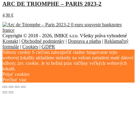
ARC DE TRIOMPHE – PARIS 2023-2
4,90
€
Copyright © 2018 - 2026, IMIKE s.r.o. Všetky práva vyhradené
Kontakt
|
Obchodné podmienky
|
Doprava a platba
|
Reklamačný
formulár
|
Cookies
|
GDPR
Súbory cookie S cieľom zabezpečiť riadne fungovanie tejto
webovej lokality ukladáme niekedy na vašom zariadení malé dátové
súbory, tzv. cookie. Je to bežná prax väčšiny veľkých webových
lokalít.
Prijať cookies
Prečítať viac