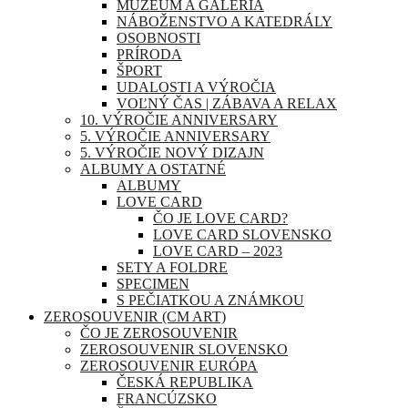
MÚZEUM A GALÉRIA
NÁBOŽENSTVO A KATEDRÁLY
OSOBNOSTI
PRÍRODA
ŠPORT
UDALOSTI A VÝROČIA
VOĽNÝ ČAS | ZÁBAVA A RELAX
10. VÝROČIE ANNIVERSARY
5. VÝROČIE ANNIVERSARY
5. VÝROČIE NOVÝ DIZAJN
ALBUMY A OSTATNÉ
ALBUMY
LOVE CARD
ČO JE LOVE CARD?
LOVE CARD SLOVENSKO
LOVE CARD – 2023
SETY A FOLDRE
SPECIMEN
S PEČIATKOU A ZNÁMKOU
ZEROSOUVENIR (CM ART)
ČO JE ZEROSOUVENIR
ZEROSOUVENIR SLOVENSKO
ZEROSOUVENIR EURÓPA
ČESKÁ REPUBLIKA
FRANCÚZSKO