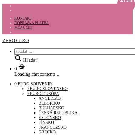
SKLADE
KONTAKT
DOPRAVA A PLATBA
MÔJ ÚČET
ZEROEURO
Hľadať
0
Loading cart contents...
0 EURO SOUVENIR
0 EURO SLOVENSKO
0 EURO EURÓPA
ANGLICKO
BELGICKO
BULHARSKO
ČESKÁ REPUBLIKA
ESTÓNSKO
FÍNSKO
FRANCÚZSKO
GRÉCKO