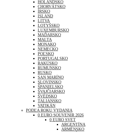
HOLANDSKO
CHORVÁTSKO
ÍRSKO
ISLAND
LITVA
LOTYŠSKO
LUXEMBURSKO
MAĎARSKO
MALTA
MONAKO
NEMECKO
POĽSKO
PORTUGALSKO
RAKÚSKO
RUMUNSKO
RUSKO
SAN MARÍNO
SLOVINSKO
ŠPANIELSKO
ŠVAJČIARSKO
ŠVÉDSKO
TALIANSKO
VATIKÁN
PODĽA ROKU VYDANIA
0 EURO SOUVENIR 2026
0 EURO SVET
ARGENTÍNA
ARMÉNSKO