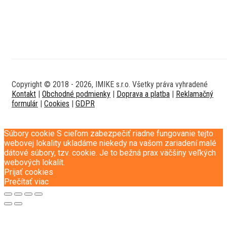
Copyright © 2018 - 2026, IMIKE s.r.o. Všetky práva vyhradené
Kontakt
|
Obchodné podmienky
|
Doprava a platba
|
Reklamačný
formulár
|
Cookies
|
GDPR
Súbory cookie S cieľom zabezpečiť riadne fungovanie tejto
webovej lokality ukladáme niekedy na vašom zariadení malé
dátové súbory, tzv. cookie. Je to bežná prax väčšiny veľkých
webových lokalít.
Prijať cookies
Prečítať viac