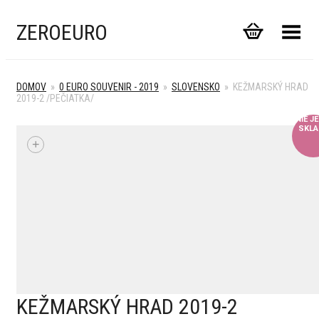
ZEROEURO
Toggle Menu
DOMOV
»
0 EURO SOUVENIR - 2019
»
SLOVENSKO
»
KEŽMARSKÝ HRAD
2019-2 /PEČIATKA/
NIE J
SKLA
+
KEŽMARSKÝ HRAD 2019-2