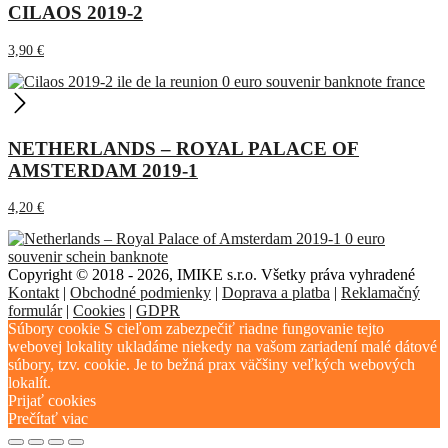
CILAOS 2019-2
3,90
€
NETHERLANDS – ROYAL PALACE OF
AMSTERDAM 2019-1
4,20
€
Copyright © 2018 - 2026, IMIKE s.r.o. Všetky práva vyhradené
Kontakt
|
Obchodné podmienky
|
Doprava a platba
|
Reklamačný
formulár
|
Cookies
|
GDPR
Súbory cookie S cieľom zabezpečiť riadne fungovanie tejto
webovej lokality ukladáme niekedy na vašom zariadení malé dátové
súbory, tzv. cookie. Je to bežná prax väčšiny veľkých webových
lokalít.
Prijať cookies
Prečítať viac