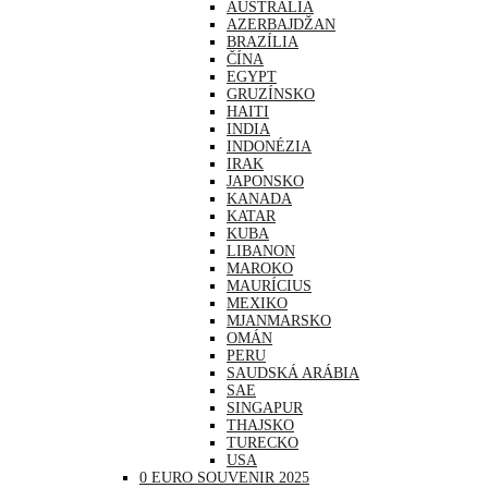
AUSTRÁLIA
AZERBAJDŽAN
BRAZÍLIA
ČÍNA
EGYPT
GRUZÍNSKO
HAITI
INDIA
INDONÉZIA
IRAK
JAPONSKO
KANADA
KATAR
KUBA
LIBANON
MAROKO
MAURÍCIUS
MEXIKO
MJANMARSKO
OMÁN
PERU
SAUDSKÁ ARÁBIA
SAE
SINGAPUR
THAJSKO
TURECKO
USA
0 EURO SOUVENIR 2025