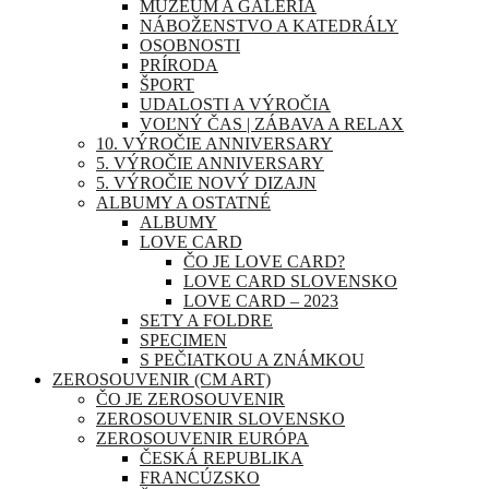
MÚZEUM A GALÉRIA
NÁBOŽENSTVO A KATEDRÁLY
OSOBNOSTI
PRÍRODA
ŠPORT
UDALOSTI A VÝROČIA
VOĽNÝ ČAS | ZÁBAVA A RELAX
10. VÝROČIE ANNIVERSARY
5. VÝROČIE ANNIVERSARY
5. VÝROČIE NOVÝ DIZAJN
ALBUMY A OSTATNÉ
ALBUMY
LOVE CARD
ČO JE LOVE CARD?
LOVE CARD SLOVENSKO
LOVE CARD – 2023
SETY A FOLDRE
SPECIMEN
S PEČIATKOU A ZNÁMKOU
ZEROSOUVENIR (CM ART)
ČO JE ZEROSOUVENIR
ZEROSOUVENIR SLOVENSKO
ZEROSOUVENIR EURÓPA
ČESKÁ REPUBLIKA
FRANCÚZSKO