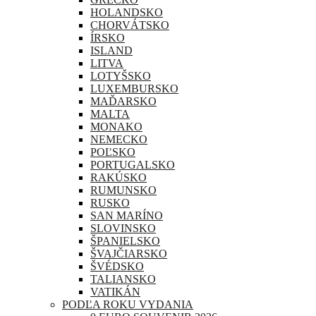
HOLANDSKO
CHORVÁTSKO
ÍRSKO
ISLAND
LITVA
LOTYŠSKO
LUXEMBURSKO
MAĎARSKO
MALTA
MONAKO
NEMECKO
POĽSKO
PORTUGALSKO
RAKÚSKO
RUMUNSKO
RUSKO
SAN MARÍNO
SLOVINSKO
ŠPANIELSKO
ŠVAJČIARSKO
ŠVÉDSKO
TALIANSKO
VATIKÁN
PODĽA ROKU VYDANIA