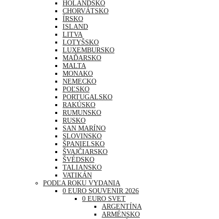
HOLANDSKO
CHORVÁTSKO
ÍRSKO
ISLAND
LITVA
LOTYŠSKO
LUXEMBURSKO
MAĎARSKO
MALTA
MONAKO
NEMECKO
POĽSKO
PORTUGALSKO
RAKÚSKO
RUMUNSKO
RUSKO
SAN MARÍNO
SLOVINSKO
ŠPANIELSKO
ŠVAJČIARSKO
ŠVÉDSKO
TALIANSKO
VATIKÁN
PODĽA ROKU VYDANIA
0 EURO SOUVENIR 2026
0 EURO SVET
ARGENTÍNA
ARMÉNSKO