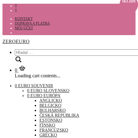
SKLADE
KONTAKT
DOPRAVA A PLATBA
MÔJ ÚČET
ZEROEURO
Hľadať
0
Loading cart contents...
0 EURO SOUVENIR
0 EURO SLOVENSKO
0 EURO EURÓPA
ANGLICKO
BELGICKO
BULHARSKO
ČESKÁ REPUBLIKA
ESTÓNSKO
FÍNSKO
FRANCÚZSKO
GRÉCKO