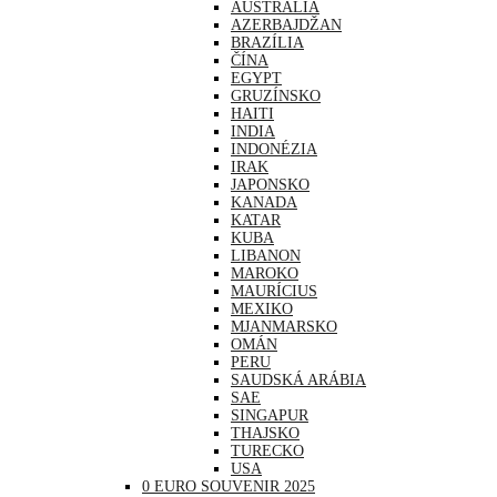
AUSTRÁLIA
AZERBAJDŽAN
BRAZÍLIA
ČÍNA
EGYPT
GRUZÍNSKO
HAITI
INDIA
INDONÉZIA
IRAK
JAPONSKO
KANADA
KATAR
KUBA
LIBANON
MAROKO
MAURÍCIUS
MEXIKO
MJANMARSKO
OMÁN
PERU
SAUDSKÁ ARÁBIA
SAE
SINGAPUR
THAJSKO
TURECKO
USA
0 EURO SOUVENIR 2025