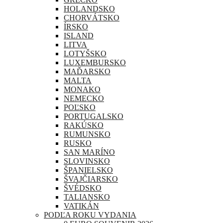
HOLANDSKO
CHORVÁTSKO
ÍRSKO
ISLAND
LITVA
LOTYŠSKO
LUXEMBURSKO
MAĎARSKO
MALTA
MONAKO
NEMECKO
POĽSKO
PORTUGALSKO
RAKÚSKO
RUMUNSKO
RUSKO
SAN MARÍNO
SLOVINSKO
ŠPANIELSKO
ŠVAJČIARSKO
ŠVÉDSKO
TALIANSKO
VATIKÁN
PODĽA ROKU VYDANIA