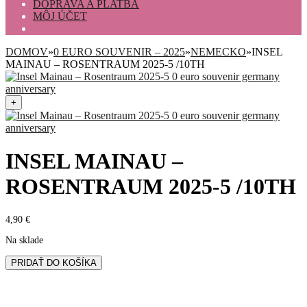
DOPRAVA A PLATBA
MÔJ ÚČET
DOMOV
»
0 EURO SOUVENIR – 2025
»
NEMECKO
»
INSEL
MAINAU – ROSENTRAUM 2025-5 /10TH
+
INSEL MAINAU –
ROSENTRAUM 2025-5 /10TH
4,90
€
Na sklade
množstvo
PRIDAŤ DO KOŠÍKA
Insel
Mainau
-