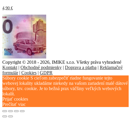
4,90
€
Copyright © 2018 - 2026, IMIKE s.r.o. Všetky práva vyhradené
Kontakt
|
Obchodné podmienky
|
Doprava a platba
|
Reklamačný
formulár
|
Cookies
|
GDPR
Súbory cookie S cieľom zabezpečiť riadne fungovanie tejto
webovej lokality ukladáme niekedy na vašom zariadení malé dátové
súbory, tzv. cookie. Je to bežná prax väčšiny veľkých webových
lokalít.
Prijať cookies
Prečítať viac