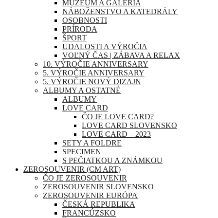
MÚZEUM A GALÉRIA
NÁBOŽENSTVO A KATEDRÁLY
OSOBNOSTI
PRÍRODA
ŠPORT
UDALOSTI A VÝROČIA
VOĽNÝ ČAS | ZÁBAVA A RELAX
10. VÝROČIE ANNIVERSARY
5. VÝROČIE ANNIVERSARY
5. VÝROČIE NOVÝ DIZAJN
ALBUMY A OSTATNÉ
ALBUMY
LOVE CARD
ČO JE LOVE CARD?
LOVE CARD SLOVENSKO
LOVE CARD – 2023
SETY A FOLDRE
SPECIMEN
S PEČIATKOU A ZNÁMKOU
ZEROSOUVENIR (CM ART)
ČO JE ZEROSOUVENIR
ZEROSOUVENIR SLOVENSKO
ZEROSOUVENIR EURÓPA
ČESKÁ REPUBLIKA
FRANCÚZSKO