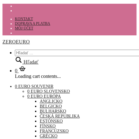
KONTAKT
DOPRAVA A PLATBA
MÔJ ÚČET
ZEROEURO
Hľadať
0
Loading cart contents...
0 EURO SOUVENIR
0 EURO SLOVENSKO
0 EURO EURÓPA
ANGLICKO
BELGICKO
BULHARSKO
ČESKÁ REPUBLIKA
ESTÓNSKO
FÍNSKO
FRANCÚZSKO
GRÉCKO