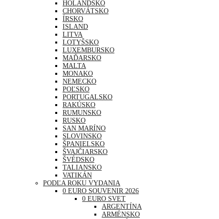
HOLANDSKO
CHORVÁTSKO
ÍRSKO
ISLAND
LITVA
LOTYŠSKO
LUXEMBURSKO
MAĎARSKO
MALTA
MONAKO
NEMECKO
POĽSKO
PORTUGALSKO
RAKÚSKO
RUMUNSKO
RUSKO
SAN MARÍNO
SLOVINSKO
ŠPANIELSKO
ŠVAJČIARSKO
ŠVÉDSKO
TALIANSKO
VATIKÁN
PODĽA ROKU VYDANIA
0 EURO SOUVENIR 2026
0 EURO SVET
ARGENTÍNA
ARMÉNSKO