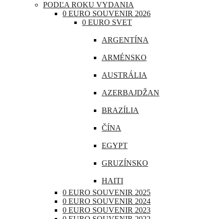
PODĽA ROKU VYDANIA
CHORVÁTSKO
0 EURO SOUVENIR 2026
0 EURO SVET
ÍRSKO
ARGENTÍNA
ISLAND
ARMÉNSKO
LITVA
AUSTRÁLIA
LOTYŠSKO
AZERBAJDŽAN
LUXEMBURSKO
BRAZÍLIA
MAĎARSKO
ČÍNA
MALTA
EGYPT
MONAKO
GRUZÍNSKO
NEMECKO
HAITI
POĽSKO
0 EURO SOUVENIR 2025
INDIA
0 EURO SOUVENIR 2024
PORTUGALSKO
0 EURO SOUVENIR 2023
INDONÉZIA
0 EURO SOUVENIR 2022