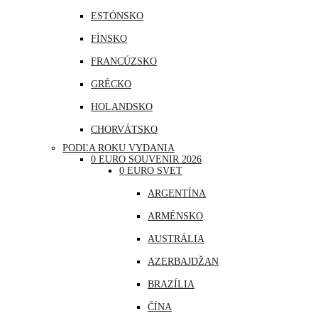
ESTÓNSKO
FÍNSKO
FRANCÚZSKO
GRÉCKO
HOLANDSKO
CHORVÁTSKO
PODĽA ROKU VYDANIA
ÍRSKO
0 EURO SOUVENIR 2026
0 EURO SVET
ISLAND
ARGENTÍNA
LITVA
ARMÉNSKO
LOTYŠSKO
AUSTRÁLIA
LUXEMBURSKO
AZERBAJDŽAN
MAĎARSKO
BRAZÍLIA
MALTA
ČÍNA
MONAKO