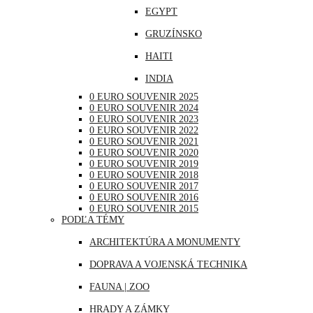
EGYPT
NEMECKO
GRUZÍNSKO
POĽSKO
HAITI
PORTUGALSKO
INDIA
RAKÚSKO
0 EURO SOUVENIR 2025
INDONÉZIA
RUMUNSKO
0 EURO SOUVENIR 2024
0 EURO SOUVENIR 2023
IRAK
RUSKO
0 EURO SOUVENIR 2022
0 EURO SOUVENIR 2021
JAPONSKO
SAN MARÍNO
0 EURO SOUVENIR 2020
0 EURO SOUVENIR 2019
KANADA
SLOVINSKO
0 EURO SOUVENIR 2018
0 EURO SOUVENIR 2017
KATAR
ŠPANIELSKO
0 EURO SOUVENIR 2016
0 EURO SOUVENIR 2015
KUBA
ŠVAJČIARSKO
PODĽA TÉMY
LIBANON
ŠVÉDSKO
ARCHITEKTÚRA A MONUMENTY
MAROKO
TALIANSKO
DOPRAVA A VOJENSKÁ TECHNIKA
MAURÍCIUS
VATIKÁN
FAUNA | ZOO
MEXIKO
HRADY A ZÁMKY