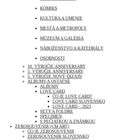
MJANMARSKO
KOMIKS
OMÁN
KULTÚRA A UMENIE
PERU
MESTÁ A METROPOLY
SAUDSKÁ ARÁBIA
MÚZEUM A GALÉRIA
SAE
NÁBOŽENSTVO A KATEDRÁLY
SINGAPUR
OSOBNOSTI
THAJSKO
10. VÝROČIE ANNIVERSARY
PRÍRODA
5. VÝROČIE ANNIVERSARY
TURECKO
5. VÝROČIE NOVÝ DIZAJN
ŠPORT
ALBUMY A OSTATNÉ
USA
ALBUMY
UDALOSTI A VÝROČIA
LOVE CARD
ČO JE LOVE CARD?
VOĽNÝ ČAS | ZÁBAVA A RELAX
LOVE CARD SLOVENSKO
LOVE CARD – 2023
SETY A FOLDRE
SPECIMEN
S PEČIATKOU A ZNÁMKOU
ZEROSOUVENIR (CM ART)
ČO JE ZEROSOUVENIR
ZEROSOUVENIR SLOVENSKO