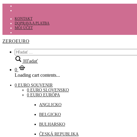
KONTAKT
DOPRAVA A PLATBA
MÔJ ÚČET
ZEROEURO
Hľadať
0
Loading cart contents...
0 EURO SOUVENIR
0 EURO SLOVENSKO
0 EURO EURÓPA
ANGLICKO
BELGICKO
BULHARSKO
ČESKÁ REPUBLIKA