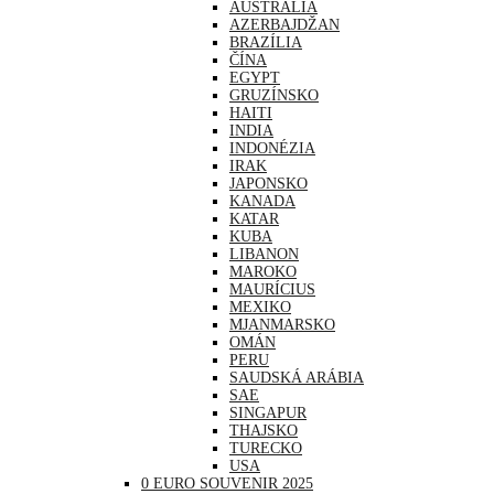
AUSTRÁLIA
AZERBAJDŽAN
BRAZÍLIA
ČÍNA
EGYPT
GRUZÍNSKO
HAITI
INDIA
INDONÉZIA
IRAK
JAPONSKO
KANADA
KATAR
KUBA
LIBANON
MAROKO
MAURÍCIUS
MEXIKO
MJANMARSKO
OMÁN
PERU
SAUDSKÁ ARÁBIA
SAE
SINGAPUR
THAJSKO
TURECKO
USA
0 EURO SOUVENIR 2025