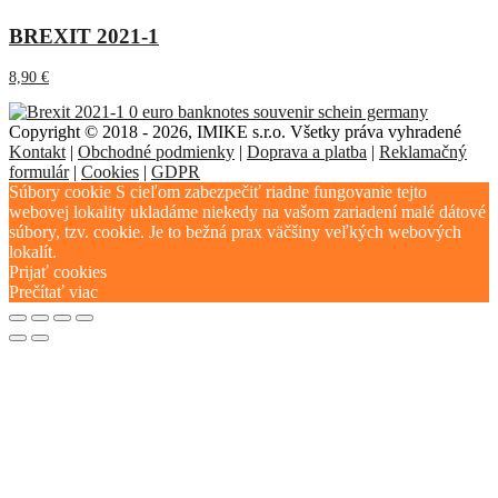
BREXIT 2021-1
8,90
€
Copyright © 2018 - 2026, IMIKE s.r.o. Všetky práva vyhradené
Kontakt
|
Obchodné podmienky
|
Doprava a platba
|
Reklamačný
formulár
|
Cookies
|
GDPR
Súbory cookie S cieľom zabezpečiť riadne fungovanie tejto
webovej lokality ukladáme niekedy na vašom zariadení malé dátové
súbory, tzv. cookie. Je to bežná prax väčšiny veľkých webových
lokalít.
Prijať cookies
Prečítať viac