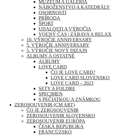
MÚZEUM A GALÉRIA
NÁBOŽENSTVO A KATEDRÁLY
OSOBNOSTI
PRÍRODA
ŠPORT
UDALOSTI A VÝROČIA
VOĽNÝ ČAS | ZÁBAVA A RELAX
10. VÝROČIE ANNIVERSARY
5. VÝROČIE ANNIVERSARY
5. VÝROČIE NOVÝ DIZAJN
ALBUMY A OSTATNÉ
ALBUMY
LOVE CARD
ČO JE LOVE CARD?
LOVE CARD SLOVENSKO
LOVE CARD – 2023
SETY A FOLDRE
SPECIMEN
S PEČIATKOU A ZNÁMKOU
ZEROSOUVENIR (CM ART)
ČO JE ZEROSOUVENIR
ZEROSOUVENIR SLOVENSKO
ZEROSOUVENIR EURÓPA
ČESKÁ REPUBLIKA
FRANCÚZSKO