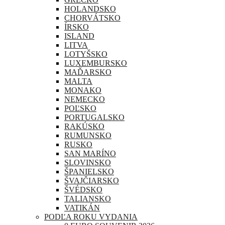
HOLANDSKO
CHORVÁTSKO
ÍRSKO
ISLAND
LITVA
LOTYŠSKO
LUXEMBURSKO
MAĎARSKO
MALTA
MONAKO
NEMECKO
POĽSKO
PORTUGALSKO
RAKÚSKO
RUMUNSKO
RUSKO
SAN MARÍNO
SLOVINSKO
ŠPANIELSKO
ŠVAJČIARSKO
ŠVÉDSKO
TALIANSKO
VATIKÁN
PODĽA ROKU VYDANIA