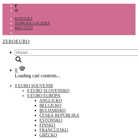
KONTAKT
DOPRAVA A PLATBA
MÔJ ÚČET
ZEROEURO
Hľadať
0
Loading cart contents...
0 EURO SOUVENIR
0 EURO SLOVENSKO
0 EURO EURÓPA
ANGLICKO
BELGICKO
BULHARSKO
ČESKÁ REPUBLIKA
ESTÓNSKO
FÍNSKO
FRANCÚZSKO
GRÉCKO