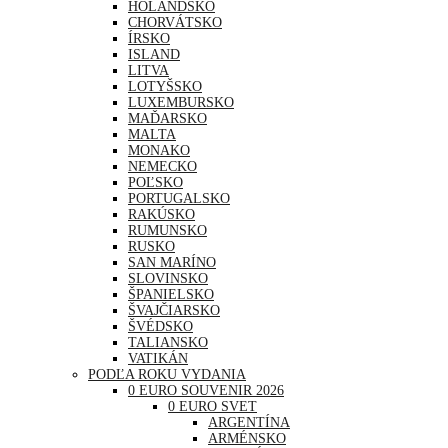
HOLANDSKO
CHORVÁTSKO
ÍRSKO
ISLAND
LITVA
LOTYŠSKO
LUXEMBURSKO
MAĎARSKO
MALTA
MONAKO
NEMECKO
POĽSKO
PORTUGALSKO
RAKÚSKO
RUMUNSKO
RUSKO
SAN MARÍNO
SLOVINSKO
ŠPANIELSKO
ŠVAJČIARSKO
ŠVÉDSKO
TALIANSKO
VATIKÁN
PODĽA ROKU VYDANIA
0 EURO SOUVENIR 2026
0 EURO SVET
ARGENTÍNA
ARMÉNSKO