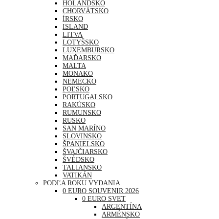
HOLANDSKO
CHORVÁTSKO
ÍRSKO
ISLAND
LITVA
LOTYŠSKO
LUXEMBURSKO
MAĎARSKO
MALTA
MONAKO
NEMECKO
POĽSKO
PORTUGALSKO
RAKÚSKO
RUMUNSKO
RUSKO
SAN MARÍNO
SLOVINSKO
ŠPANIELSKO
ŠVAJČIARSKO
ŠVÉDSKO
TALIANSKO
VATIKÁN
PODĽA ROKU VYDANIA
0 EURO SOUVENIR 2026
0 EURO SVET
ARGENTÍNA
ARMÉNSKO