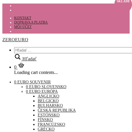
SKLADE
KONTAKT
DOPRAVA A PLATBA
MÔJ ÚČET
ZEROEURO
Hľadať
0
Loading cart contents...
0 EURO SOUVENIR
0 EURO SLOVENSKO
0 EURO EURÓPA
ANGLICKO
BELGICKO
BULHARSKO
ČESKÁ REPUBLIKA
ESTÓNSKO
FÍNSKO
FRANCÚZSKO
GRÉCKO