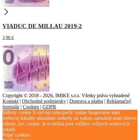
VIADUC DE MILLAU 2019-2
3,90
€
Copyright © 2018 - 2026, IMIKE s.r.o. Všetky práva vyhradené
Kontakt
|
Obchodné podmienky
|
Doprava a platba
|
Reklamačný
formulár
|
Cookies
|
GDPR
Súbory cookie S cieľom zabezpečiť riadne fungovanie tejto
webovej lokality ukladáme niekedy na vašom zariadení malé dátové
súbory, tzv. cookie. Je to bežná prax väčšiny veľkých webových
lokalít.
Prijať cookies