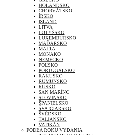
HOLANDSKO
CHORVÁTSKO
ÍRSKO
ISLAND
LITVA
LOTYŠSKO
LUXEMBURSKO
MAĎARSKO
MALTA
MONAKO
NEMECKO
POĽSKO
PORTUGALSKO
RAKÚSKO
RUMUNSKO
RUSKO
SAN MARÍNO
SLOVINSKO
ŠPANIELSKO
ŠVAJČIARSKO
ŠVÉDSKO
TALIANSKO
VATIKÁN
PODĽA ROKU VYDANIA