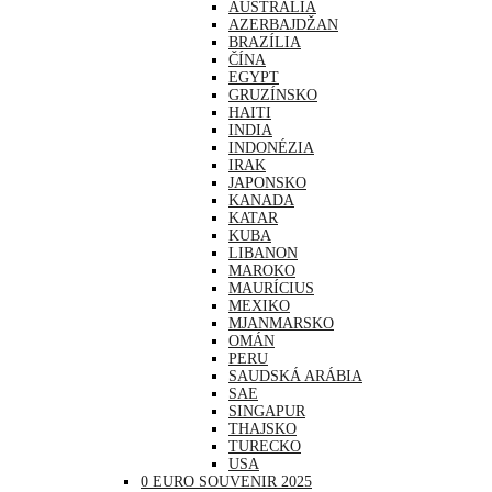
AUSTRÁLIA
AZERBAJDŽAN
BRAZÍLIA
ČÍNA
EGYPT
GRUZÍNSKO
HAITI
INDIA
INDONÉZIA
IRAK
JAPONSKO
KANADA
KATAR
KUBA
LIBANON
MAROKO
MAURÍCIUS
MEXIKO
MJANMARSKO
OMÁN
PERU
SAUDSKÁ ARÁBIA
SAE
SINGAPUR
THAJSKO
TURECKO
USA
0 EURO SOUVENIR 2025