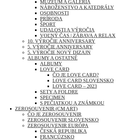
MÚZEUM A GALÉRIA
NÁBOŽENSTVO A KATEDRÁLY
OSOBNOSTI
PRÍRODA
ŠPORT
UDALOSTI A VÝROČIA
VOĽNÝ ČAS | ZÁBAVA A RELAX
10. VÝROČIE ANNIVERSARY
5. VÝROČIE ANNIVERSARY
5. VÝROČIE NOVÝ DIZAJN
ALBUMY A OSTATNÉ
ALBUMY
LOVE CARD
ČO JE LOVE CARD?
LOVE CARD SLOVENSKO
LOVE CARD – 2023
SETY A FOLDRE
SPECIMEN
S PEČIATKOU A ZNÁMKOU
ZEROSOUVENIR (CM ART)
ČO JE ZEROSOUVENIR
ZEROSOUVENIR SLOVENSKO
ZEROSOUVENIR EURÓPA
ČESKÁ REPUBLIKA
FRANCÚZSKO