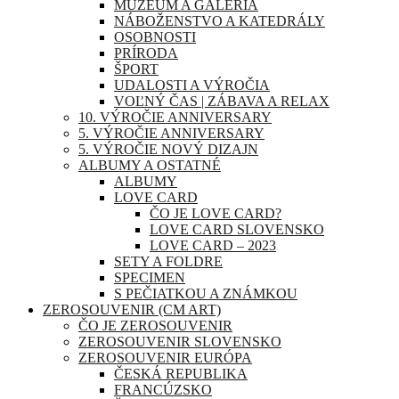
MÚZEUM A GALÉRIA
NÁBOŽENSTVO A KATEDRÁLY
OSOBNOSTI
PRÍRODA
ŠPORT
UDALOSTI A VÝROČIA
VOĽNÝ ČAS | ZÁBAVA A RELAX
10. VÝROČIE ANNIVERSARY
5. VÝROČIE ANNIVERSARY
5. VÝROČIE NOVÝ DIZAJN
ALBUMY A OSTATNÉ
ALBUMY
LOVE CARD
ČO JE LOVE CARD?
LOVE CARD SLOVENSKO
LOVE CARD – 2023
SETY A FOLDRE
SPECIMEN
S PEČIATKOU A ZNÁMKOU
ZEROSOUVENIR (CM ART)
ČO JE ZEROSOUVENIR
ZEROSOUVENIR SLOVENSKO
ZEROSOUVENIR EURÓPA
ČESKÁ REPUBLIKA
FRANCÚZSKO