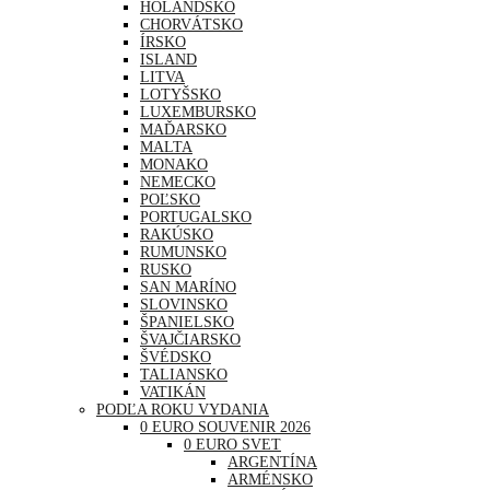
HOLANDSKO
CHORVÁTSKO
ÍRSKO
ISLAND
LITVA
LOTYŠSKO
LUXEMBURSKO
MAĎARSKO
MALTA
MONAKO
NEMECKO
POĽSKO
PORTUGALSKO
RAKÚSKO
RUMUNSKO
RUSKO
SAN MARÍNO
SLOVINSKO
ŠPANIELSKO
ŠVAJČIARSKO
ŠVÉDSKO
TALIANSKO
VATIKÁN
PODĽA ROKU VYDANIA
0 EURO SOUVENIR 2026
0 EURO SVET
ARGENTÍNA
ARMÉNSKO