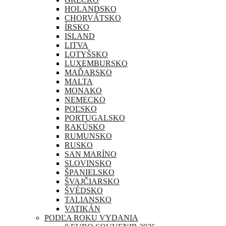
HOLANDSKO
CHORVÁTSKO
ÍRSKO
ISLAND
LITVA
LOTYŠSKO
LUXEMBURSKO
MAĎARSKO
MALTA
MONAKO
NEMECKO
POĽSKO
PORTUGALSKO
RAKÚSKO
RUMUNSKO
RUSKO
SAN MARÍNO
SLOVINSKO
ŠPANIELSKO
ŠVAJČIARSKO
ŠVÉDSKO
TALIANSKO
VATIKÁN
PODĽA ROKU VYDANIA