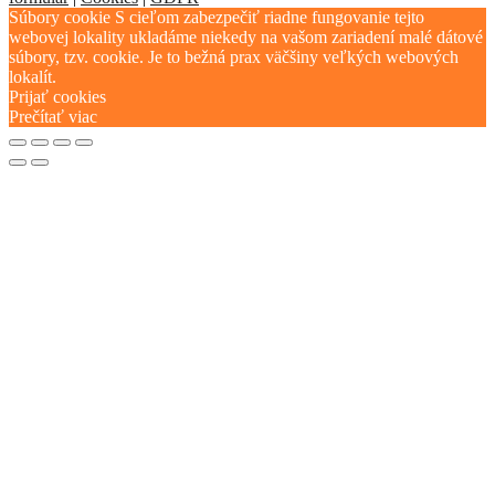
Súbory cookie S cieľom zabezpečiť riadne fungovanie tejto
webovej lokality ukladáme niekedy na vašom zariadení malé dátové
súbory, tzv. cookie. Je to bežná prax väčšiny veľkých webových
lokalít.
Prijať cookies
Prečítať viac