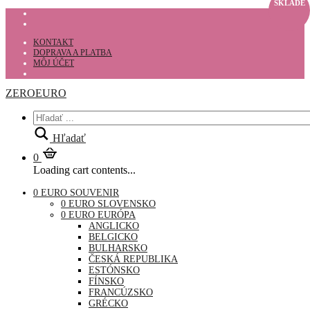
SKLADE
KONTAKT
DOPRAVA A PLATBA
MÔJ ÚČET
ZEROEURO
Hľadať
0
Loading cart contents...
0 EURO SOUVENIR
0 EURO SLOVENSKO
0 EURO EURÓPA
ANGLICKO
BELGICKO
BULHARSKO
ČESKÁ REPUBLIKA
ESTÓNSKO
FÍNSKO
FRANCÚZSKO
GRÉCKO