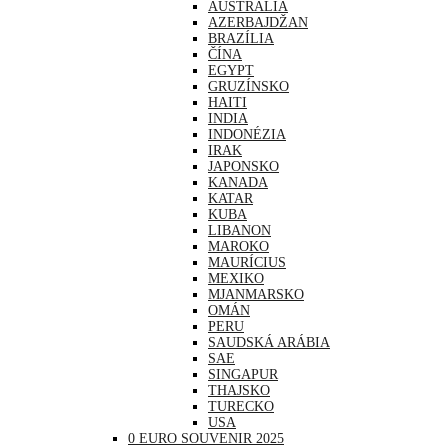
AUSTRÁLIA
AZERBAJDŽAN
BRAZÍLIA
ČÍNA
EGYPT
GRUZÍNSKO
HAITI
INDIA
INDONÉZIA
IRAK
JAPONSKO
KANADA
KATAR
KUBA
LIBANON
MAROKO
MAURÍCIUS
MEXIKO
MJANMARSKO
OMÁN
PERU
SAUDSKÁ ARÁBIA
SAE
SINGAPUR
THAJSKO
TURECKO
USA
0 EURO SOUVENIR 2025