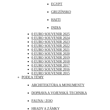
EGYPT
NEMECKO
GRUZÍNSKO
POĽSKO
HAITI
PORTUGALSKO
INDIA
RAKÚSKO
0 EURO SOUVENIR 2025
INDONÉZIA
RUMUNSKO
0 EURO SOUVENIR 2024
0 EURO SOUVENIR 2023
IRAK
RUSKO
0 EURO SOUVENIR 2022
0 EURO SOUVENIR 2021
JAPONSKO
SAN MARÍNO
0 EURO SOUVENIR 2020
0 EURO SOUVENIR 2019
KANADA
SLOVINSKO
0 EURO SOUVENIR 2018
0 EURO SOUVENIR 2017
KATAR
ŠPANIELSKO
0 EURO SOUVENIR 2016
0 EURO SOUVENIR 2015
KUBA
ŠVAJČIARSKO
PODĽA TÉMY
LIBANON
ŠVÉDSKO
ARCHITEKTÚRA A MONUMENTY
MAROKO
TALIANSKO
DOPRAVA A VOJENSKÁ TECHNIKA
MAURÍCIUS
VATIKÁN
FAUNA | ZOO
MEXIKO
HRADY A ZÁMKY