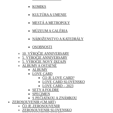
MJANMARSKO
KOMIKS
OMÁN
KULTÚRA A UMENIE
PERU
MESTÁ A METROPOLY
SAUDSKÁ ARÁBIA
MÚZEUM A GALÉRIA
SAE
NÁBOŽENSTVO A KATEDRÁLY
SINGAPUR
OSOBNOSTI
THAJSKO
10. VÝROČIE ANNIVERSARY
PRÍRODA
5. VÝROČIE ANNIVERSARY
TURECKO
5. VÝROČIE NOVÝ DIZAJN
ŠPORT
ALBUMY A OSTATNÉ
USA
ALBUMY
UDALOSTI A VÝROČIA
LOVE CARD
ČO JE LOVE CARD?
VOĽNÝ ČAS | ZÁBAVA A RELAX
LOVE CARD SLOVENSKO
LOVE CARD – 2023
SETY A FOLDRE
SPECIMEN
S PEČIATKOU A ZNÁMKOU
ZEROSOUVENIR (CM ART)
ČO JE ZEROSOUVENIR
ZEROSOUVENIR SLOVENSKO