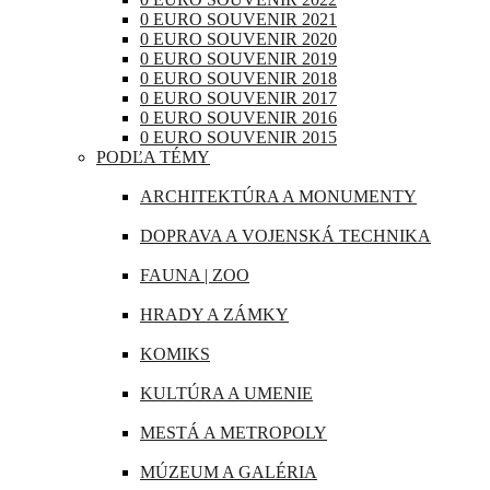
RAKÚSKO
0 EURO SOUVENIR 2021
IRAK
0 EURO SOUVENIR 2020
RUMUNSKO
0 EURO SOUVENIR 2019
JAPONSKO
0 EURO SOUVENIR 2018
RUSKO
0 EURO SOUVENIR 2017
KANADA
0 EURO SOUVENIR 2016
SAN MARÍNO
0 EURO SOUVENIR 2015
KATAR
PODĽA TÉMY
SLOVINSKO
KUBA
ARCHITEKTÚRA A MONUMENTY
ŠPANIELSKO
LIBANON
DOPRAVA A VOJENSKÁ TECHNIKA
ŠVAJČIARSKO
MAROKO
FAUNA | ZOO
ŠVÉDSKO
MAURÍCIUS
HRADY A ZÁMKY
TALIANSKO
MEXIKO
KOMIKS
VATIKÁN
MJANMARSKO
KULTÚRA A UMENIE
OMÁN
MESTÁ A METROPOLY
PERU
MÚZEUM A GALÉRIA