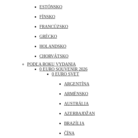
ESTÓNSKO
FÍNSKO
FRANCÚZSKO
GRÉCKO
HOLANDSKO
CHORVÁTSKO
PODĽA ROKU VYDANIA
ÍRSKO
0 EURO SOUVENIR 2026
0 EURO SVET
ISLAND
ARGENTÍNA
LITVA
ARMÉNSKO
LOTYŠSKO
AUSTRÁLIA
LUXEMBURSKO
AZERBAJDŽAN
MAĎARSKO
BRAZÍLIA
MALTA
ČÍNA
MONAKO