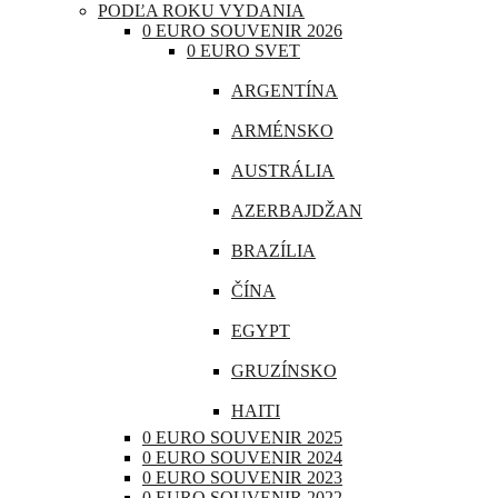
PODĽA ROKU VYDANIA
CHORVÁTSKO
0 EURO SOUVENIR 2026
0 EURO SVET
ÍRSKO
ARGENTÍNA
ISLAND
ARMÉNSKO
LITVA
AUSTRÁLIA
LOTYŠSKO
AZERBAJDŽAN
LUXEMBURSKO
BRAZÍLIA
MAĎARSKO
ČÍNA
MALTA
EGYPT
MONAKO
GRUZÍNSKO
NEMECKO
HAITI
POĽSKO
0 EURO SOUVENIR 2025
INDIA
0 EURO SOUVENIR 2024
PORTUGALSKO
0 EURO SOUVENIR 2023
INDONÉZIA
0 EURO SOUVENIR 2022