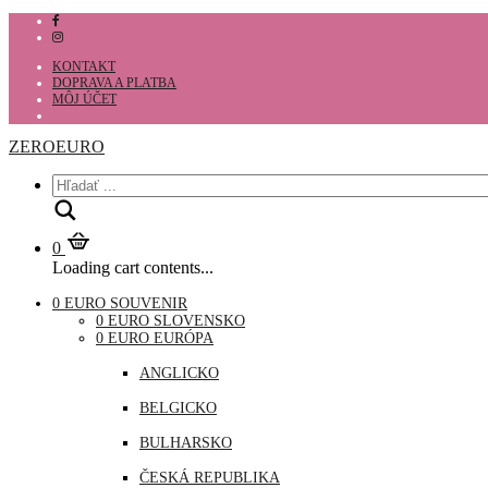
KONTAKT
DOPRAVA A PLATBA
MÔJ ÚČET
ZEROEURO
Hľadať
0
Loading cart contents...
0 EURO SOUVENIR
0 EURO SLOVENSKO
0 EURO EURÓPA
ANGLICKO
BELGICKO
BULHARSKO
ČESKÁ REPUBLIKA