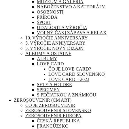
MÚZEUM A GALÉRIA
NÁBOŽENSTVO A KATEDRÁLY
OSOBNOSTI
PRÍRODA
ŠPORT
UDALOSTI A VÝROČIA
VOĽNÝ ČAS | ZÁBAVA A RELAX
10. VÝROČIE ANNIVERSARY
5. VÝROČIE ANNIVERSARY
5. VÝROČIE NOVÝ DIZAJN
ALBUMY A OSTATNÉ
ALBUMY
LOVE CARD
ČO JE LOVE CARD?
LOVE CARD SLOVENSKO
LOVE CARD – 2023
SETY A FOLDRE
SPECIMEN
S PEČIATKOU A ZNÁMKOU
ZEROSOUVENIR (CM ART)
ČO JE ZEROSOUVENIR
ZEROSOUVENIR SLOVENSKO
ZEROSOUVENIR EURÓPA
ČESKÁ REPUBLIKA
FRANCÚZSKO