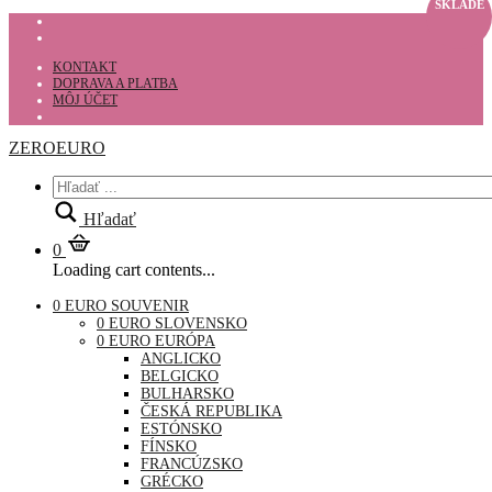
SKLADE
KONTAKT
DOPRAVA A PLATBA
MÔJ ÚČET
ZEROEURO
Hľadať
0
Loading cart contents...
0 EURO SOUVENIR
0 EURO SLOVENSKO
0 EURO EURÓPA
ANGLICKO
BELGICKO
BULHARSKO
ČESKÁ REPUBLIKA
ESTÓNSKO
FÍNSKO
FRANCÚZSKO
GRÉCKO