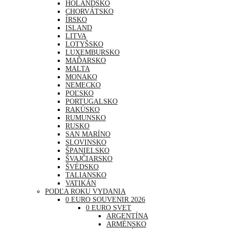
HOLANDSKO
CHORVÁTSKO
ÍRSKO
ISLAND
LITVA
LOTYŠSKO
LUXEMBURSKO
MAĎARSKO
MALTA
MONAKO
NEMECKO
POĽSKO
PORTUGALSKO
RAKÚSKO
RUMUNSKO
RUSKO
SAN MARÍNO
SLOVINSKO
ŠPANIELSKO
ŠVAJČIARSKO
ŠVÉDSKO
TALIANSKO
VATIKÁN
PODĽA ROKU VYDANIA
0 EURO SOUVENIR 2026
0 EURO SVET
ARGENTÍNA
ARMÉNSKO