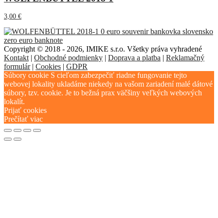
3,00
€
Copyright © 2018 - 2026, IMIKE s.r.o. Všetky práva vyhradené
Kontakt
|
Obchodné podmienky
|
Doprava a platba
|
Reklamačný
formulár
|
Cookies
|
GDPR
Súbory cookie S cieľom zabezpečiť riadne fungovanie tejto
webovej lokality ukladáme niekedy na vašom zariadení malé dátové
súbory, tzv. cookie. Je to bežná prax väčšiny veľkých webových
lokalít.
Prijať cookies
Prečítať viac