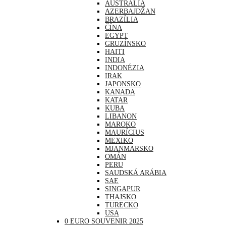
AUSTRÁLIA
AZERBAJDŽAN
BRAZÍLIA
ČÍNA
EGYPT
GRUZÍNSKO
HAITI
INDIA
INDONÉZIA
IRAK
JAPONSKO
KANADA
KATAR
KUBA
LIBANON
MAROKO
MAURÍCIUS
MEXIKO
MJANMARSKO
OMÁN
PERU
SAUDSKÁ ARÁBIA
SAE
SINGAPUR
THAJSKO
TURECKO
USA
0 EURO SOUVENIR 2025