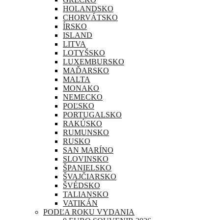
HOLANDSKO
CHORVÁTSKO
ÍRSKO
ISLAND
LITVA
LOTYŠSKO
LUXEMBURSKO
MAĎARSKO
MALTA
MONAKO
NEMECKO
POĽSKO
PORTUGALSKO
RAKÚSKO
RUMUNSKO
RUSKO
SAN MARÍNO
SLOVINSKO
ŠPANIELSKO
ŠVAJČIARSKO
ŠVÉDSKO
TALIANSKO
VATIKÁN
PODĽA ROKU VYDANIA