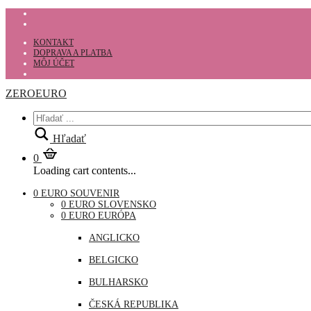
KONTAKT
DOPRAVA A PLATBA
MÔJ ÚČET
ZEROEURO
Hľadať
0
Loading cart contents...
0 EURO SOUVENIR
0 EURO SLOVENSKO
0 EURO EURÓPA
ANGLICKO
BELGICKO
BULHARSKO
ČESKÁ REPUBLIKA