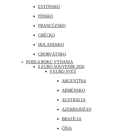
ESTÓNSKO
FÍNSKO
FRANCÚZSKO
GRÉCKO
HOLANDSKO
CHORVÁTSKO
PODĽA ROKU VYDANIA
ÍRSKO
0 EURO SOUVENIR 2026
0 EURO SVET
ISLAND
ARGENTÍNA
LITVA
ARMÉNSKO
LOTYŠSKO
AUSTRÁLIA
LUXEMBURSKO
AZERBAJDŽAN
MAĎARSKO
BRAZÍLIA
MALTA
ČÍNA
MONAKO