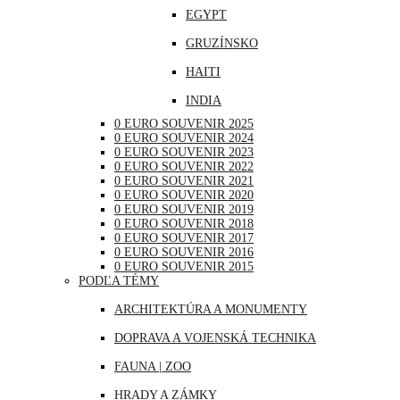
EGYPT
NEMECKO
GRUZÍNSKO
POĽSKO
HAITI
PORTUGALSKO
INDIA
RAKÚSKO
0 EURO SOUVENIR 2025
INDONÉZIA
RUMUNSKO
0 EURO SOUVENIR 2024
0 EURO SOUVENIR 2023
IRAK
RUSKO
0 EURO SOUVENIR 2022
0 EURO SOUVENIR 2021
JAPONSKO
SAN MARÍNO
0 EURO SOUVENIR 2020
0 EURO SOUVENIR 2019
KANADA
SLOVINSKO
0 EURO SOUVENIR 2018
0 EURO SOUVENIR 2017
KATAR
ŠPANIELSKO
0 EURO SOUVENIR 2016
0 EURO SOUVENIR 2015
KUBA
ŠVAJČIARSKO
PODĽA TÉMY
LIBANON
ŠVÉDSKO
ARCHITEKTÚRA A MONUMENTY
MAROKO
TALIANSKO
DOPRAVA A VOJENSKÁ TECHNIKA
MAURÍCIUS
VATIKÁN
FAUNA | ZOO
MEXIKO
HRADY A ZÁMKY