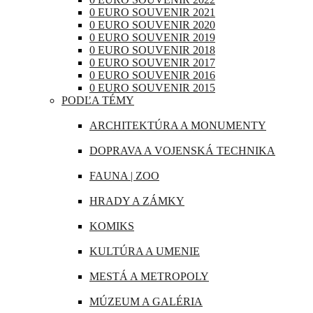
RAKÚSKO
0 EURO SOUVENIR 2021
IRAK
0 EURO SOUVENIR 2020
RUMUNSKO
0 EURO SOUVENIR 2019
JAPONSKO
0 EURO SOUVENIR 2018
RUSKO
0 EURO SOUVENIR 2017
KANADA
0 EURO SOUVENIR 2016
SAN MARÍNO
0 EURO SOUVENIR 2015
KATAR
PODĽA TÉMY
SLOVINSKO
KUBA
ARCHITEKTÚRA A MONUMENTY
ŠPANIELSKO
LIBANON
DOPRAVA A VOJENSKÁ TECHNIKA
ŠVAJČIARSKO
MAROKO
FAUNA | ZOO
ŠVÉDSKO
MAURÍCIUS
HRADY A ZÁMKY
TALIANSKO
MEXIKO
KOMIKS
VATIKÁN
MJANMARSKO
KULTÚRA A UMENIE
OMÁN
MESTÁ A METROPOLY
PERU
MÚZEUM A GALÉRIA