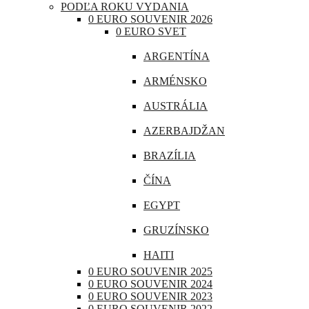
PODĽA ROKU VYDANIA
CHORVÁTSKO
0 EURO SOUVENIR 2026
0 EURO SVET
ÍRSKO
ARGENTÍNA
ISLAND
ARMÉNSKO
LITVA
AUSTRÁLIA
LOTYŠSKO
AZERBAJDŽAN
LUXEMBURSKO
BRAZÍLIA
MAĎARSKO
ČÍNA
MALTA
EGYPT
MONAKO
GRUZÍNSKO
NEMECKO
HAITI
POĽSKO
0 EURO SOUVENIR 2025
INDIA
0 EURO SOUVENIR 2024
PORTUGALSKO
0 EURO SOUVENIR 2023
INDONÉZIA
0 EURO SOUVENIR 2022