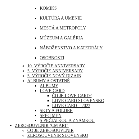
MJANMARSKO
KOMIKS
OMÁN
KULTÚRA A UMENIE
PERU
MESTÁ A METROPOLY
SAUDSKÁ ARÁBIA
MÚZEUM A GALÉRIA
SAE
NÁBOŽENSTVO A KATEDRÁLY
SINGAPUR
OSOBNOSTI
THAJSKO
10. VÝROČIE ANNIVERSARY
PRÍRODA
5. VÝROČIE ANNIVERSARY
TURECKO
5. VÝROČIE NOVÝ DIZAJN
ŠPORT
ALBUMY A OSTATNÉ
USA
ALBUMY
UDALOSTI A VÝROČIA
LOVE CARD
ČO JE LOVE CARD?
VOĽNÝ ČAS | ZÁBAVA A RELAX
LOVE CARD SLOVENSKO
LOVE CARD – 2023
SETY A FOLDRE
SPECIMEN
S PEČIATKOU A ZNÁMKOU
ZEROSOUVENIR (CM ART)
ČO JE ZEROSOUVENIR
ZEROSOUVENIR SLOVENSKO