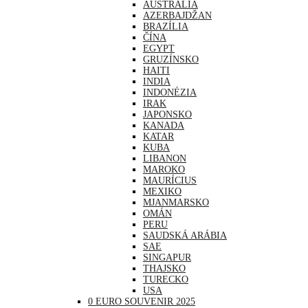
AUSTRÁLIA
AZERBAJDŽAN
BRAZÍLIA
ČÍNA
EGYPT
GRUZÍNSKO
HAITI
INDIA
INDONÉZIA
IRAK
JAPONSKO
KANADA
KATAR
KUBA
LIBANON
MAROKO
MAURÍCIUS
MEXIKO
MJANMARSKO
OMÁN
PERU
SAUDSKÁ ARÁBIA
SAE
SINGAPUR
THAJSKO
TURECKO
USA
0 EURO SOUVENIR 2025