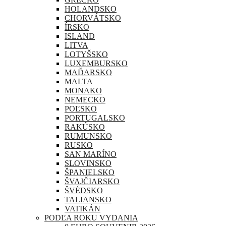
HOLANDSKO
CHORVÁTSKO
ÍRSKO
ISLAND
LITVA
LOTYŠSKO
LUXEMBURSKO
MAĎARSKO
MALTA
MONAKO
NEMECKO
POĽSKO
PORTUGALSKO
RAKÚSKO
RUMUNSKO
RUSKO
SAN MARÍNO
SLOVINSKO
ŠPANIELSKO
ŠVAJČIARSKO
ŠVÉDSKO
TALIANSKO
VATIKÁN
PODĽA ROKU VYDANIA