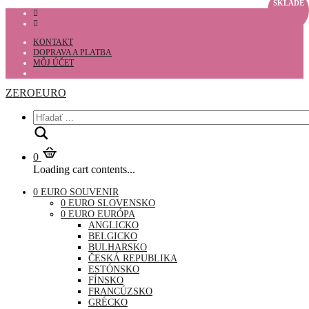
SKLADE
KONTAKT
DOPRAVA A PLATBA
MÔJ ÚČET
ZEROEURO
Hľadať
0
Loading cart contents...
0 EURO SOUVENIR
0 EURO SLOVENSKO
0 EURO EURÓPA
ANGLICKO
BELGICKO
BULHARSKO
ČESKÁ REPUBLIKA
ESTÓNSKO
FÍNSKO
FRANCÚZSKO
GRÉCKO