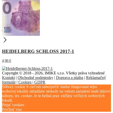
HEIDELBERG SCHLOSS 2017-1
4,90
€
Copyright © 2018 - 2026, IMIKE s.r.o. Všetky práva vyhradené
Kontakt
|
Obchodné podmienky
|
Doprava a platba
|
Reklamačný
formulár
|
Cookies
|
GDPR
Súbory cookie S cieľom zabezpečiť riadne fungovanie tejto
webovej lokality ukladáme niekedy na vašom zariadení malé dátové
súbory, tzv. cookie. Je to bežná prax väčšiny veľkých webových
lokalít.
Prijať cookies
Prečítať viac