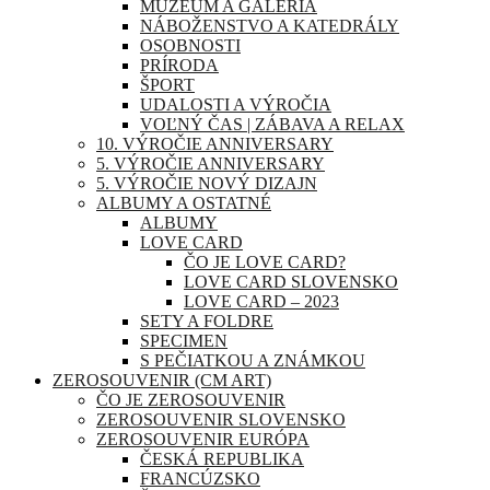
MÚZEUM A GALÉRIA
NÁBOŽENSTVO A KATEDRÁLY
OSOBNOSTI
PRÍRODA
ŠPORT
UDALOSTI A VÝROČIA
VOĽNÝ ČAS | ZÁBAVA A RELAX
10. VÝROČIE ANNIVERSARY
5. VÝROČIE ANNIVERSARY
5. VÝROČIE NOVÝ DIZAJN
ALBUMY A OSTATNÉ
ALBUMY
LOVE CARD
ČO JE LOVE CARD?
LOVE CARD SLOVENSKO
LOVE CARD – 2023
SETY A FOLDRE
SPECIMEN
S PEČIATKOU A ZNÁMKOU
ZEROSOUVENIR (CM ART)
ČO JE ZEROSOUVENIR
ZEROSOUVENIR SLOVENSKO
ZEROSOUVENIR EURÓPA
ČESKÁ REPUBLIKA
FRANCÚZSKO