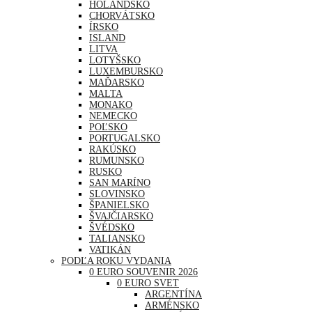
HOLANDSKO
CHORVÁTSKO
ÍRSKO
ISLAND
LITVA
LOTYŠSKO
LUXEMBURSKO
MAĎARSKO
MALTA
MONAKO
NEMECKO
POĽSKO
PORTUGALSKO
RAKÚSKO
RUMUNSKO
RUSKO
SAN MARÍNO
SLOVINSKO
ŠPANIELSKO
ŠVAJČIARSKO
ŠVÉDSKO
TALIANSKO
VATIKÁN
PODĽA ROKU VYDANIA
0 EURO SOUVENIR 2026
0 EURO SVET
ARGENTÍNA
ARMÉNSKO