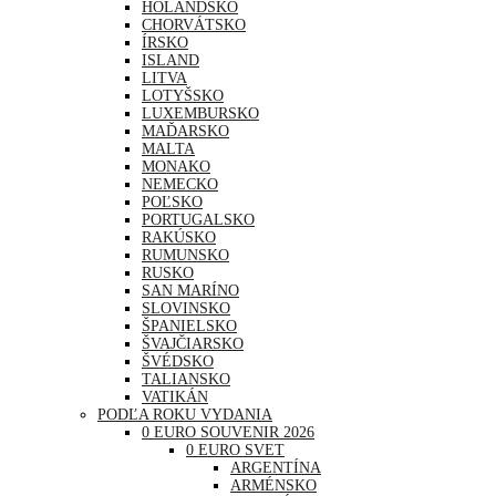
HOLANDSKO
CHORVÁTSKO
ÍRSKO
ISLAND
LITVA
LOTYŠSKO
LUXEMBURSKO
MAĎARSKO
MALTA
MONAKO
NEMECKO
POĽSKO
PORTUGALSKO
RAKÚSKO
RUMUNSKO
RUSKO
SAN MARÍNO
SLOVINSKO
ŠPANIELSKO
ŠVAJČIARSKO
ŠVÉDSKO
TALIANSKO
VATIKÁN
PODĽA ROKU VYDANIA
0 EURO SOUVENIR 2026
0 EURO SVET
ARGENTÍNA
ARMÉNSKO