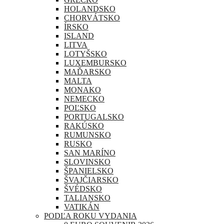
HOLANDSKO
CHORVÁTSKO
ÍRSKO
ISLAND
LITVA
LOTYŠSKO
LUXEMBURSKO
MAĎARSKO
MALTA
MONAKO
NEMECKO
POĽSKO
PORTUGALSKO
RAKÚSKO
RUMUNSKO
RUSKO
SAN MARÍNO
SLOVINSKO
ŠPANIELSKO
ŠVAJČIARSKO
ŠVÉDSKO
TALIANSKO
VATIKÁN
PODĽA ROKU VYDANIA