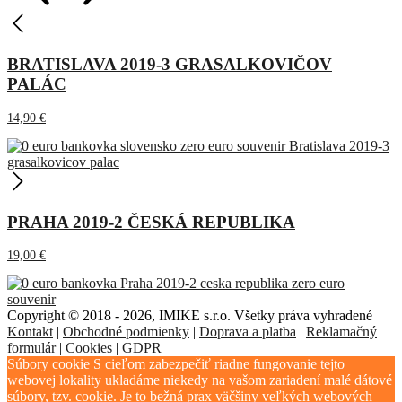
BRATISLAVA 2019-3 GRASALKOVIČOV
PALÁC
14,90
€
PRAHA 2019-2 ČESKÁ REPUBLIKA
19,00
€
Copyright © 2018 - 2026, IMIKE s.r.o. Všetky práva vyhradené
Kontakt
|
Obchodné podmienky
|
Doprava a platba
|
Reklamačný
formulár
|
Cookies
|
GDPR
Súbory cookie S cieľom zabezpečiť riadne fungovanie tejto
webovej lokality ukladáme niekedy na vašom zariadení malé dátové
súbory, tzv. cookie. Je to bežná prax väčšiny veľkých webových