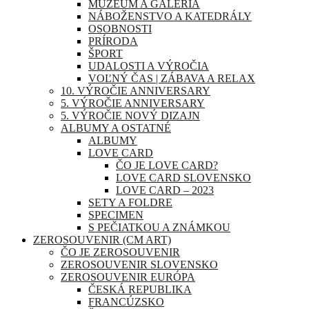
MÚZEUM A GALÉRIA
NÁBOŽENSTVO A KATEDRÁLY
OSOBNOSTI
PRÍRODA
ŠPORT
UDALOSTI A VÝROČIA
VOĽNÝ ČAS | ZÁBAVA A RELAX
10. VÝROČIE ANNIVERSARY
5. VÝROČIE ANNIVERSARY
5. VÝROČIE NOVÝ DIZAJN
ALBUMY A OSTATNÉ
ALBUMY
LOVE CARD
ČO JE LOVE CARD?
LOVE CARD SLOVENSKO
LOVE CARD – 2023
SETY A FOLDRE
SPECIMEN
S PEČIATKOU A ZNÁMKOU
ZEROSOUVENIR (CM ART)
ČO JE ZEROSOUVENIR
ZEROSOUVENIR SLOVENSKO
ZEROSOUVENIR EURÓPA
ČESKÁ REPUBLIKA
FRANCÚZSKO