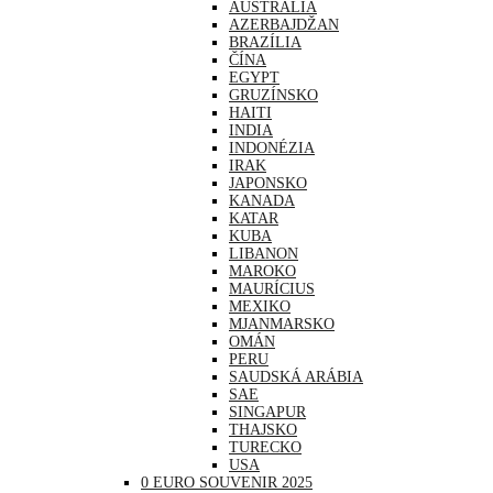
AUSTRÁLIA
AZERBAJDŽAN
BRAZÍLIA
ČÍNA
EGYPT
GRUZÍNSKO
HAITI
INDIA
INDONÉZIA
IRAK
JAPONSKO
KANADA
KATAR
KUBA
LIBANON
MAROKO
MAURÍCIUS
MEXIKO
MJANMARSKO
OMÁN
PERU
SAUDSKÁ ARÁBIA
SAE
SINGAPUR
THAJSKO
TURECKO
USA
0 EURO SOUVENIR 2025