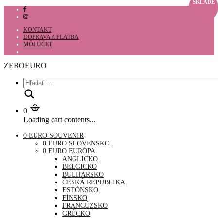
SKLADE
KONTAKT
DOPRAVA A PLATBA
MÔJ ÚČET
ZEROEURO
Hľadať
0
Loading cart contents...
0 EURO SOUVENIR
0 EURO SLOVENSKO
0 EURO EURÓPA
ANGLICKO
BELGICKO
BULHARSKO
ČESKÁ REPUBLIKA
ESTÓNSKO
FÍNSKO
FRANCÚZSKO
GRÉCKO