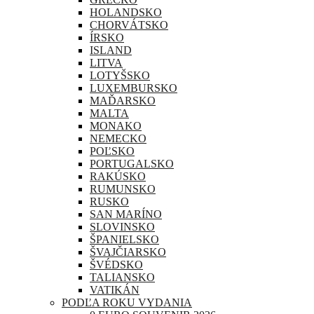
HOLANDSKO
CHORVÁTSKO
ÍRSKO
ISLAND
LITVA
LOTYŠSKO
LUXEMBURSKO
MAĎARSKO
MALTA
MONAKO
NEMECKO
POĽSKO
PORTUGALSKO
RAKÚSKO
RUMUNSKO
RUSKO
SAN MARÍNO
SLOVINSKO
ŠPANIELSKO
ŠVAJČIARSKO
ŠVÉDSKO
TALIANSKO
VATIKÁN
PODĽA ROKU VYDANIA