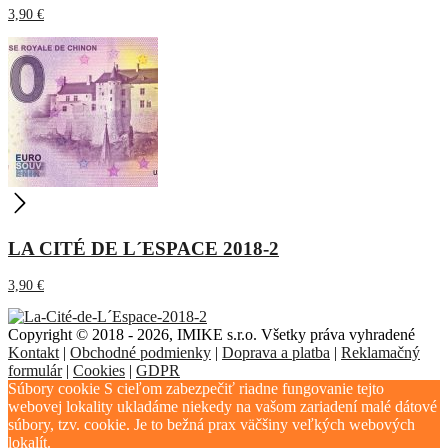
3,90
€
LA CITÉ DE L´ESPACE 2018-2
3,90
€
Copyright © 2018 - 2026, IMIKE s.r.o. Všetky práva vyhradené
Kontakt
|
Obchodné podmienky
|
Doprava a platba
|
Reklamačný
formulár
|
Cookies
|
GDPR
Súbory cookie S cieľom zabezpečiť riadne fungovanie tejto
webovej lokality ukladáme niekedy na vašom zariadení malé dátové
súbory, tzv. cookie. Je to bežná prax väčšiny veľkých webových
lokalít.