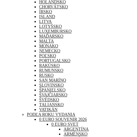
HOLANDSKO
CHORVÁTSKO
ÍRSKO
ISLAND
LITVA
LOTYŠSKO
LUXEMBURSKO
MAĎARSKO
MALTA
MONAKO
NEMECKO
POĽSKO
PORTUGALSKO
RAKÚSKO
RUMUNSKO
RUSKO
SAN MARÍNO
SLOVINSKO
ŠPANIELSKO
ŠVAJČIARSKO
ŠVÉDSKO
TALIANSKO
VATIKÁN
PODĽA ROKU VYDANIA
0 EURO SOUVENIR 2026
0 EURO SVET
ARGENTÍNA
ARMÉNSKO