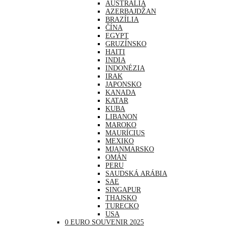
AUSTRÁLIA
AZERBAJDŽAN
BRAZÍLIA
ČÍNA
EGYPT
GRUZÍNSKO
HAITI
INDIA
INDONÉZIA
IRAK
JAPONSKO
KANADA
KATAR
KUBA
LIBANON
MAROKO
MAURÍCIUS
MEXIKO
MJANMARSKO
OMÁN
PERU
SAUDSKÁ ARÁBIA
SAE
SINGAPUR
THAJSKO
TURECKO
USA
0 EURO SOUVENIR 2025