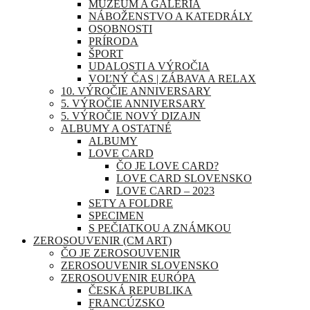
MÚZEUM A GALÉRIA
NÁBOŽENSTVO A KATEDRÁLY
OSOBNOSTI
PRÍRODA
ŠPORT
UDALOSTI A VÝROČIA
VOĽNÝ ČAS | ZÁBAVA A RELAX
10. VÝROČIE ANNIVERSARY
5. VÝROČIE ANNIVERSARY
5. VÝROČIE NOVÝ DIZAJN
ALBUMY A OSTATNÉ
ALBUMY
LOVE CARD
ČO JE LOVE CARD?
LOVE CARD SLOVENSKO
LOVE CARD – 2023
SETY A FOLDRE
SPECIMEN
S PEČIATKOU A ZNÁMKOU
ZEROSOUVENIR (CM ART)
ČO JE ZEROSOUVENIR
ZEROSOUVENIR SLOVENSKO
ZEROSOUVENIR EURÓPA
ČESKÁ REPUBLIKA
FRANCÚZSKO