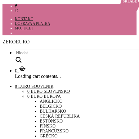
SKLADE
KONTAKT
DOPRAVA A PLATBA
MÔJ ÚČET
ZEROEURO
Hľadať
0
Loading cart contents...
0 EURO SOUVENIR
0 EURO SLOVENSKO
0 EURO EURÓPA
ANGLICKO
BELGICKO
BULHARSKO
ČESKÁ REPUBLIKA
ESTÓNSKO
FÍNSKO
FRANCÚZSKO
GRÉCKO