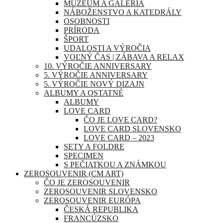
MÚZEUM A GALÉRIA
NÁBOŽENSTVO A KATEDRÁLY
OSOBNOSTI
PRÍRODA
ŠPORT
UDALOSTI A VÝROČIA
VOĽNÝ ČAS | ZÁBAVA A RELAX
10. VÝROČIE ANNIVERSARY
5. VÝROČIE ANNIVERSARY
5. VÝROČIE NOVÝ DIZAJN
ALBUMY A OSTATNÉ
ALBUMY
LOVE CARD
ČO JE LOVE CARD?
LOVE CARD SLOVENSKO
LOVE CARD – 2023
SETY A FOLDRE
SPECIMEN
S PEČIATKOU A ZNÁMKOU
ZEROSOUVENIR (CM ART)
ČO JE ZEROSOUVENIR
ZEROSOUVENIR SLOVENSKO
ZEROSOUVENIR EURÓPA
ČESKÁ REPUBLIKA
FRANCÚZSKO