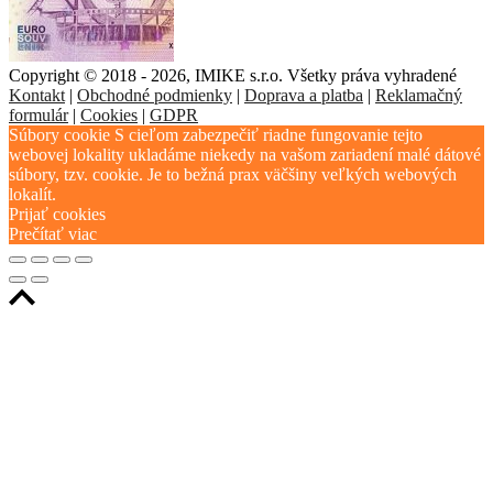
Copyright © 2018 - 2026, IMIKE s.r.o. Všetky práva vyhradené
Kontakt
|
Obchodné podmienky
|
Doprava a platba
|
Reklamačný
formulár
|
Cookies
|
GDPR
Súbory cookie S cieľom zabezpečiť riadne fungovanie tejto
webovej lokality ukladáme niekedy na vašom zariadení malé dátové
súbory, tzv. cookie. Je to bežná prax väčšiny veľkých webových
lokalít.
Prijať cookies
Prečítať viac