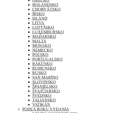
GRÉCKO
HOLANDSKO
CHORVÁTSKO
ÍRSKO
ISLAND
LITVA
LOTYŠSKO
LUXEMBURSKO
MAĎARSKO
MALTA
MONAKO
NEMECKO
POĽSKO
PORTUGALSKO
RAKÚSKO
RUMUNSKO
RUSKO
SAN MARÍNO
SLOVINSKO
ŠPANIELSKO
ŠVAJČIARSKO
ŠVÉDSKO
TALIANSKO
VATIKÁN
PODĽA ROKU VYDANIA