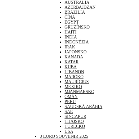
AUSTRÁLIA
AZERBAJDŽAN
BRAZÍLIA
ČÍNA
EGYPT
GRUZÍNSKO
HAITI
INDIA
INDONÉZIA
IRAK
JAPONSKO
KANADA
KATAR
KUBA
LIBANON
MAROKO
MAURÍCIUS
MEXIKO
MJANMARSKO
OMÁN
PERU
SAUDSKÁ ARÁBIA
SAE
SINGAPUR
THAJSKO
TURECKO
USA
0 EURO SOUVENIR 2025