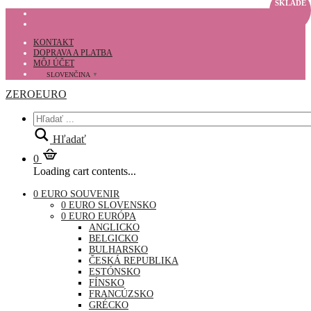
SKLADE
KONTAKT
DOPRAVA A PLATBA
MÔJ ÚČET
SLOVENČINA
▼
ZEROEURO
Hľadať
0
Loading cart contents...
0 EURO SOUVENIR
0 EURO SLOVENSKO
0 EURO EURÓPA
ANGLICKO
BELGICKO
BULHARSKO
ČESKÁ REPUBLIKA
ESTÓNSKO
FÍNSKO
FRANCÚZSKO
GRÉCKO