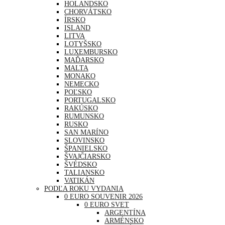
HOLANDSKO
CHORVÁTSKO
ÍRSKO
ISLAND
LITVA
LOTYŠSKO
LUXEMBURSKO
MAĎARSKO
MALTA
MONAKO
NEMECKO
POĽSKO
PORTUGALSKO
RAKÚSKO
RUMUNSKO
RUSKO
SAN MARÍNO
SLOVINSKO
ŠPANIELSKO
ŠVAJČIARSKO
ŠVÉDSKO
TALIANSKO
VATIKÁN
PODĽA ROKU VYDANIA
0 EURO SOUVENIR 2026
0 EURO SVET
ARGENTÍNA
ARMÉNSKO