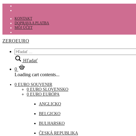
KONTAKT
DOPRAVA A PLATBA
MÔJ ÚČET
ZEROEURO
Hľadať
0
Loading cart contents...
0 EURO SOUVENIR
0 EURO SLOVENSKO
0 EURO EURÓPA
ANGLICKO
BELGICKO
BULHARSKO
ČESKÁ REPUBLIKA