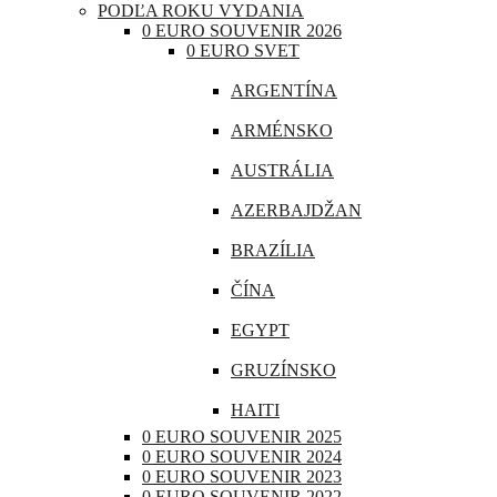
PODĽA ROKU VYDANIA
CHORVÁTSKO
0 EURO SOUVENIR 2026
0 EURO SVET
ÍRSKO
ARGENTÍNA
ISLAND
ARMÉNSKO
LITVA
AUSTRÁLIA
LOTYŠSKO
AZERBAJDŽAN
LUXEMBURSKO
BRAZÍLIA
MAĎARSKO
ČÍNA
MALTA
EGYPT
MONAKO
GRUZÍNSKO
NEMECKO
HAITI
POĽSKO
0 EURO SOUVENIR 2025
INDIA
0 EURO SOUVENIR 2024
PORTUGALSKO
0 EURO SOUVENIR 2023
INDONÉZIA
0 EURO SOUVENIR 2022