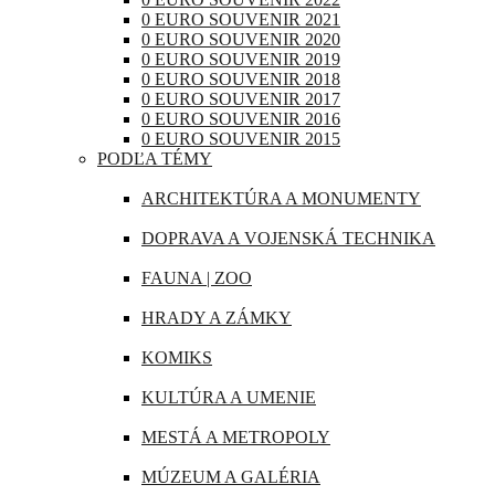
RAKÚSKO
0 EURO SOUVENIR 2021
IRAK
0 EURO SOUVENIR 2020
RUMUNSKO
0 EURO SOUVENIR 2019
JAPONSKO
0 EURO SOUVENIR 2018
RUSKO
0 EURO SOUVENIR 2017
KANADA
0 EURO SOUVENIR 2016
SAN MARÍNO
0 EURO SOUVENIR 2015
KATAR
PODĽA TÉMY
SLOVINSKO
KUBA
ARCHITEKTÚRA A MONUMENTY
ŠPANIELSKO
LIBANON
DOPRAVA A VOJENSKÁ TECHNIKA
ŠVAJČIARSKO
MAROKO
FAUNA | ZOO
ŠVÉDSKO
MAURÍCIUS
HRADY A ZÁMKY
TALIANSKO
MEXIKO
KOMIKS
VATIKÁN
MJANMARSKO
KULTÚRA A UMENIE
OMÁN
MESTÁ A METROPOLY
PERU
MÚZEUM A GALÉRIA