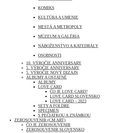
MJANMARSKO
KOMIKS
OMÁN
KULTÚRA A UMENIE
PERU
MESTÁ A METROPOLY
SAUDSKÁ ARÁBIA
MÚZEUM A GALÉRIA
SAE
NÁBOŽENSTVO A KATEDRÁLY
SINGAPUR
OSOBNOSTI
THAJSKO
10. VÝROČIE ANNIVERSARY
PRÍRODA
5. VÝROČIE ANNIVERSARY
TURECKO
5. VÝROČIE NOVÝ DIZAJN
ŠPORT
ALBUMY A OSTATNÉ
USA
ALBUMY
UDALOSTI A VÝROČIA
LOVE CARD
ČO JE LOVE CARD?
VOĽNÝ ČAS | ZÁBAVA A RELAX
LOVE CARD SLOVENSKO
LOVE CARD – 2023
SETY A FOLDRE
SPECIMEN
S PEČIATKOU A ZNÁMKOU
ZEROSOUVENIR (CM ART)
ČO JE ZEROSOUVENIR
ZEROSOUVENIR SLOVENSKO