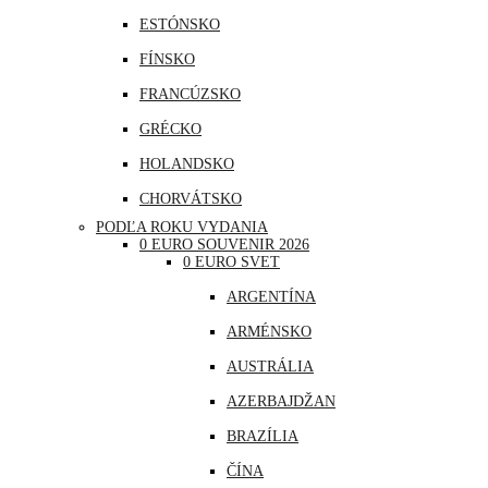
ESTÓNSKO
FÍNSKO
FRANCÚZSKO
GRÉCKO
HOLANDSKO
CHORVÁTSKO
PODĽA ROKU VYDANIA
ÍRSKO
0 EURO SOUVENIR 2026
0 EURO SVET
ISLAND
ARGENTÍNA
LITVA
ARMÉNSKO
LOTYŠSKO
AUSTRÁLIA
LUXEMBURSKO
AZERBAJDŽAN
MAĎARSKO
BRAZÍLIA
MALTA
ČÍNA
MONAKO