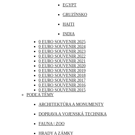
EGYPT
NEMECKO
GRUZÍNSKO
POĽSKO
HAITI
PORTUGALSKO
INDIA
RAKÚSKO
0 EURO SOUVENIR 2025
INDONÉZIA
RUMUNSKO
0 EURO SOUVENIR 2024
0 EURO SOUVENIR 2023
IRAK
RUSKO
0 EURO SOUVENIR 2022
0 EURO SOUVENIR 2021
JAPONSKO
SAN MARÍNO
0 EURO SOUVENIR 2020
0 EURO SOUVENIR 2019
KANADA
SLOVINSKO
0 EURO SOUVENIR 2018
0 EURO SOUVENIR 2017
KATAR
ŠPANIELSKO
0 EURO SOUVENIR 2016
0 EURO SOUVENIR 2015
KUBA
ŠVAJČIARSKO
PODĽA TÉMY
LIBANON
ŠVÉDSKO
ARCHITEKTÚRA A MONUMENTY
MAROKO
TALIANSKO
DOPRAVA A VOJENSKÁ TECHNIKA
MAURÍCIUS
VATIKÁN
FAUNA | ZOO
MEXIKO
HRADY A ZÁMKY