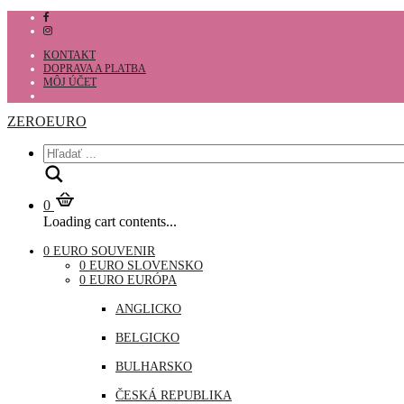
KONTAKT
DOPRAVA A PLATBA
MÔJ ÚČET
ZEROEURO
Hľadať
0
Loading cart contents...
0 EURO SOUVENIR
0 EURO SLOVENSKO
0 EURO EURÓPA
ANGLICKO
BELGICKO
BULHARSKO
ČESKÁ REPUBLIKA