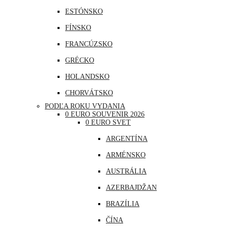
ESTÓNSKO
FÍNSKO
FRANCÚZSKO
GRÉCKO
HOLANDSKO
CHORVÁTSKO
PODĽA ROKU VYDANIA
ÍRSKO
0 EURO SOUVENIR 2026
0 EURO SVET
ISLAND
ARGENTÍNA
LITVA
ARMÉNSKO
LOTYŠSKO
AUSTRÁLIA
LUXEMBURSKO
AZERBAJDŽAN
MAĎARSKO
BRAZÍLIA
MALTA
ČÍNA
MONAKO