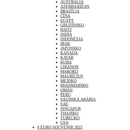
AUSTRÁLIA
AZERBAJDŽAN
BRAZÍLIA
ČÍNA
EGYPT
GRUZÍNSKO
HAITI
INDIA
INDONÉZIA
IRAK
JAPONSKO
KANADA
KATAR
KUBA
LIBANON
MAROKO
MAURÍCIUS
MEXIKO
MJANMARSKO
OMÁN
PERU
SAUDSKÁ ARÁBIA
SAE
SINGAPUR
THAJSKO
TURECKO
USA
0 EURO SOUVENIR 2025