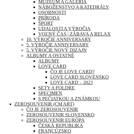
MÚZEUM A GALÉRIA
NÁBOŽENSTVO A KATEDRÁLY
OSOBNOSTI
PRÍRODA
ŠPORT
UDALOSTI A VÝROČIA
VOĽNÝ ČAS | ZÁBAVA A RELAX
10. VÝROČIE ANNIVERSARY
5. VÝROČIE ANNIVERSARY
5. VÝROČIE NOVÝ DIZAJN
ALBUMY A OSTATNÉ
ALBUMY
LOVE CARD
ČO JE LOVE CARD?
LOVE CARD SLOVENSKO
LOVE CARD – 2023
SETY A FOLDRE
SPECIMEN
S PEČIATKOU A ZNÁMKOU
ZEROSOUVENIR (CM ART)
ČO JE ZEROSOUVENIR
ZEROSOUVENIR SLOVENSKO
ZEROSOUVENIR EURÓPA
ČESKÁ REPUBLIKA
FRANCÚZSKO