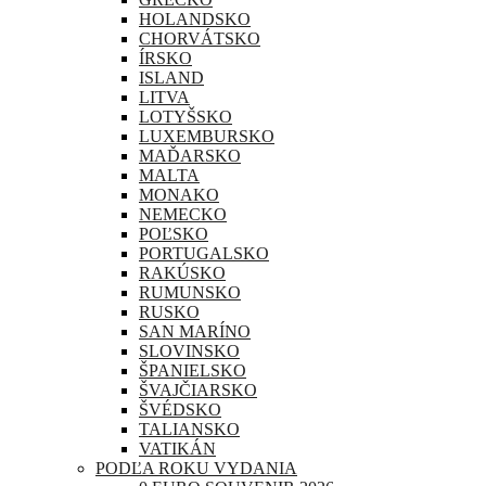
HOLANDSKO
CHORVÁTSKO
ÍRSKO
ISLAND
LITVA
LOTYŠSKO
LUXEMBURSKO
MAĎARSKO
MALTA
MONAKO
NEMECKO
POĽSKO
PORTUGALSKO
RAKÚSKO
RUMUNSKO
RUSKO
SAN MARÍNO
SLOVINSKO
ŠPANIELSKO
ŠVAJČIARSKO
ŠVÉDSKO
TALIANSKO
VATIKÁN
PODĽA ROKU VYDANIA