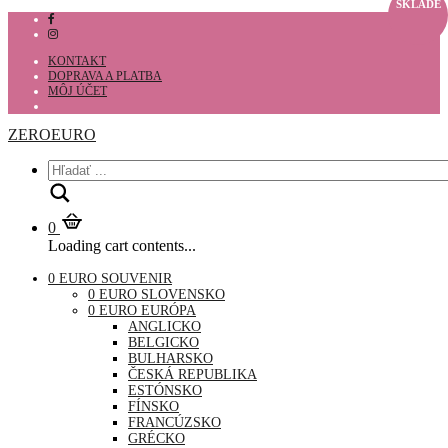
SKLADE
KONTAKT
DOPRAVA A PLATBA
MÔJ ÚČET
ZEROEURO
Hľadať
0
Loading cart contents...
0 EURO SOUVENIR
0 EURO SLOVENSKO
0 EURO EURÓPA
ANGLICKO
BELGICKO
BULHARSKO
ČESKÁ REPUBLIKA
ESTÓNSKO
FÍNSKO
FRANCÚZSKO
GRÉCKO