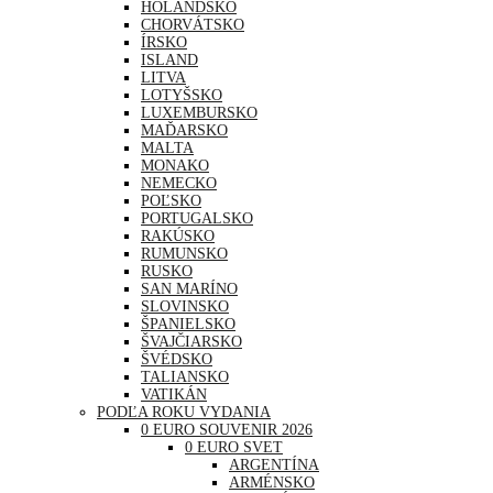
HOLANDSKO
CHORVÁTSKO
ÍRSKO
ISLAND
LITVA
LOTYŠSKO
LUXEMBURSKO
MAĎARSKO
MALTA
MONAKO
NEMECKO
POĽSKO
PORTUGALSKO
RAKÚSKO
RUMUNSKO
RUSKO
SAN MARÍNO
SLOVINSKO
ŠPANIELSKO
ŠVAJČIARSKO
ŠVÉDSKO
TALIANSKO
VATIKÁN
PODĽA ROKU VYDANIA
0 EURO SOUVENIR 2026
0 EURO SVET
ARGENTÍNA
ARMÉNSKO