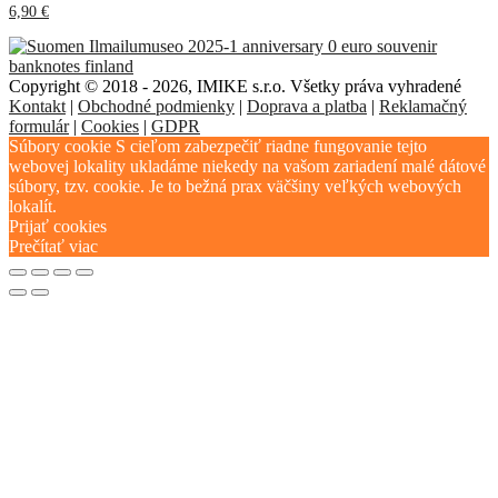
6,90
€
Copyright © 2018 - 2026, IMIKE s.r.o. Všetky práva vyhradené
Kontakt
|
Obchodné podmienky
|
Doprava a platba
|
Reklamačný
formulár
|
Cookies
|
GDPR
Súbory cookie S cieľom zabezpečiť riadne fungovanie tejto
webovej lokality ukladáme niekedy na vašom zariadení malé dátové
súbory, tzv. cookie. Je to bežná prax väčšiny veľkých webových
lokalít.
Prijať cookies
Prečítať viac