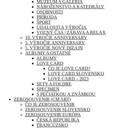
MÚZEUM A GALÉRIA
NÁBOŽENSTVO A KATEDRÁLY
OSOBNOSTI
PRÍRODA
ŠPORT
UDALOSTI A VÝROČIA
VOĽNÝ ČAS | ZÁBAVA A RELAX
10. VÝROČIE ANNIVERSARY
5. VÝROČIE ANNIVERSARY
5. VÝROČIE NOVÝ DIZAJN
ALBUMY A OSTATNÉ
ALBUMY
LOVE CARD
ČO JE LOVE CARD?
LOVE CARD SLOVENSKO
LOVE CARD – 2023
SETY A FOLDRE
SPECIMEN
S PEČIATKOU A ZNÁMKOU
ZEROSOUVENIR (CM ART)
ČO JE ZEROSOUVENIR
ZEROSOUVENIR SLOVENSKO
ZEROSOUVENIR EURÓPA
ČESKÁ REPUBLIKA
FRANCÚZSKO