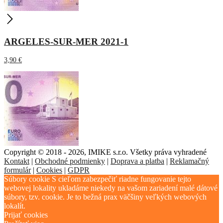
ARGELES-SUR-MER 2021-1
3,90
€
Copyright © 2018 - 2026, IMIKE s.r.o. Všetky práva vyhradené
Kontakt
|
Obchodné podmienky
|
Doprava a platba
|
Reklamačný
formulár
|
Cookies
|
GDPR
Súbory cookie S cieľom zabezpečiť riadne fungovanie tejto
webovej lokality ukladáme niekedy na vašom zariadení malé dátové
súbory, tzv. cookie. Je to bežná prax väčšiny veľkých webových
lokalít.
Prijať cookies