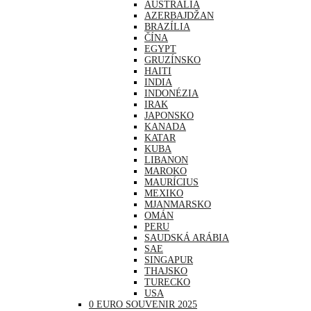
AUSTRÁLIA
AZERBAJDŽAN
BRAZÍLIA
ČÍNA
EGYPT
GRUZÍNSKO
HAITI
INDIA
INDONÉZIA
IRAK
JAPONSKO
KANADA
KATAR
KUBA
LIBANON
MAROKO
MAURÍCIUS
MEXIKO
MJANMARSKO
OMÁN
PERU
SAUDSKÁ ARÁBIA
SAE
SINGAPUR
THAJSKO
TURECKO
USA
0 EURO SOUVENIR 2025