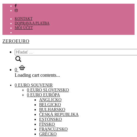
KONTAKT
DOPRAVA A PLATBA
MÔJ ÚČET
ZEROEURO
Hľadať
0
Loading cart contents...
0 EURO SOUVENIR
0 EURO SLOVENSKO
0 EURO EURÓPA
ANGLICKO
BELGICKO
BULHARSKO
ČESKÁ REPUBLIKA
ESTÓNSKO
FÍNSKO
FRANCÚZSKO
GRÉCKO