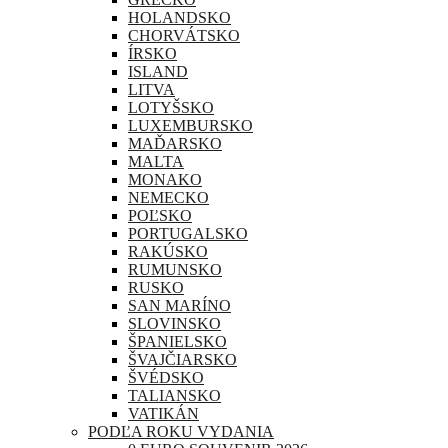
HOLANDSKO
CHORVÁTSKO
ÍRSKO
ISLAND
LITVA
LOTYŠSKO
LUXEMBURSKO
MAĎARSKO
MALTA
MONAKO
NEMECKO
POĽSKO
PORTUGALSKO
RAKÚSKO
RUMUNSKO
RUSKO
SAN MARÍNO
SLOVINSKO
ŠPANIELSKO
ŠVAJČIARSKO
ŠVÉDSKO
TALIANSKO
VATIKÁN
PODĽA ROKU VYDANIA