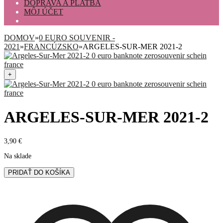
DOPRAVA A PLATBA
MÔJ ÚČET
DOMOV
»
0 EURO SOUVENIR -
2021
»
FRANCÚZSKO
»
ARGELES-SUR-MER 2021-2
+
ARGELES-SUR-MER 2021-2
3,90
€
Na sklade
množstvo
PRIDAŤ DO KOŠÍKA
Argeles-
Sur-
Mer
2021-
2