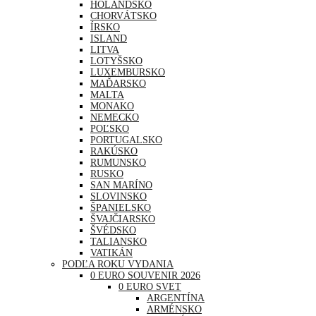
HOLANDSKO
CHORVÁTSKO
ÍRSKO
ISLAND
LITVA
LOTYŠSKO
LUXEMBURSKO
MAĎARSKO
MALTA
MONAKO
NEMECKO
POĽSKO
PORTUGALSKO
RAKÚSKO
RUMUNSKO
RUSKO
SAN MARÍNO
SLOVINSKO
ŠPANIELSKO
ŠVAJČIARSKO
ŠVÉDSKO
TALIANSKO
VATIKÁN
PODĽA ROKU VYDANIA
0 EURO SOUVENIR 2026
0 EURO SVET
ARGENTÍNA
ARMÉNSKO