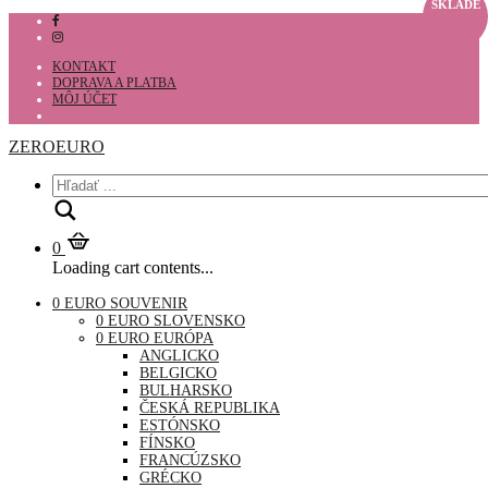
SKLADE
KONTAKT
DOPRAVA A PLATBA
MÔJ ÚČET
ZEROEURO
Hľadať
0
Loading cart contents...
0 EURO SOUVENIR
0 EURO SLOVENSKO
0 EURO EURÓPA
ANGLICKO
BELGICKO
BULHARSKO
ČESKÁ REPUBLIKA
ESTÓNSKO
FÍNSKO
FRANCÚZSKO
GRÉCKO