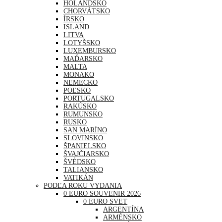
HOLANDSKO
CHORVÁTSKO
ÍRSKO
ISLAND
LITVA
LOTYŠSKO
LUXEMBURSKO
MAĎARSKO
MALTA
MONAKO
NEMECKO
POĽSKO
PORTUGALSKO
RAKÚSKO
RUMUNSKO
RUSKO
SAN MARÍNO
SLOVINSKO
ŠPANIELSKO
ŠVAJČIARSKO
ŠVÉDSKO
TALIANSKO
VATIKÁN
PODĽA ROKU VYDANIA
0 EURO SOUVENIR 2026
0 EURO SVET
ARGENTÍNA
ARMÉNSKO