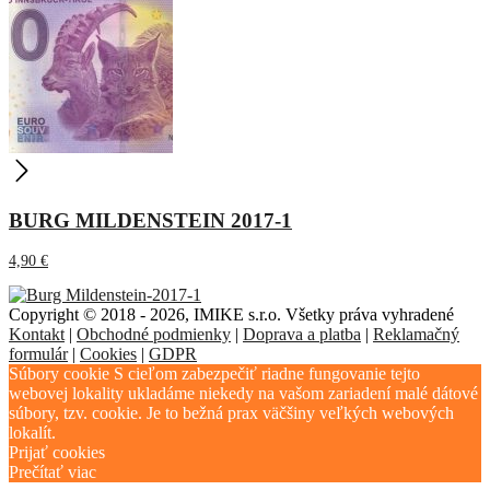
BURG MILDENSTEIN 2017-1
4,90
€
Copyright © 2018 - 2026, IMIKE s.r.o. Všetky práva vyhradené
Kontakt
|
Obchodné podmienky
|
Doprava a platba
|
Reklamačný
formulár
|
Cookies
|
GDPR
Súbory cookie S cieľom zabezpečiť riadne fungovanie tejto
webovej lokality ukladáme niekedy na vašom zariadení malé dátové
súbory, tzv. cookie. Je to bežná prax väčšiny veľkých webových
lokalít.
Prijať cookies
Prečítať viac