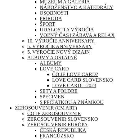
MÚZEUM A GALÉRIA
NÁBOŽENSTVO A KATEDRÁLY
OSOBNOSTI
PRÍRODA
ŠPORT
UDALOSTI A VÝROČIA
VOĽNÝ ČAS | ZÁBAVA A RELAX
10. VÝROČIE ANNIVERSARY
5. VÝROČIE ANNIVERSARY
5. VÝROČIE NOVÝ DIZAJN
ALBUMY A OSTATNÉ
ALBUMY
LOVE CARD
ČO JE LOVE CARD?
LOVE CARD SLOVENSKO
LOVE CARD – 2023
SETY A FOLDRE
SPECIMEN
S PEČIATKOU A ZNÁMKOU
ZEROSOUVENIR (CM ART)
ČO JE ZEROSOUVENIR
ZEROSOUVENIR SLOVENSKO
ZEROSOUVENIR EURÓPA
ČESKÁ REPUBLIKA
FRANCÚZSKO