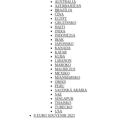
AUSTRÁLIA
AZERBAJDŽAN
BRAZÍLIA
ČÍNA
EGYPT
GRUZÍNSKO
HAITI
INDIA
INDONÉZIA
IRAK
JAPONSKO
KANADA
KATAR
KUBA
LIBANON
MAROKO
MAURÍCIUS
MEXIKO
MJANMARSKO
OMÁN
PERU
SAUDSKÁ ARÁBIA
SAE
SINGAPUR
THAJSKO
TURECKO
USA
0 EURO SOUVENIR 2025