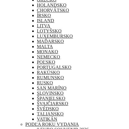
HOLANDSKO
CHORVÁTSKO
ÍRSKO
ISLAND
LITVA
LOTYŠSKO
LUXEMBURSKO
MAĎARSKO
MALTA
MONAKO
NEMECKO
POĽSKO
PORTUGALSKO
RAKÚSKO
RUMUNSKO
RUSKO
SAN MARÍNO
SLOVINSKO
ŠPANIELSKO
ŠVAJČIARSKO
ŠVÉDSKO
TALIANSKO
VATIKÁN
PODĽA ROKU VYDANIA